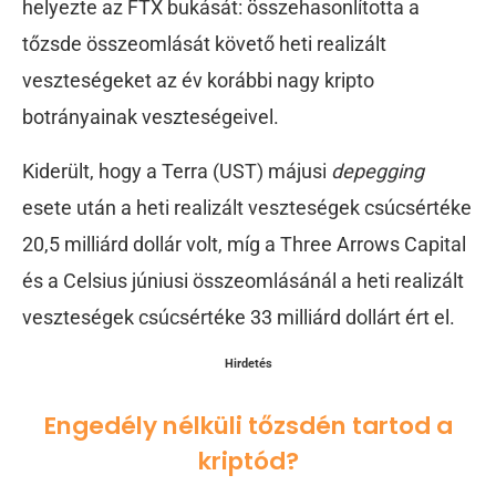
helyezte az FTX bukását: összehasonlította a
tőzsde összeomlását követő heti realizált
veszteségeket az év korábbi nagy kripto
botrányainak veszteségeivel.
Kiderült, hogy a Terra (UST) májusi
depegging
esete után a heti realizált veszteségek csúcsértéke
20,5 milliárd dollár volt, míg a Three Arrows Capital
és a Celsius júniusi összeomlásánál a heti realizált
veszteségek csúcsértéke 33 milliárd dollárt ért el.
Hirdetés
Engedély nélküli tőzsdén tartod a
kriptód?