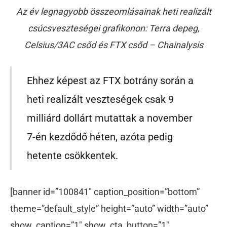
Az év legnagyobb összeomlásainak heti realizált
csúcsveszteségei grafikonon: Terra depeg,
Celsius/3AC csőd és FTX csőd – Chainalysis
Ehhez képest az FTX botrány során a
heti realizált veszteségek csak 9
milliárd dollárt mutattak a november
7-én kezdődő héten, azóta pedig
hetente csökkentek.
[banner id=”100841″ caption_position=”bottom”
theme=”default_style” height=”auto” width=”auto”
show_caption=”1″ show_cta_button=”1″