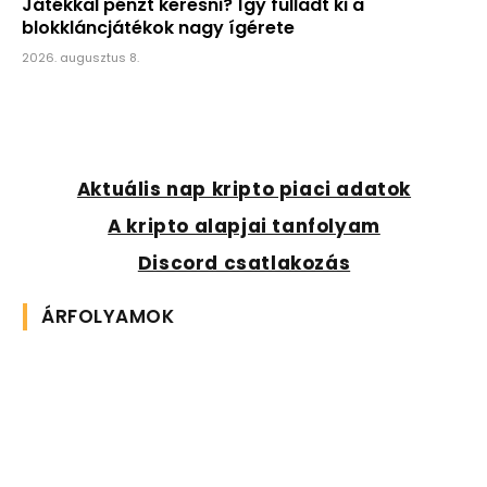
Játékkal pénzt keresni? Így fulladt ki a
blokkláncjátékok nagy ígérete
2026. augusztus 8.
Aktuális nap kripto piaci adatok
A kripto alapjai tanfolyam
Discord csatlakozás
ÁRFOLYAMOK