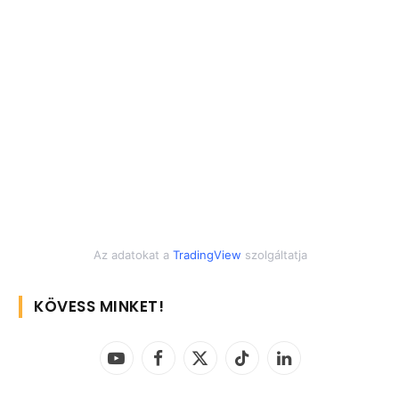
Az adatokat a
TradingView
szolgáltatja
KÖVESS MINKET!
YouTube
Facebook
X
TikTok
LinkedIn
(Twitter)