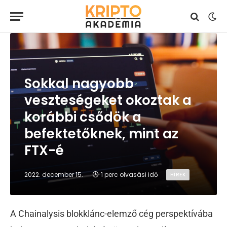
Sokkal nagyobb
veszteségeket okoztak a
korábbi csődök a
befektetőknek, mint az
FTX-é
2022. december 15.
1 perc olvasási idő
HÍREK
A Chainalysis blokklánc-elemző cég perspektívába