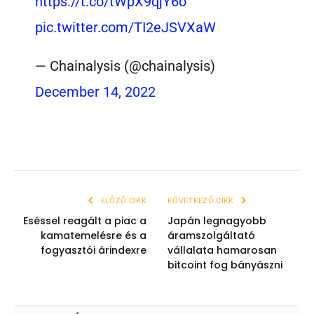
https://t.co/tWpX9qjY6o
pic.twitter.com/TI2eJSVXaW
— Chainalysis (@chainalysis)
December 14, 2022
ELŐZŐ CIKK
KÖVETKEZŐ CIKK
Eséssel reagált a piac a
Japán legnagyobb
kamatemelésre és a
áramszolgáltató
fogyasztói árindexre
vállalata hamarosan
bitcoint fog bányászni