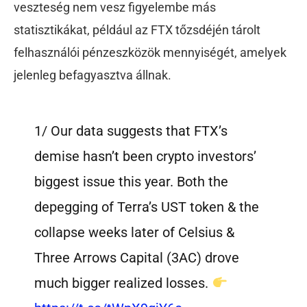
veszteség nem vesz figyelembe más
statisztikákat, például az FTX tőzsdéjén tárolt
felhasználói pénzeszközök mennyiségét, amelyek
jelenleg befagyasztva állnak.
1/ Our data suggests that FTX’s
demise hasn’t been crypto investors’
biggest issue this year. Both the
depegging of Terra’s UST token & the
collapse weeks later of Celsius &
Three Arrows Capital (3AC) drove
much bigger realized losses.