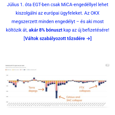
Július 1. óta EGT-ben csak MiCA-engedéllyel lehet
kiszolgálni az európai ügyfeleket. Az OKX
megszerzett minden engedélyt – és aki most
költözik át,
akár 8% bónuszt
kap az új befizetésére!
[
Váltok szabályozott tőzsdére →]