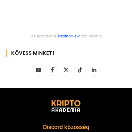
Az adatokat a
TradingView
szolgáltatja
KÖVESS MINKET!
YouTube
Facebook
X
TikTok
LinkedIn
(Twitter)
Discord közösség