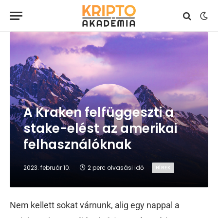
A Kraken felfüggeszti a
stake-elést az amerikai
felhasználóknak
2023. február 10.
2 perc olvasási idő
HÍREK
Nem kellett sokat várnunk, alig egy nappal a