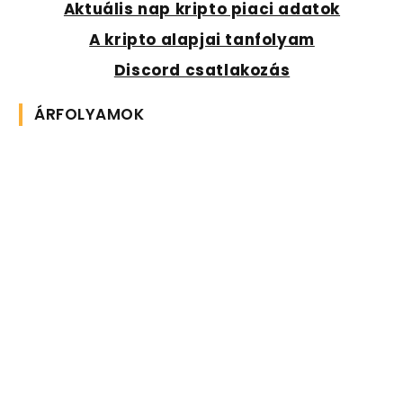
Aktuális nap kripto piaci adatok
A kripto alapjai tanfolyam
Discord csatlakozás
ÁRFOLYAMOK