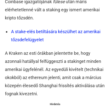
Coinbase igazgatójának
fülese
után máris
elérhetetlenné vált a staking egy ismert amerikai
kripto tőzsdén.
A stake-elés betiltására készülhet az amerikai
tőzsdefelügyelet
A Kraken az esti órákban jelentette be, hogy
azonnali hatállyal felfüggeszti a stakinget minden
amerikai ügyfelénél. Az egyedüli kivételt (technikai
okokból) az ethereum jelenti, amit csak a március
közepén élesedő Shanghai frissítés aktiválása után
fognak kivezetni.
Hirdetés