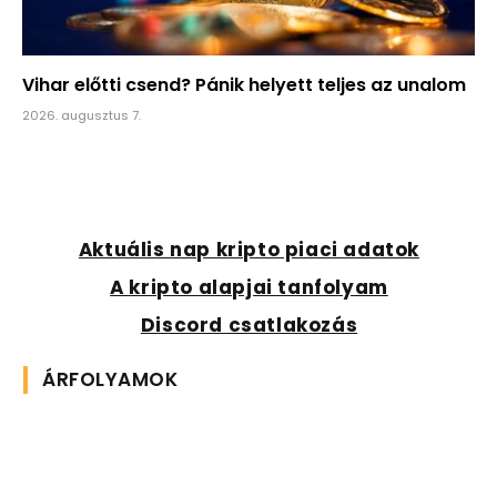
Vihar előtti csend? Pánik helyett teljes az unalom
2026. augusztus 7.
Aktuális nap kripto piaci adatok
A kripto alapjai tanfolyam
Discord csatlakozás
ÁRFOLYAMOK