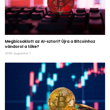
Megbicsaklott az AI-sztori? Újra a Bitcoinhoz
vándorol a tőke?
2026. augusztus 7.