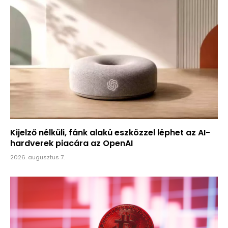
Kijelző nélküli, fánk alakú eszközzel léphet az AI-
hardverek piacára az OpenAI
2026. augusztus 7.