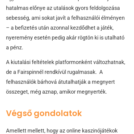
hatalmas előnye az utalások gyors feldolgozása
sebesség, ami sokat javít a felhasználói élményen
– a befizetés után azonnal kezdődhet a játék,
nyeremény esetén pedig akár rögtön ki is utalható
a pénz.
A kiutalási feltételek platformonként változhatnak,
de a Fairspinnél rendkívül rugalmasak. A
felhasználók bárhová átutalhatják a megnyert
összeget, még aznap, amikor megnyerték.
Végső gondolatok
Amellett mellett, hogy az online kaszinójátékok