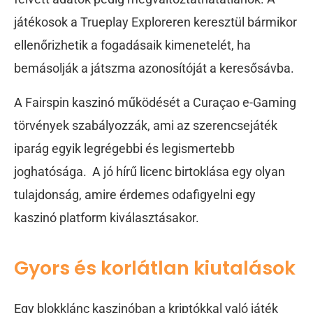
játékosok a Trueplay Exploreren keresztül bármikor
ellenőrizhetik a fogadásaik kimenetelét, ha
bemásolják a játszma azonosítóját a keresősávba.
A Fairspin kaszinó működését a Curaçao e-Gaming
törvények szabályozzák, ami az szerencsejáték
iparág egyik legrégebbi és legismertebb
joghatósága. A jó hírű licenc birtoklása egy olyan
tulajdonság, amire érdemes odafigyelni egy
kaszinó platform kiválasztásakor.
Gyors és korlátlan kiutalások
Egy blokklánc kaszinóban a kriptókkal való játék