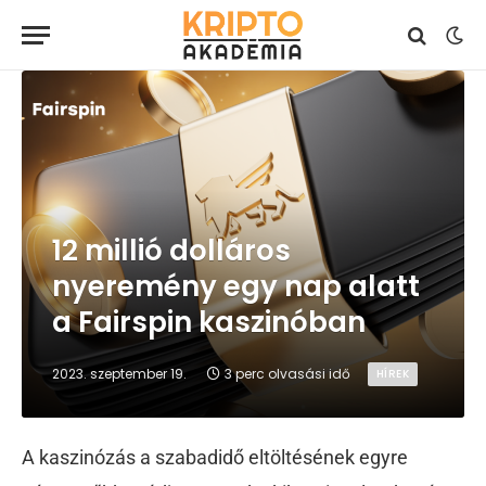
12 millió dolláros
nyeremény egy nap alatt
a Fairspin kaszinóban
2023. szeptember 19.
3 perc olvasási idő
HÍREK
A kaszinózás a szabadidő eltöltésének egyre