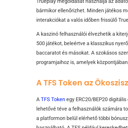
Trueplay megoldását használja az adatok
bármikor ellenőrizhet. Minden játékos me
interakciókat a valós időben frissülő Tru
A kaszinó felhasználói élvezhetik a kite
500 játékot, beleértve a klasszikus nyerőg
baccaratot és másokat. A szokásos szere
programjaihoz is, amelyek központjában 
A TFS Token az Ökoszi
A
TFS Token
egy ERC20/BEP20 digitális 
lehetővé téve a felhasználók számára to
a platformon belül elérhető többi bónusz
használható. A TFS például kereskedhet