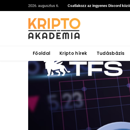
2026. augusztus 6.
Csatlakozz az ingyenes Discord köz
Főoldal
Kripto hírek
Tudásbázis