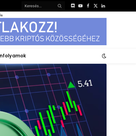
Discord
YouTube
Facebook
X
LinkedIn
(Twitter)
és
anfolyamok