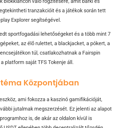
 blokkláncon való rögzítésére, amit bárki és
gtekintheti tranzakcióit és a játékok során tett
eplay Explorer segítségével.
rjedt sportfogadási lehetőségeket és a több mint 7
épeket, az élő rulettet, a blackjacket, a pókert, a
ncsejátékon túl, csatlakozhatnak a Fairspin
a platform saját TFS Tokenje áll.
sztéma Központjában
eszköz, ami fokozza a kaszinó gamifikációját,
vábbi jutalmak megszerzését. Ez jelenti az alapot
programhoz is, de akár az oldalon kívül is
ő USDT ellenében több decentralizált tőzsdén,