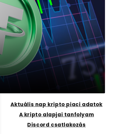
Aktuális nap kripto piaci adatok
A kripto alapjai tanfolyam
Discord csatlakozás