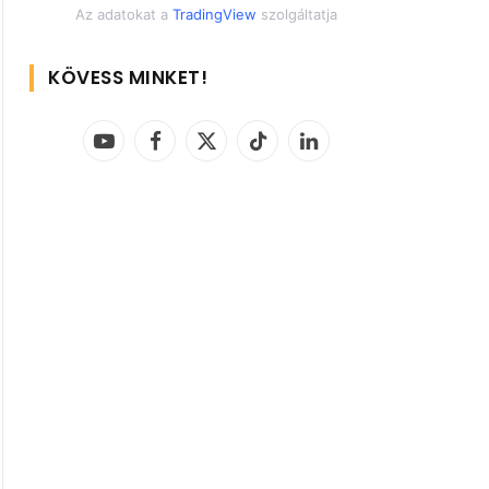
Az adatokat a
TradingView
szolgáltatja
KÖVESS MINKET!
YouTube
Facebook
X
TikTok
LinkedIn
(Twitter)