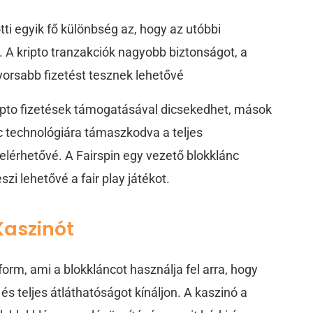
ti egyik fő különbség az, hogy az utóbbi
. A kripto tranzakciók nagyobb biztonságot, a
orsabb fizetést tesznek lehetővé
ipto fizetések támogatásával dicsekedhet, mások
c technológiára támaszkodva a teljes
elérhetővé. A Fairspin egy vezető blokklánc
zi lehetővé a fair play játékot.
Kaszinót
orm, ami a blokkláncot használja fel arra, hogy
és teljes átláthatóságot kínáljon. A kaszinó a