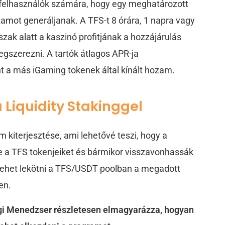
a felhasználók számára, hogy egy meghatározott
zamot generáljanak. A TFS-t 8 órára, 1 napra vagy
őszak alatt a kaszinó profitjának a hozzájárulás
gszerezni. A tartók átlagos APR-ja
t a más iGaming tokenek által kínált hozam.
a Liquidity Stakinggel
m kiterjesztése, ami lehetővé teszi, hogy a
le a TFS tokenjeiket és bármikor visszavonhassák
lehet lekötni a TFS/USDT poolban a megadott
en.
égi Menedzser részletesen elmagyarázza, hogyan