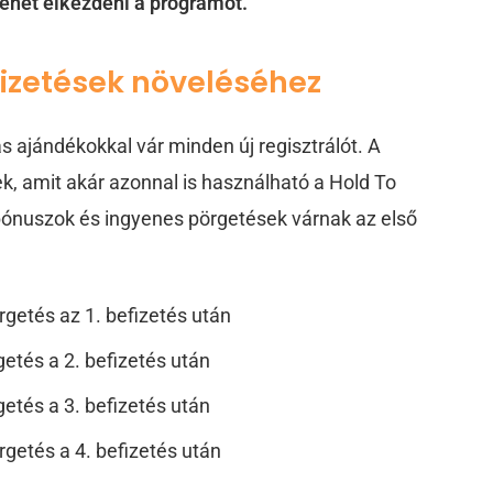
lehet elkezdeni a programot.
fizetések növeléséhez
 ajándékokkal vár minden új regisztrálót. A
k, amit akár azonnal is használható a Hold To
 bónuszok és ingyenes pörgetések várnak az első
getés az 1. befizetés után
etés a 2. befizetés után
etés a 3. befizetés után
getés a 4. befizetés után