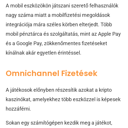
A mobil eszközökön játszani szerető felhasználók
nagy száma miatt a mobilfizetési megoldások
integrációja mára széles körben elterjedt. Több
mobil pénztárca és szolgáltatás, mint az Apple Pay
és a Google Pay, zökkenőmentes fizetéseket
kínálnak akár egyetlen érintéssel.
Omnichannel Fizetések
A játékosok előnyben részesítik azokat a kripto
kaszinókat, amelyekhez több eszközzel is képesek
hozzáférni.
Sokan egy számítógépen kezdik meg a játékot,