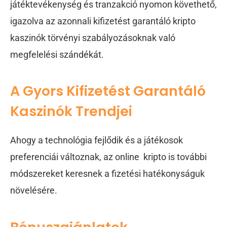
játéktevékenység és tranzakció nyomon követhető,
igazolva az azonnali kifizetést garantáló kripto
kaszinók törvényi szabályozásoknak való
megfelelési szándékát.
A Gyors Kifizetést Garantáló
Kaszinók Trendjei
Ahogy a technológia fejlődik és a játékosok
preferenciái változnak, az online kripto is további
módszereket keresnek a fizetési hatékonyságuk
növelésére.