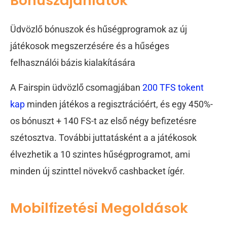
Bónuszajánlatok
Üdvözlő bónuszok és hűségprogramok az új
játékosok megszerzésére és a hűséges
felhasználói bázis kialakítására
A Fairspin üdvözlő csomagjában
200 TFS tokent
kap
minden játékos a regisztrációért, és egy 450%-
os bónuszt + 140 FS-t az első négy befizetésre
szétosztva. További juttatásként a a játékosok
élvezhetik a 10 szintes hűségprogramot, ami
minden új szinttel növekvő cashbacket ígér.
Mobilfizetési Megoldások