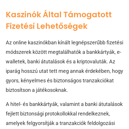
Kaszinók Által Támogatott
Fizetési Lehetőségek
Az online kaszinókban kínált legnépszerűbb fizetési
módszerek között megtalálhatók a bankkártyák, e-
walletek, banki átutalások és a kriptovaluták. Az
iparág hosszú utat tett meg annak érdekében, hogy
gyors, kényelmes és biztonságos tranzakciókat
biztosítson a játékosoknak.
A hitel- és bankkártyák, valamint a banki átutalások
fejlett biztonsági protokollokkal rendelkeznek,
amelyek felgyorsítják a tranzakciók feldolgozási