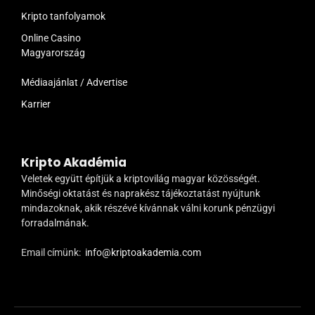
Kripto tanfolyamok
Online Casino
Magyarország
Médiaajánlat / Advertise
Karrier
Kripto Akadémia
Veletek együtt építjük a kriptovilág magyar közösségét.
Minőségi oktatást és naprakész tájékoztatást nyújtunk
mindazoknak, akik részévé kívánnak válni korunk pénzügyi
forradalmának.
Email címünk:
info@kriptoakademia.com