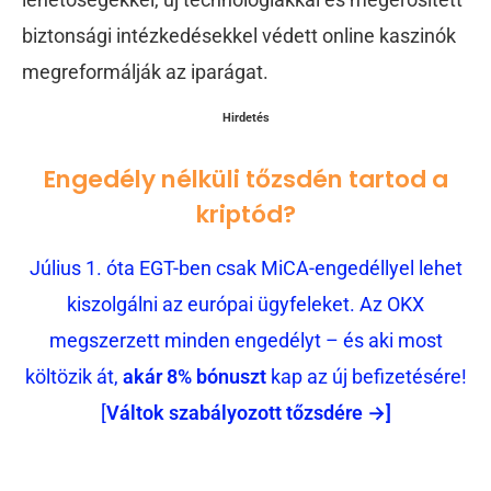
biztonsági intézkedésekkel védett online kaszinók
megreformálják az iparágat.
Hirdetés
Engedély nélküli tőzsdén tartod a
kriptód?
Július 1. óta EGT-ben csak MiCA-engedéllyel lehet
kiszolgálni az európai ügyfeleket. Az OKX
megszerzett minden engedélyt – és aki most
költözik át,
akár 8% bónuszt
kap az új befizetésére!
[
Váltok szabályozott tőzsdére →]