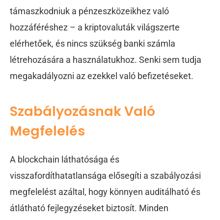
támaszkodniuk a pénzeszközeikhez való
hozzáféréshez – a kriptovaluták világszerte
elérhetőek, és nincs szükség banki számla
létrehozására a használatukhoz. Senki sem tudja
megakadályozni az ezekkel való befizetéseket.
Szabályozásnak Való
Megfelelés
A blockchain láthatósága és
visszafordíthatatlansága elősegíti a szabályozási
megfelelést azáltal, hogy könnyen auditálható és
átlátható fejlegyzéseket biztosít. Minden