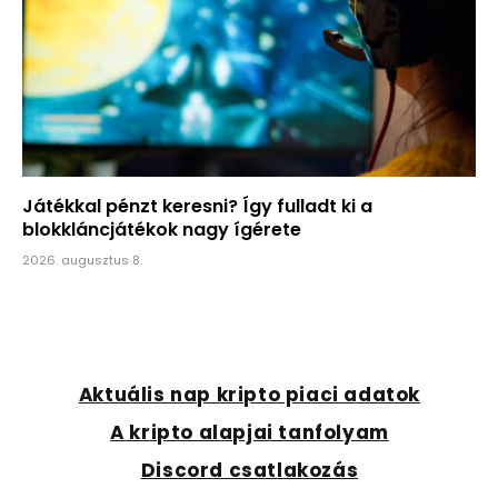
Játékkal pénzt keresni? Így fulladt ki a
blokkláncjátékok nagy ígérete
2026. augusztus 8.
Aktuális nap kripto piaci adatok
A kripto alapjai tanfolyam
Discord csatlakozás