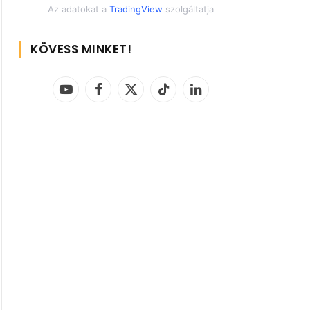
Az adatokat a
TradingView
szolgáltatja
KÖVESS MINKET!
YouTube
Facebook
X
TikTok
LinkedIn
(Twitter)