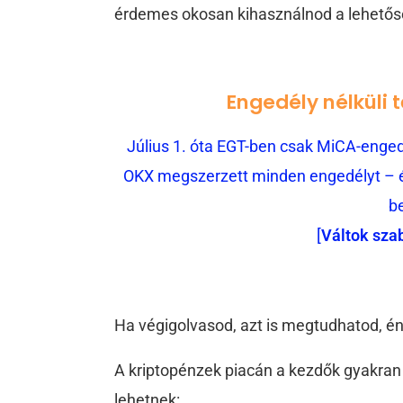
érdemes okosan kihasználnod a lehetős
Engedély nélküli 
Július 1. óta EGT-ben csak MiCA-engedé
OKX megszerzett minden engedélyt – és
b
[
Váltok sza
Ha végigolvasod, azt is megtudhatod, én
A kriptopénzek piacán a kezdők gyakran 
lehetnek: