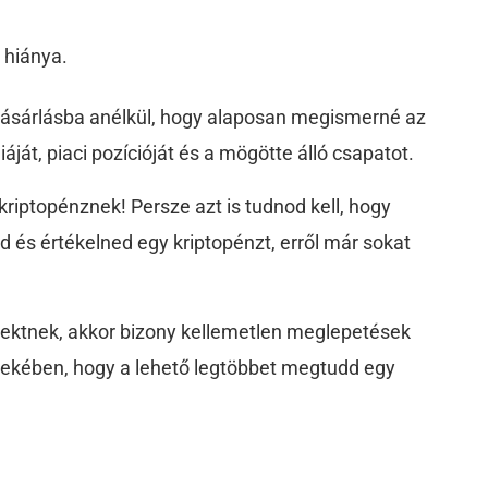
 hiánya.
-vásárlásba anélkül, hogy alaposan megismerné az
áját, piaci pozícióját és a mögötte álló csapatot.
riptopénznek! Persze azt is tudnod kell, hogy
d és értékelned egy kriptopénzt, erről már sokat
jektnek, akkor bizony kellemetlen meglepetések
dekében, hogy a lehető legtöbbet megtudd egy