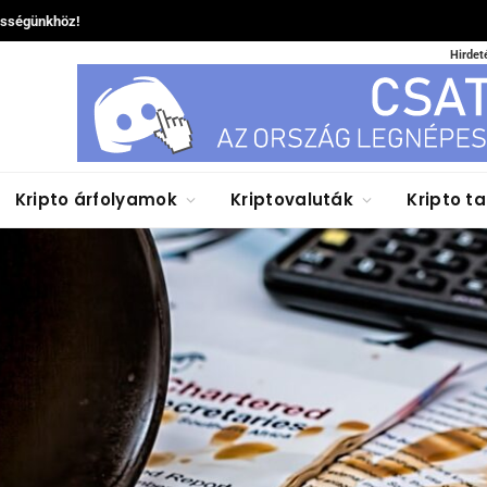
össégünkhöz!
Hirdet
Kripto árfolyamok
Kriptovaluták
Kripto t