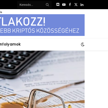
Discord
YouTube
Facebook
X
LinkedIn
(Twitter)
és
anfolyamok