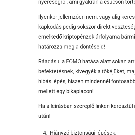
nyereségről, ami gyakran a csúcson tört
Ilyenkor jellemzően nem, vagy alig kere
kapkodás pedig sokszor direkt veszteség
emelkedő kriptopénzek árfolyama bárm
határozza meg a döntéseid!
Ráadásul a FOMO hatása alatt sokan arra
befektetésnek, kivegyék a tőkéjüket, maj
hibás lépés, hiszen mindennél fontosab
mellett egy bikapiacon!
Ha a leírásban szereplő linken keresztül
után!
Hiányzó biztonsági lépések: