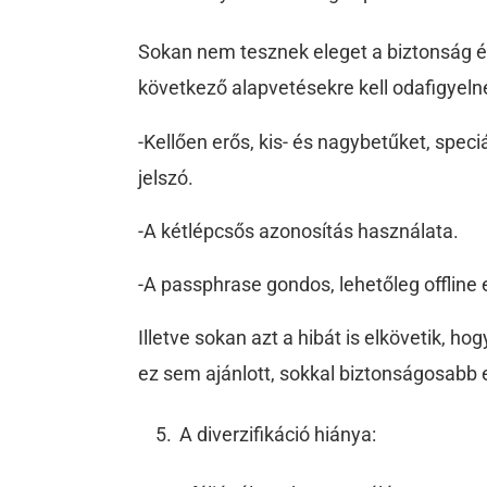
Sokan nem tesznek eleget a biztonság ér
következő alapvetésekre kell odafigyeln
-Kellően erős, kis- és nagybetűket, spec
jelszó.
-A kétlépcsős azonosítás használata.
-A passphrase gondos, lehetőleg offline 
Illetve sokan azt a hibát is elkövetik, ho
ez sem ajánlott, sokkal biztonságosabb 
A diverzifikáció hiánya: