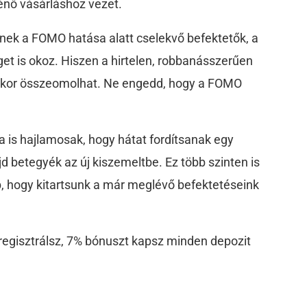
énő vásárláshoz vezet.
snek a FOMO hatása alatt cselekvő befektetők, a
et is okoz. Hiszen a hirtelen, robbanásszerűen
ikor összeomolhat. Ne engedd, hogy a FOMO
 is hajlamosak, hogy hátat fordítsanak egy
d betegyék az új kiszemeltbe. Ez több szinten is
b, hogy kitartsunk a már meglévő befektetéseink
 regisztrálsz, 7% bónuszt kapsz minden depozit