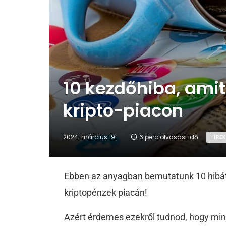
10 kezdőhiba, amit
kripto-piacon
2024. március 19.
6 perc olvasási idő
HÍREK
Ebben az anyagban bemutatunk 10 hibát,
kriptopénzek piacán!
Azért érdemes ezekről tudnod, hogy mind