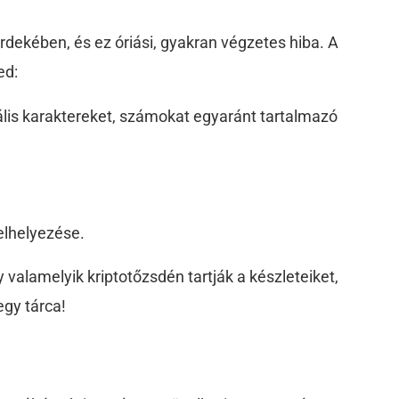
dekében, és ez óriási, gyakran végzetes hiba. A
ed:
iális karaktereket, számokat egyaránt tartalmazó
elhelyezése.
gy valamelyik kriptotőzsdén tartják a készleteiket,
egy tárca!