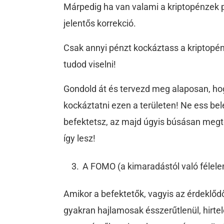
Márpedig ha van valami a kriptopénzek p
jelentős korrekció.
Csak annyi pénzt kockáztass a kriptopén
tudod viselni!
Gondold át és tervezd meg alaposan, ho
kockáztatni ezen a területen! Ne ess bel
befektetsz, az majd úgyis búsásan megté
így lesz!
A FOMO (a kimaradástól való félele
Amikor a befektetők, vagyis az érdeklődő
gyakran hajlamosak ésszerűtlenül, hirtel