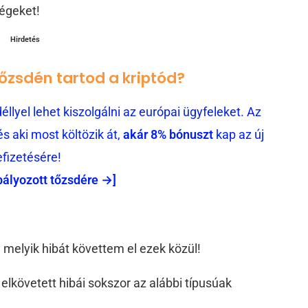
égeket!
Hirdetés
tőzsdén tartod a kriptód?
llyel lehet kiszolgálni az európai ügyfeleket. Az
 aki most költözik át,
akár 8% bónuszt
kap az új
efizetésére!
bályozott tőzsdére →]
 melyik hibát követtem el ezek közül!
elkövetett hibái sokszor az alábbi típusúak