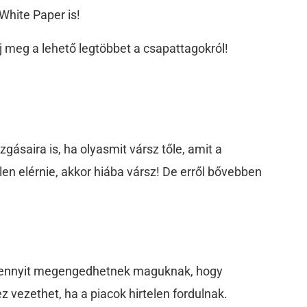
White Paper is!
dj meg a lehető legtöbbet a csapattagokról!
gásaira is, ha olyasmit vársz tőle, amit a
len elérnie, akkor hiába vársz! De erről bővebben
amennyit megengedhetnek maguknak, hogy
 vezethet, ha a piacok hirtelen fordulnak.