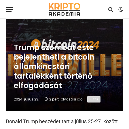
Trump szombat este
bejelentheti a bitcoin
államkincstári
tartalékként történő
elfogadását
2024. július 23.
2 perc olvasási idő
HÍREK
Donald Trump beszédet tart a július 25-27. között