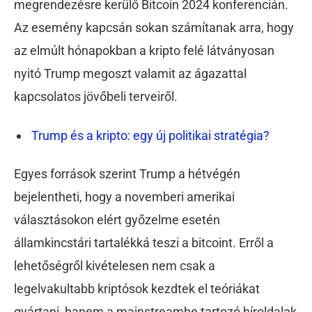
megrendezésre kerülő Bitcoin 2024 konferencián.
Az esemény kapcsán sokan számítanak arra, hogy
az elmúlt hónapokban a kripto felé látványosan
nyitó Trump megoszt valamit az ágazattal
kapcsolatos jövőbeli terveiről.
Trump és a kripto: egy új politikai stratégia?
Egyes források szerint Trump a hétvégén
bejelentheti, hogy a novemberi amerikai
választásokon elért győzelme esetén
államkincstári tartalékká teszi a bitcoint. Erről a
lehetőségről kivételesen nem csak a
legelvakultabb kriptósok kezdtek el teóriákat
gyártani, hanem a mainstreambe tartozó híroldalak