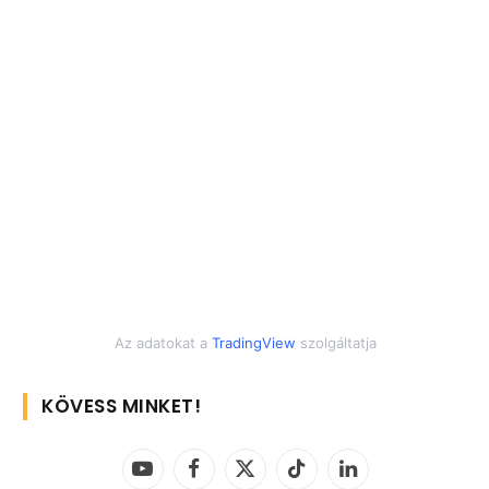
Az adatokat a
TradingView
szolgáltatja
KÖVESS MINKET!
YouTube
Facebook
X
TikTok
LinkedIn