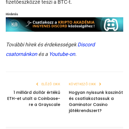
fizetőeszközzé teszi a BTC-t.
Hirdetés
További hírek és érdekességek
Discord
csatornánkon
és a
Youtube-on
.
ELŐZŐ CIKK
KÖVETKEZŐ CIKK
1 milliárd dollár értékű
Hogyan nyissunk kaszinót
ETH-et utalt a Coinbase-
és csatlakoztassuk a
re a Grayscale
Gaminator Casino
játékrendszert?