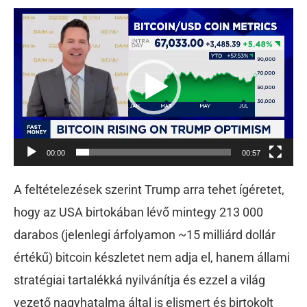
Videólejátszó
00:00
00:57
A feltételezések szerint Trump arra tehet ígéretet,
hogy az USA birtokában lévő mintegy 213 000
darabos (jelenlegi árfolyamon ~15 milliárd dollár
értékű) bitcoin készletet nem adja el, hanem állami
stratégiai tartalékká nyilvánítja és ezzel a világ
vezető nagyhatalma által is elismert és birtokolt