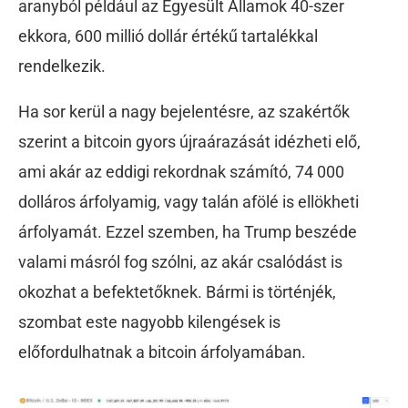
aranyból például az Egyesült Államok 40-szer
ekkora, 600 millió dollár értékű tartalékkal
rendelkezik.
Ha sor kerül a nagy bejelentésre, az szakértők
szerint a bitcoin gyors újraárazását idézheti elő,
ami akár az eddigi rekordnak számító, 74 000
dolláros árfolyamig, vagy talán afölé is ellökheti
árfolyamát. Ezzel szemben, ha Trump beszéde
valami másról fog szólni, az akár csalódást is
okozhat a befektetőknek. Bármi is történjék,
szombat este nagyobb kilengések is
előfordulhatnak a bitcoin árfolyamában.