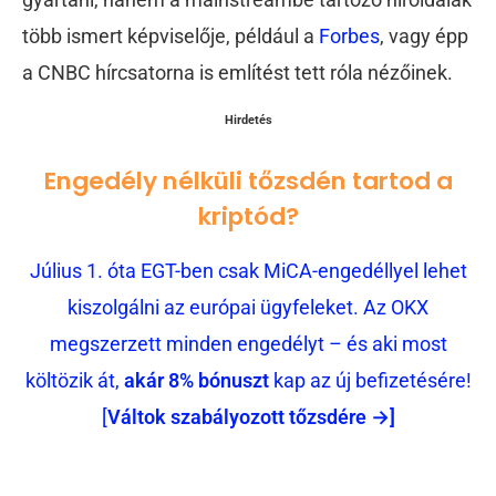
több ismert képviselője, például a
Forbes
, vagy épp
a CNBC hírcsatorna is említést tett róla nézőinek.
Hirdetés
Engedély nélküli tőzsdén tartod a
kriptód?
Július 1. óta EGT-ben csak MiCA-engedéllyel lehet
kiszolgálni az európai ügyfeleket. Az OKX
megszerzett minden engedélyt – és aki most
költözik át,
akár 8% bónuszt
kap az új befizetésére!
[
Váltok szabályozott tőzsdére →]