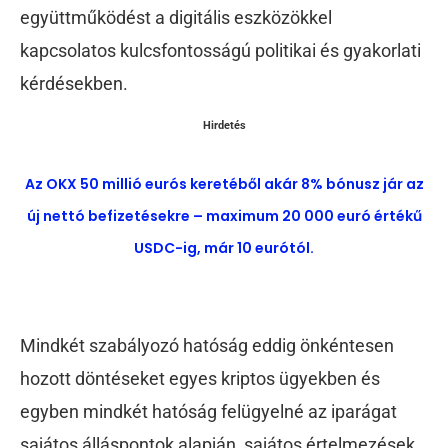
együttműködést a digitális eszközökkel
kapcsolatos kulcsfontosságú politikai és gyakorlati
kérdésekben.
Hirdetés
Az OKX 50 millió eurós keretéből akár 8% bónusz jár az
új nettó befizetésekre – maximum 20 000 euró értékű
USDC-ig, már 10 eurótól.
Mindkét szabályozó hatóság eddig önkéntesen
hozott döntéseket egyes kriptos ügyekben és
egyben mindkét hatóság felügyelné az iparágat
sajátos álláspontok alapján, sajátos értelmezések