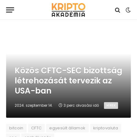
Közös CFTC-SEC bizottság
létrehozását tervezik az
USA-ban
2024. szeptember 14.
3 perc olvasási idő
HÍREK
bitcoin
CFTC
egyesült államok
kriptovaluta