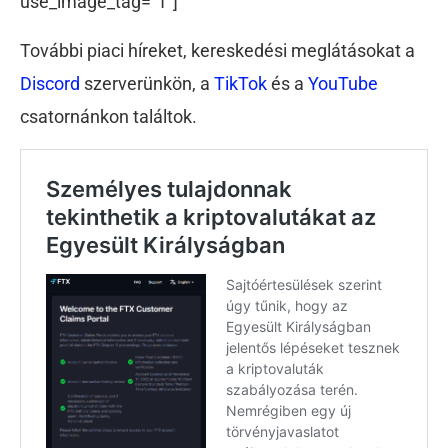
use_image_tag=”1″]
További piaci híreket, kereskedési meglátásokat a
Discord
szerverünkön, a
TikTok
és a
YouTube
csatornánkon találtok.