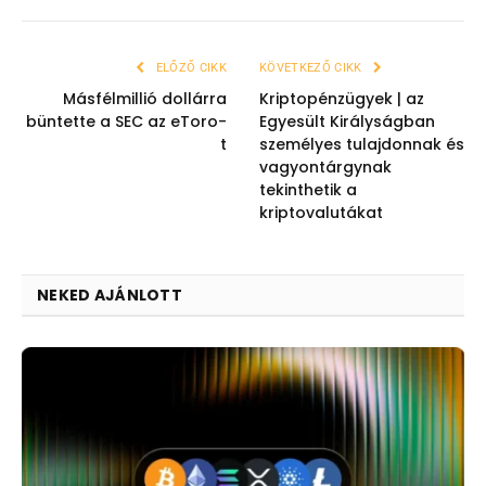
ELŐZŐ CIKK
KÖVETKEZŐ CIKK
Másfélmillió dollárra
Kriptopénzügyek | az
büntette a SEC az eToro-
Egyesült Királyságban
t
személyes tulajdonnak és
vagyontárgynak
tekinthetik a
kriptovalutákat
NEKED AJÁNLOTT