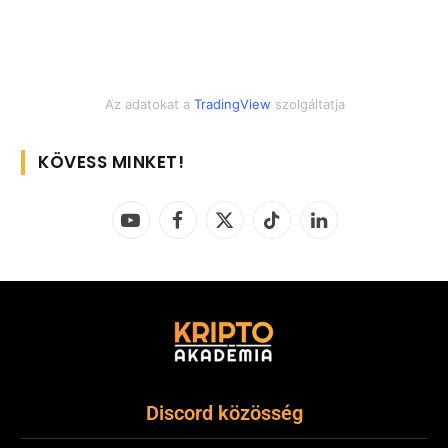
Az adatokat a
TradingView
szolgáltatja
KÖVESS MINKET!
YouTube
Facebook
X
TikTok
LinkedIn
(Twitter)
Discord közösség