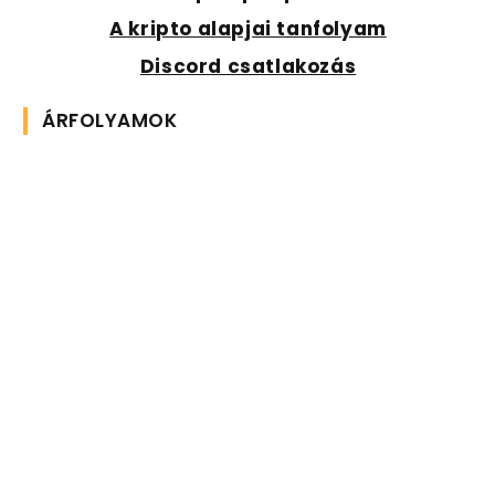
A kripto alapjai tanfolyam
Discord csatlakozás
ÁRFOLYAMOK