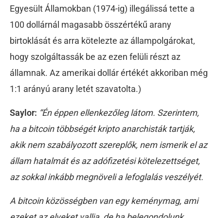
Egyesült Államokban (1974-ig) illegálissá tette a
100 dollárnál magasabb összértékű arany
birtoklását és arra kötelezte az állampolgárokat,
hogy szolgáltassák be az ezen felüli részt az
államnak. Az amerikai dollár értékét akkoriban még
1:1 arányú arany letét szavatolta.)
Saylor:
“Én éppen ellenkezőleg látom. Szerintem,
ha a bitcoin többségét kripto anarchisták tartják,
akik nem szabályozott szereplők, nem ismerik el az
állam hatalmát és az adófizetési kötelezettséget,
az sokkal inkább megnöveli a lefoglalás veszélyét.
A bitcoin közösségben van egy keménymag, ami
ezeket az elveket vallja, de ha belegondolunk,