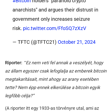
#Bitcoin
holders "paranoid crypto
anarchists" and argues their distrust in
government only increases seizure
risk.
pic.twitter.com/FfoSQ7zXzV
— TFTC (@TFTC21)
October 21, 2024
Riporter:
“
Ez nem veti fel annak a veszélyét, hogy
az állam egyszer csak lefoglalja az emberek bitcoin
megtakarításait, mint ahogy az arany esetében
tette? Nem épp ennek elkerülése a bitcoin egyik
legfőbb célja?”
(A riporter itt egy 1933-as törvényre utal, ami az