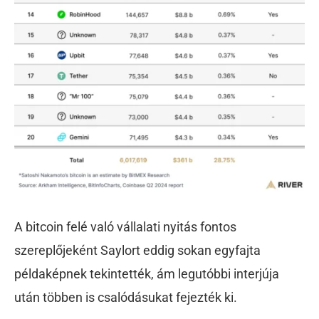
A bitcoin felé való vállalati nyitás fontos
szereplőjeként Saylort eddig sokan egyfajta
példaképnek tekintették, ám legutóbbi interjúja
után többen is csalódásukat fejezték ki.