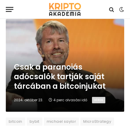
Csak a paranoiás
adócsalók tartják saját
tárcában a bitcoinjukat
2024. október 23.
4 perc olvasási idő
HÍREK
bitcoin
bybit
michael saylor
MicroStrategy