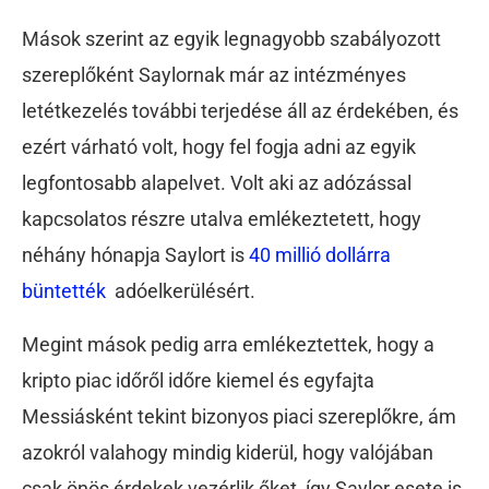
Mások szerint az egyik legnagyobb szabályozott
szereplőként Saylornak már az intézményes
letétkezelés további terjedése áll az érdekében, és
ezért várható volt, hogy fel fogja adni az egyik
legfontosabb alapelvet. Volt aki az adózással
kapcsolatos részre utalva emlékeztetett, hogy
néhány hónapja Saylort is
40 millió dollárra
büntették
adóelkerülésért.
Megint mások pedig arra emlékeztettek, hogy a
kripto piac időről időre kiemel és egyfajta
Messiásként tekint bizonyos piaci szereplőkre, ám
azokról valahogy mindig kiderül, hogy valójában
csak önös érdekek vezérlik őket, így Saylor esete is