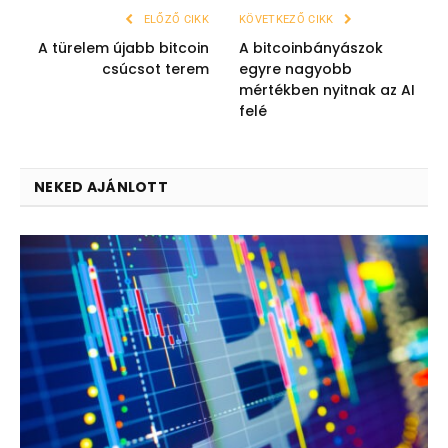
ELŐZŐ CIKK
KÖVETKEZŐ CIKK
A türelem újabb bitcoin
A bitcoinbányászok
csúcsot terem
egyre nagyobb
mértékben nyitnak az AI
felé
NEKED AJÁNLOTT