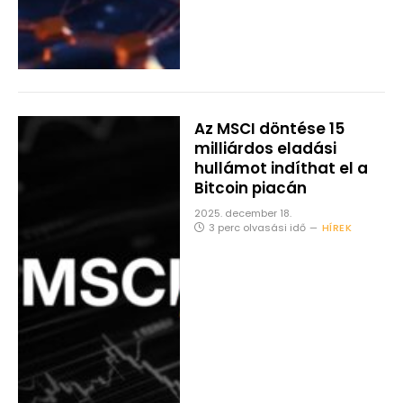
Az MSCI döntése 15
milliárdos eladási
hullámot indíthat el a
Bitcoin piacán
2025. december 18.
3 perc olvasási idő
HÍREK