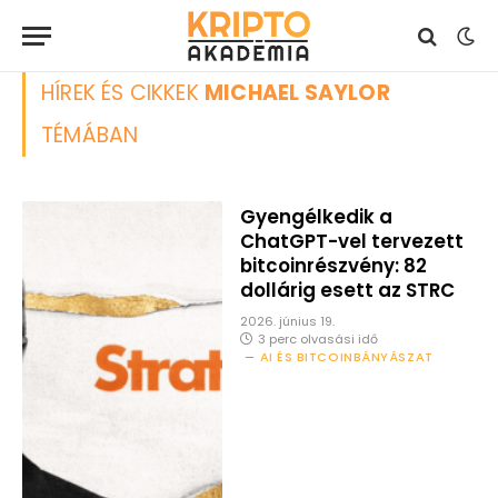
HÍREK ÉS CIKKEK
MICHAEL SAYLOR
TÉMÁBAN
Gyengélkedik a
ChatGPT-vel tervezett
bitcoinrészvény: 82
dollárig esett az STRC
2026. június 19.
3 perc olvasási idő
AI ÉS BITCOINBÁNYÁSZAT