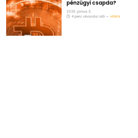
pénzügyi csapda?
2025. június 3.
4 perc olvasási idő
HÍREK
Michael Saylor
meghívta Joe Rogant