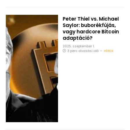
Peter Thiel vs. Michael
Saylor: buborékfújás,
vagy hardcore Bitcoin
adaptáció?
2025. szeptember 1.
3 perc olvasási idő
HÍREK