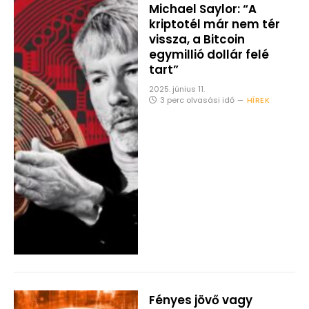
Michael Saylor: “A
kriptotél már nem tér
vissza, a Bitcoin
egymillió dollár felé
tart”
2025. június 11.
3 perc olvasási idő
HÍREK
Fényes jövő vagy