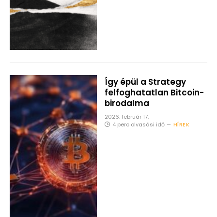
Így épül a Strategy
felfoghatatlan Bitcoin-
birodalma
2026. február 17.
4 perc olvasási idő
HÍREK