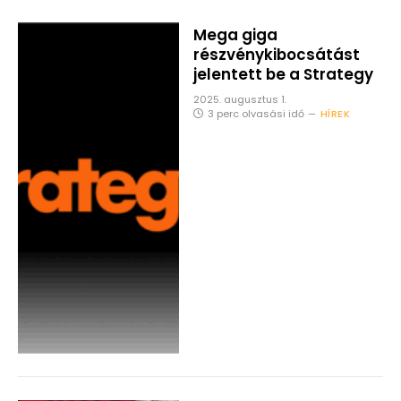
Mega giga
részvénykibocsátást
jelentett be a Strategy
2025. augusztus 1.
3 perc olvasási idő
HÍREK