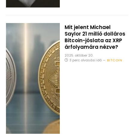
Mit jelent Michael
Saylor 21 millió dolláros
Bitcoin-jóslata az XRP
árfolyamára nézve?
2025. október 20.
3 perc olvasási idő
BITCOIN