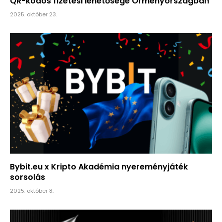
QR-kódos fizetési lehetősége Örményországban
2025. október 23.
Bybit.eu x Kripto Akadémia nyereményjáték
sorsolás
2025. október 8.