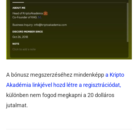
A bónusz megszerzéséhez mindenképp
a Kripto
Akadémia linkjével hozd létre a regisztrációdat,
különben nem fogod megkapni a 20 dolláros
jutalmat.