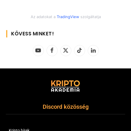
Az adatokat a
TradingView
szolgáltatja
KÖVESS MINKET!
YouTube
Facebook
X
TikTok
LinkedIn
(Twitter)
Discord közösség
Kripto hírek