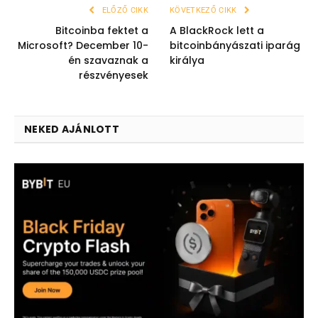
ELŐZŐ CIKK
KÖVETKEZŐ CIKK
Bitcoinba fektet a
A BlackRock lett a
Microsoft? December 10-
bitcoinbányászati iparág
én szavaznak a
királya
részvényesek
NEKED AJÁNLOTT