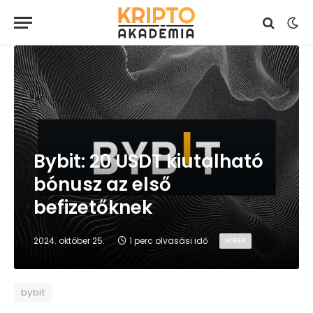
Bybit: 20 USDT kiutalható
bónusz az első
befizetőknek
2024. október 25.
1 perc olvasási idő
HÍREK
bybit