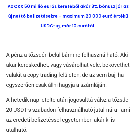
Az OKX 50 millió eurós keretéből akár 8% bónusz jár az
új nettó befizetésekre – maximum 20 000 euró értékű
USDC-ig, már 10 eurótól.
A pénz a tőzsdén belül bármire felhasználható. Aki
akar kereskedhet, vagy vásárolhat vele, bekövethet
valakit a copy trading felületen, de az sem baj, ha
egyszerűen csak állni hagyja a számláján.
A hetedik nap letelte után jogosulttá válsz a tőzsde
20 USDT-s szabadon felhasználható jutalmára , ami
az eredeti befizetéssel egyetemben akár ki is
utalható.