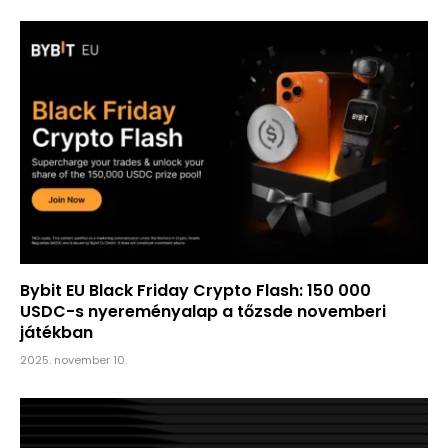
Bybit EU Black Friday Crypto Flash: 150 000
USDC-s nyereményalap a tőzsde novemberi
játékban
2025. november 10.