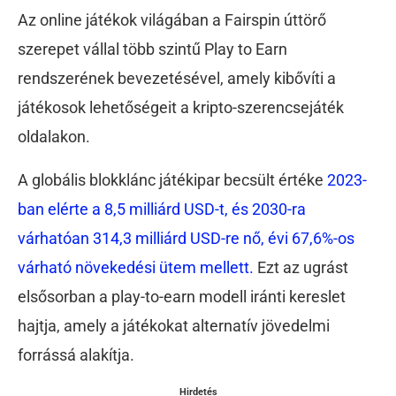
Az online játékok világában a Fairspin úttörő
szerepet vállal több szintű Play to Earn
rendszerének bevezetésével, amely kibővíti a
játékosok lehetőségeit a kripto-szerencsejáték
oldalakon.
A globális blokklánc játékipar becsült értéke
2023-
ban elérte a 8,5 milliárd USD-t, és 2030-ra
várhatóan 314,3 milliárd USD-re nő, évi 67,6%-os
várható növekedési ütem mellett.
Ezt az ugrást
elsősorban a play-to-earn modell iránti kereslet
hajtja, amely a játékokat alternatív jövedelmi
forrássá alakítja.
Hirdetés