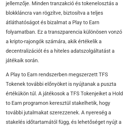
jellemzője. Minden tranzakció és tokenelosztás a
blokkláncra van rögzítve, biztosítva a teljes
átláthatóságot és bizalmat a Play to Earn
folyamatban. Ez a transzparencia különösen vonzó
a kripto-rajongók számára, akik értékelik a
decentralizációt és a hiteles adatszolgáltatást a
játékaik során.
A Play to Earn rendszerben megszerzett TFS
Tokenek további előnyöket is nyújtanak a puszta
értékükön túl. A játékosok a TFS Tokenjeiket a Hold
to Earn programon keresztül stakelhetik, hogy
további jutalmakat szerezzenek. A nyereség a
stakelés időtartamától függ, és lehetőséget nyújt a