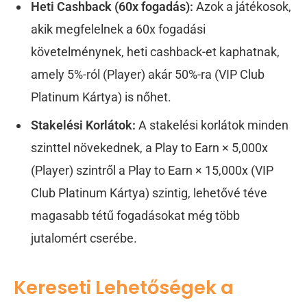
Heti Cashback (60x fogadás):
Azok a játékosok,
akik megfelelnek a 60х fogadási
követelménynek, heti cashback-et kaphatnak,
amely 5%-ról (Player) akár 50%-ra (VIP Club
Platinum Kártya) is nőhet.
Stakelési Korlátok:
A stakelési korlátok minden
szinttel növekednek, a Play to Earn × 5,000х
(Player) szintről a Play to Earn × 15,000х (VIP
Club Platinum Kártya) szintig, lehetővé téve
magasabb tétű fogadásokat még több
jutalomért cserébe.
Kereseti Lehetőségek a