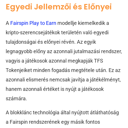
Egyedi Jellemzői és Előnyei
A
Fairspin Play to Earn
modellje kiemelkedik a
kripto-szerencsejátékok területén való egyedi
tulajdonságai és előnyei révén. Az egyik
legnagyobb előny az azonnali jutalmazási rendszer,
vagyis a játékosok azonnal megkapják TFS
Tokenjeiket minden fogadás megtétele után. Ez az
azonnali elismerés nemcsak javítja a játékélményt,
hanem azonnali értéket is nyújt a játékosok
számára.
A blokklánc technológia által nyújtott átláthatóság
a Fairspin rendszerének egy másik fontos