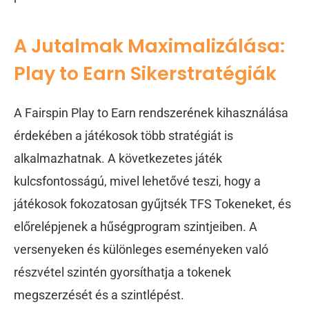
A Jutalmak Maximalizálása:
Play to Earn Sikerstratégiák
A Fairspin Play to Earn rendszerének kihasználása
érdekében a játékosok több stratégiát is
alkalmazhatnak. A következetes játék
kulcsfontosságú, mivel lehetővé teszi, hogy a
játékosok fokozatosan gyűjtsék TFS Tokeneket, és
előrelépjenek a hűségprogram szintjeiben. A
versenyeken és különleges eseményeken való
részvétel szintén gyorsíthatja a tokenek
megszerzését és a szintlépést.