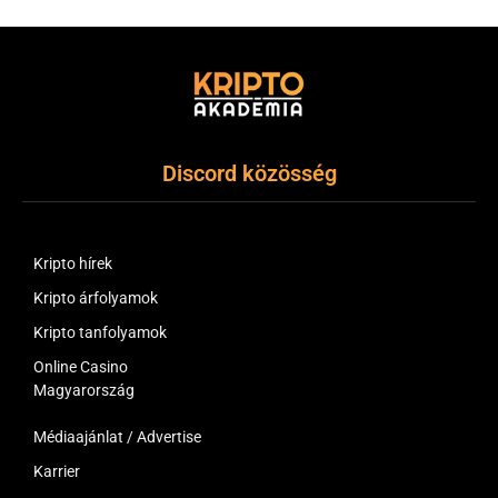
Discord közösség
Kripto hírek
Kripto árfolyamok
Kripto tanfolyamok
Online Casino
Magyarország
Médiaajánlat / Advertise
Karrier