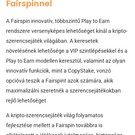
Fairspinnel
A Fairspin innovatív, többszintű Play to Earn
rendszere versenyképes lehetőséget kínál a kripto-
szerencsejáték világában. A keresetek
növelésének lehetősége a VIP szintlépésekkel és a
Play to Earn modellen keresztül, valamint az olyan
innovatív funkciók, mint a CopyStake, vonzó
opcióvá teszik a Fairspint azok számára, akik
maximalizálni szeretnék a szerencsejátékokban
rejlő lehetőséget
A kripto-szerencsejáték világ folyamatos
fejlesztése mellett a Fairspin továbbra is