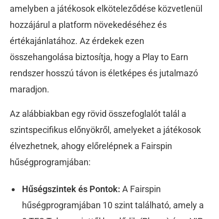
amelyben a játékosok elköteleződése közvetlenül
hozzájárul a platform növekedéséhez és
értékajánlatához. Az érdekek ezen
összehangolása biztosítja, hogy a Play to Earn
rendszer hosszú távon is életképes és jutalmazó
maradjon.
Az alábbiakban egy rövid összefoglalót talál a
szintspecifikus előnyökről, amelyeket a játékosok
élvezhetnek, ahogy előrelépnek a Fairspin
hűségprogramjában:
Hűségszintek és Pontok:
A Fairspin
hűségprogramjában 10 szint található, amely a