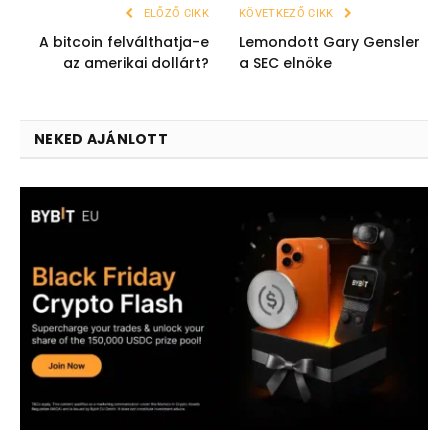
ELŐZŐ CIKK
KÖVETKEZŐ CIKK
A bitcoin felválthatja-e
Lemondott Gary Gensler
az amerikai dollárt?
a SEC elnöke
NEKED AJÁNLOTT