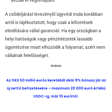
kezdik el végrehajtani.
A csődeljárást levezénylő ügyvédi iroda korábban
arról is tájékoztatott, hogy csak a kifizetések
elindítására vállal garanciát. Ha egy országban a
helyi hatóságok vagy pénzintézetek lassabb
ügyintézése miatt elhúzódik a folyamat, azért nem
vállalnak felelősséget.
Hirdetés
Az OKX 50 millió eurós keretéből akár 8% bónusz jár az
új nettó befizetésekre – maximum 20 000 euró értékű
USDC-ig, már 10 eurótól.