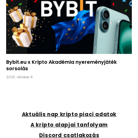
Bybit.eu x Kripto Akadémia nyereményjáték
sorsolás
2025. október 8.
Aktuális nap kripto piaci adatok
A kripto alapjai tanfolyam
Discord csatlakozás