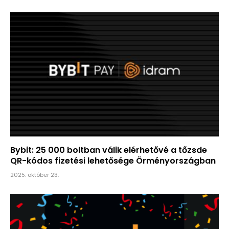
Bybit: 25 000 boltban válik elérhetővé a tőzsde
QR-kódos fizetési lehetősége Örményországban
2025. október 23.