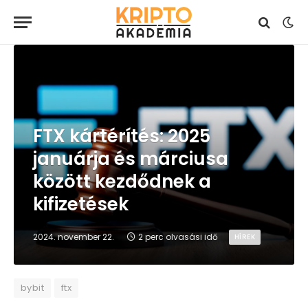
FTX kártérítés: 2025
januárja és márciusa
között kezdődnek a
kifizetések
2024. november 22.
2 perc olvasási idő
HÍREK
bybit
ftx