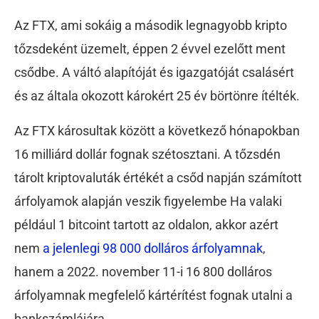
Az FTX, ami sokáig a második legnagyobb kripto
tőzsdeként üzemelt, éppen 2 évvel ezelőtt ment
csődbe. A váltó alapítóját és igazgatóját csalásért
és az általa okozott károkért 25 év börtönre ítélték.
Az FTX károsultak között a következő hónapokban
16 milliárd dollár fognak szétosztani. A tőzsdén
tárolt kriptovaluták értékét a csőd napján számított
árfolyamok alapján veszik figyelembe Ha valaki
például 1 bitcoint tartott az oldalon, akkor azért
nem
a jelenlegi 98 000 dolláros árfolyamnak
,
hanem a 2022. november 11-i 16 800 dolláros
árfolyamnak megfelelő kártérítést fognak utalni a
bankszámlájára.