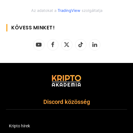
Az adatokat a
TradingView
szolgáltatja
KÖVESS MINKET!
YouTube
Facebook
X
TikTok
LinkedIn
(Twitter)
Discord közösség
Kripto hírek