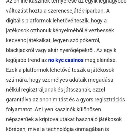
Az online kaszinók térnyerése az egyik legnagyobb
változást hozta a szerencsejáték-iparban. A
digitális platformok lehetővé teszik, hogy a
játékosok otthonuk kényelméből élvezhessék
kedvenc játékaikat, legyen szó pókerről,
blackjackről vagy akár nyerőgépekről. Az egyik
legújabb trend az
no kyc casinos
megjelenése.
Ezek a platformok lehetővé teszik a játékosok
számára, hogy személyes adataik megadása
nélkül regisztráljanak és játsszanak, ezzel
garantálva az anonimitást és a gyors regisztrációs
folyamatot. Az ilyen kaszinók különösen
népszerűek a kriptovalutákat használó játékosok
körében, mivel a technológia önmagában is