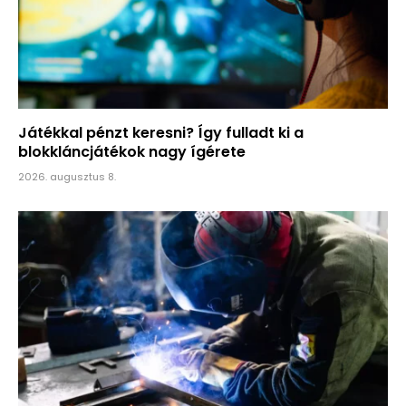
Játékkal pénzt keresni? Így fulladt ki a
blokkláncjátékok nagy ígérete
2026. augusztus 8.