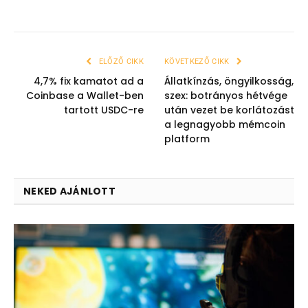
ELŐZŐ CIKK
KÖVETKEZŐ CIKK
4,7% fix kamatot ad a
Állatkínzás, öngyilkosság,
Coinbase a Wallet-ben
szex: botrányos hétvége
tartott USDC-re
után vezet be korlátozást
a legnagyobb mémcoin
platform
NEKED AJÁNLOTT