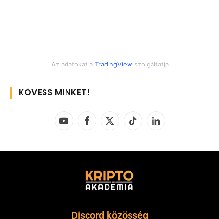
Az adatokat a
TradingView
szolgáltatja
KÖVESS MINKET!
YouTube
Facebook
X
TikTok
LinkedIn
(Twitter)
Discord közösség