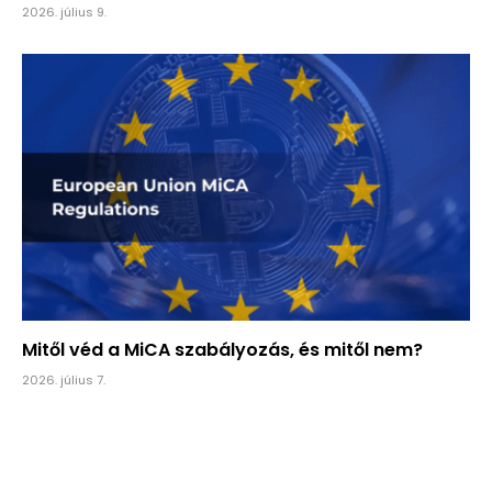
2026. július 9.
Mitől véd a MiCA szabályozás, és mitől nem?
2026. július 7.