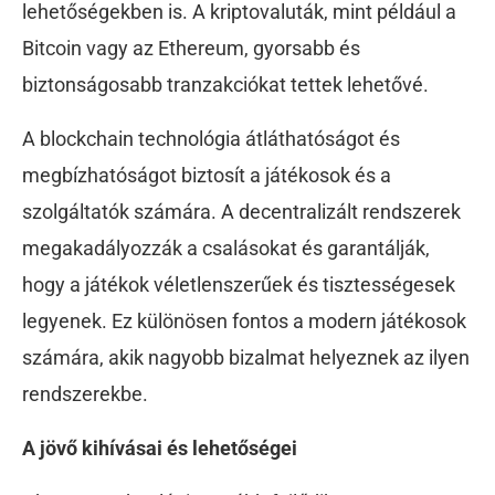
lehetőségekben is. A kriptovaluták, mint például a
Bitcoin vagy az Ethereum, gyorsabb és
biztonságosabb tranzakciókat tettek lehetővé.
A blockchain technológia átláthatóságot és
megbízhatóságot biztosít a játékosok és a
szolgáltatók számára. A decentralizált rendszerek
megakadályozzák a csalásokat és garantálják,
hogy a játékok véletlenszerűek és tisztességesek
legyenek. Ez különösen fontos a modern játékosok
számára, akik nagyobb bizalmat helyeznek az ilyen
rendszerekbe.
A jövő kihívásai és lehetőségei