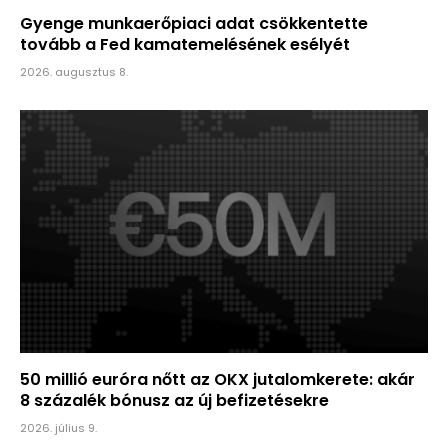
Gyenge munkaerőpiaci adat csökkentette
tovább a Fed kamatemelésének esélyét
2026. augusztus 8.
50 millió euróra nőtt az OKX jutalomkerete: akár
8 százalék bónusz az új befizetésekre
2026. július 9.