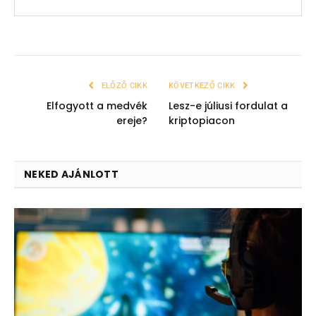
ELŐZŐ CIKK
KÖVETKEZŐ CIKK
Elfogyott a medvék
Lesz-e júliusi fordulat a
ereje?
kriptopiacon
NEKED AJÁNLOTT