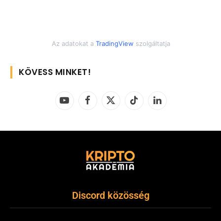
Az adatokat a
TradingView
szolgáltatja
KÖVESS MINKET!
YouTube
Facebook
X
TikTok
LinkedIn
(Twitter)
Discord közösség