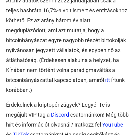
Archív adatok szerint 2022 januárjában csak a
teljes hashráta 16,7%-a volt ismert és entitásokhoz
köthető. Ez az arány három év alatt
megduplázódott, ami azt mutatja, hogy a
bitcoinbányászat egyre nagyobb részét birtokolják
nyilvánosan jegyzett vállalatok, és egyben nő az
átláthatóság. (Érdekesen alakulna a helyzet, ha
Kínában nem történt volna paradigmaváltás a
bitcoinbányászattal kapcsolatban, amiről
itt
írtunk
korábban.)
Érdekelnek a kriptopénzügyek? Legyél Te is
megújult VIP tag a
Discord
csatornánkon! Még több
hírt és információt olvasnál? Iratkozz fel
YouTube
és
TikTok
csatornánkra! Ha pedig segítőkész és