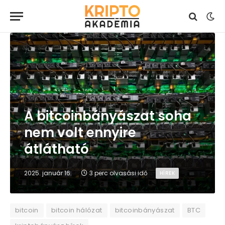
A bitcoinbányászat soha
nem volt ennyire
átlátható
2025. január 16.
3 perc olvasási idő
HÍREK
bitcoin
bitcoin hálózat
bitcoinbányászat
BTC