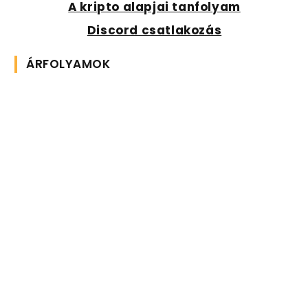
A kripto alapjai tanfolyam
Discord csatlakozás
ÁRFOLYAMOK