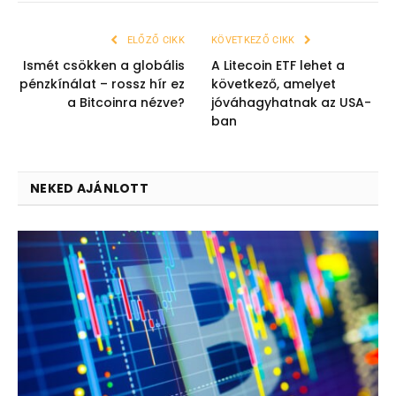
ELŐZŐ CIKK
KÖVETKEZŐ CIKK
Ismét csökken a globális
A Litecoin ETF lehet a
pénzkínálat – rossz hír ez
következő, amelyet
a Bitcoinra nézve?
jóváhagyhatnak az USA-
ban
NEKED AJÁNLOTT