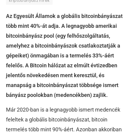
kriptobányász hírek
Az Egyesült Államok a globális bitcoinbányászat
több mint 40%-át adja. A legnagyobb amerikai
bitcoinbányász pool (egy felhőszolgáltatás,
amelyhez a bitcoinbányászok csatlakoztatják a
gépeiket) önmagában is a termelés 33%-áért
felelős. A Bitcoin hálózat az elmúlt évtizedben
jelentős növekedésen ment keresztül, és
manapság a bitcoinbányászat többsége ismert
bányász poolokban (medencékben) zajlik.
Már 2020-ban is a legnagyobb ismert medencék
feleltek a globális bitcoinbányászat, bitcoin
termelés több mint 90%-áért. Azonban akkoriban