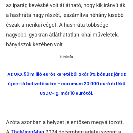
az iparág kevésbé volt átlátható, hogy kik irányítják
a hashráta nagy részét, leszámítva néhány kisebb
észak-amerikai céget. A hashráta többsége
nagyobb, gyakran átláthatatlan kínai műveletek,
bányászok kezében volt.
Hirdetés
Az OKX 50 millió eurós keretéből akár 8% bónusz jár az
új nettó befizetésekre – maximum 20 000 euró értékű
USDC-ig, már 10 eurótól.
Azóta azonban a helyzet jelentősen megváltozott.
A
TheMinerMag
2024 decemberi adatai szerint a