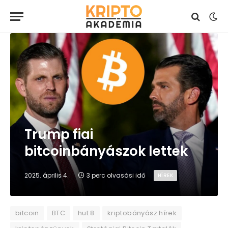
Trump fiai
bitcoinbányászok lettek
2025. április 4.
3 perc olvasási idő
HÍREK
bitcoin
BTC
hut 8
kriptobányász hírek