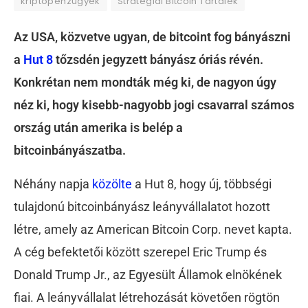
kriptopénzügyek
Stratégiai Bitcoin Tartalék
Az USA, közvetve ugyan, de bitcoint fog bányászni
a
Hut 8
tőzsdén jegyzett bányász óriás révén.
Konkrétan nem mondták még ki, de nagyon úgy
néz ki, hogy kisebb-nagyobb jogi csavarral számos
ország után amerika is belép a
bitcoinbányászatba.
Néhány napja
közölte
a Hut 8, hogy új, többségi
tulajdonú bitcoinbányász leányvállalatot hozott
létre, amely az American Bitcoin Corp. nevet kapta.
A cég befektetői között szerepel Eric Trump és
Donald Trump Jr., az Egyesült Államok elnökének
fiai. A leányvállalat létrehozását követően rögtön