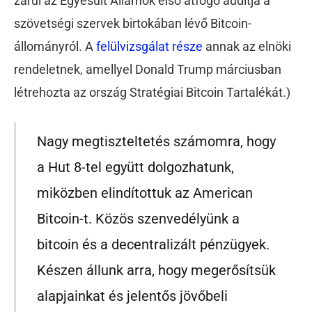
zárul az Egyesült Államok első átfogó auditja a
szövetségi szervek birtokában lévő Bitcoin-
állományról. A
felülvizsgálat része
annak az elnöki
rendeletnek, amellyel Donald Trump márciusban
létrehozta az ország Stratégiai Bitcoin Tartalékát.)
Nagy megtiszteltetés számomra, hogy
a Hut 8-tel együtt dolgozhatunk,
miközben elindítottuk az American
Bitcoin-t. Közös szenvedélyünk a
bitcoin és a decentralizált pénzügyek.
Készen állunk arra, hogy megerősítsük
alapjainkat és jelentős jövőbeli