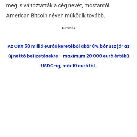
meg is változtatták a cég nevét, mostantól
American Bitcoin néven működik tovább.
Hirdetés
Az OKX 50 millió eurós keretéből akár 8% bónusz jár az
új nettó befizetésekre – maximum 20 000 euró értékű
USDC-ig, már 10 eurótól.