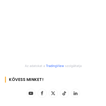
Az adatokat a
TradingView
szolgáltatja
KÖVESS MINKET!
YouTube
Facebook
X
TikTok
LinkedIn
(Twitter)