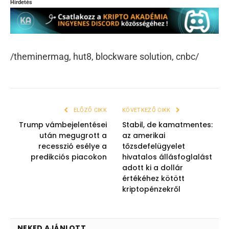
Hirdetés
/theminermag, hut8, blockware solution, cnbc/
ELŐZŐ CIKK
KÖVETKEZŐ CIKK
Trump vámbejelentései
Stabil, de kamatmentes:
után megugrott a
az amerikai
recesszió esélye a
tőzsdefelügyelet
predikciós piacokon
hivatalos állásfoglalást
adott ki a dollár
értékéhez kötött
kriptopénzekről
NEKED AJÁNLOTT