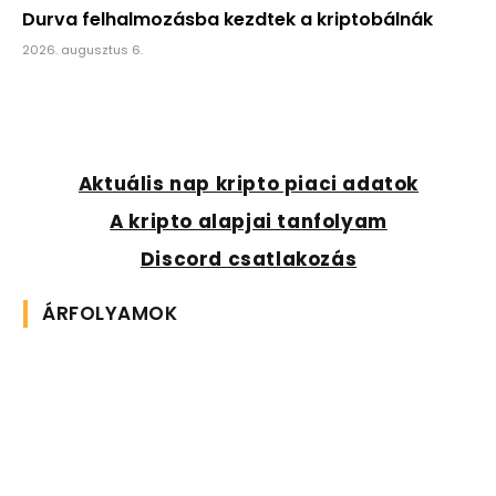
Durva felhalmozásba kezdtek a kriptobálnák
2026. augusztus 6.
Aktuális nap kripto piaci adatok
A kripto alapjai tanfolyam
Discord csatlakozás
ÁRFOLYAMOK