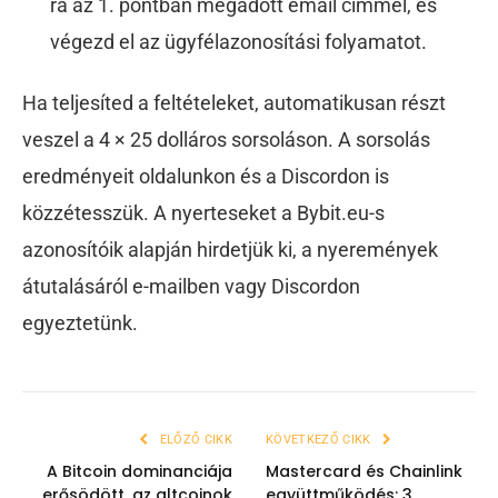
ra az 1. pontban megadott email címmel, és
végezd el az ügyfélazonosítási folyamatot.
Ha teljesíted a feltételeket, automatikusan részt
veszel a 4 × 25 dolláros sorsoláson. A sorsolás
eredményeit oldalunkon és a Discordon is
közzétesszük. A nyerteseket a Bybit.eu-s
azonosítóik alapján hirdetjük ki, a nyeremények
átutalásáról e-mailben vagy Discordon
egyeztetünk.
ELŐZŐ CIKK
KÖVETKEZŐ CIKK
A Bitcoin dominanciája
Mastercard és Chainlink
erősödött, az altcoinok
együttműködés: 3