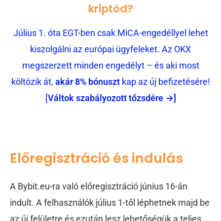
kriptód?
Július 1. óta EGT-ben csak MiCA-engedéllyel lehet
kiszolgálni az európai ügyfeleket. Az OKX
megszerzett minden engedélyt – és aki most
költözik át,
akár 8% bónuszt
kap az új befizetésére!
[
Váltok szabályozott tőzsdére →]
Előregisztráció és indulás
A Bybit.eu-ra való előregisztráció június 16-án
indult. A felhasználók július 1-től léphetnek majd be
az új felületre és ezután lesz lehetőségük a teljes