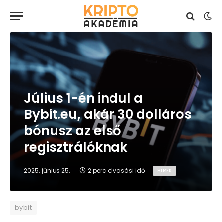
Július 1-én indul a
Bybit.eu, akár 30 dolláros
bónusz az első
regisztrálóknak
2025. június 25.
2 perc olvasási idő
HÍREK
bybit