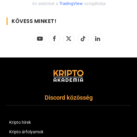
Az adatokat a
TradingView
szolgáltatja
KÖVESS MINKET!
YouTube
Facebook
X
TikTok
LinkedIn
(Twitter)
Discord közösség
Kripto hírek
Kripto árfolyamok