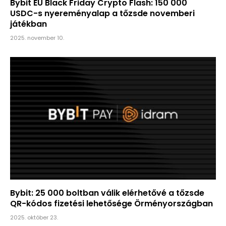
Bybit EU Black Friday Crypto Flash: 150 000
USDC-s nyereményalap a tőzsde novemberi
játékban
2025. november 10.
Bybit: 25 000 boltban válik elérhetővé a tőzsde
QR-kódos fizetési lehetősége Örményországban
2025. október 23.