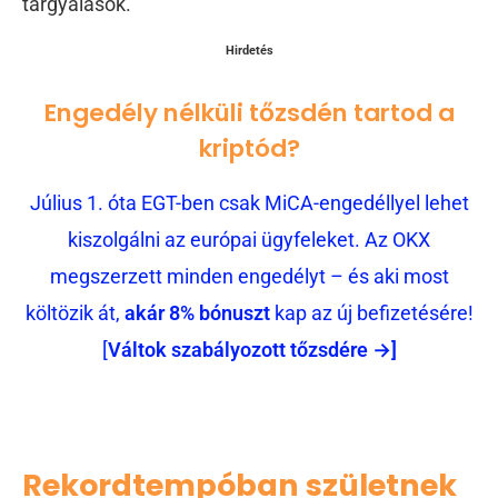
tárgyalások.
Hirdetés
Engedély nélküli tőzsdén tartod a
kriptód?
Július 1. óta EGT-ben csak MiCA-engedéllyel lehet
kiszolgálni az európai ügyfeleket. Az OKX
megszerzett minden engedélyt – és aki most
költözik át,
akár 8% bónuszt
kap az új befizetésére!
[
Váltok szabályozott tőzsdére →]
Rekordtempóban születnek