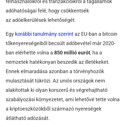
felhasználóikról és tranzakcióikról a tagállamok
adóhatóságai felé, hogy csökkentsék
az
adóelkerülések lehetőségét.
Egy
korábbi tanulmány szerint
az EU-ban a bitcoin
tőkenyereségeiből becsült adóbevétel már 2020-
ban elérhette volna a
850 millió eurót
, ha a
nemzetek hatékonyan beszedik az illetékeket.
Ennek elmaradása
azonban a törvényhozók
mulasztását tükrözi. Az uniós országok nem
alakítottak ki olyan korszerű és végrehajtható
szabályozási környezetet, ami lehetővé tette volna
a kriptoeszközökből származó nyereségek
átlátható adózását.