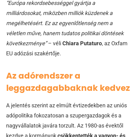
“Európa rekordsebességgel gyártja a
milliárdosokat, miközben milliók küzdenek a
megélhetésért.
Ez az egyenlőtlenség nem a
véletlen műve, hanem tudatos politikai döntések
következménye”
– véli
Chiara Putaturo
, az Oxfam
EU adózási szakértője.
Az adórendszer a
leggazdagabbaknak kedvez
A jelentés szerint az elmúlt évtizedekben az uniós
adópolitika fokozatosan a szupergazdagok és a
nagyvállalatok javára torzult. Az 1980-as évektől
kezdve a kormányok
csökkentették a vagyon- és