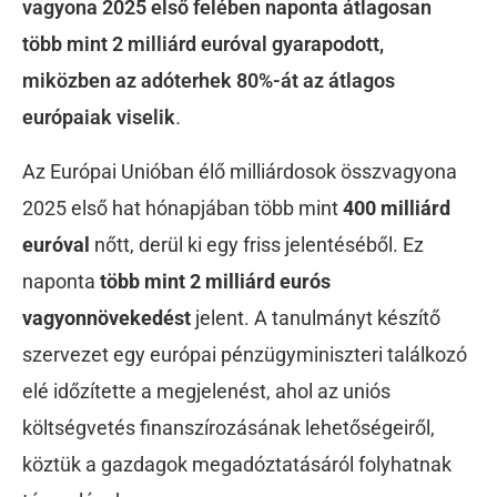
vagyona 2025 első felében naponta átlagosan
több mint 2 milliárd euróval gyarapodott,
miközben az adóterhek 80%-át az átlagos
európaiak viselik
.
Az Európai Unióban élő milliárdosok összvagyona
2025 első hat hónapjában több mint
400 milliárd
euróval
nőtt, derül ki egy friss jelentéséből. Ez
naponta
több mint 2 milliárd eurós
vagyonnövekedést
jelent.
A tanulmányt készítő
szervezet egy európai pénzügyminiszteri találkozó
elé időzítette a megjelenést, ahol az uniós
költségvetés finanszírozásának lehetőségeiről,
köztük a gazdagok megadóztatásáról folyhatnak