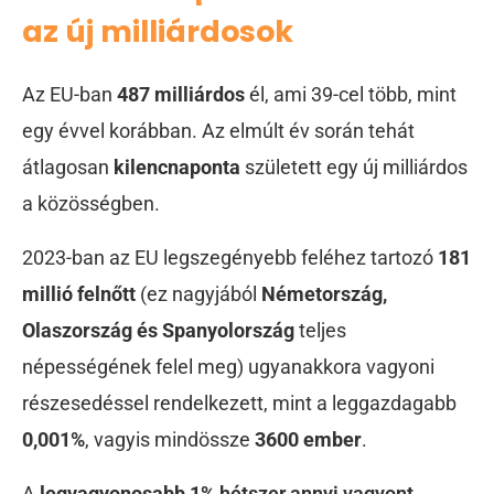
az új milliárdosok
Az EU-ban
487 milliárdos
él, ami 39-cel több, mint
egy évvel korábban. Az elmúlt év során tehát
átlagosan
kilencnaponta
született egy új milliárdos
a közösségben.
2023-ban az EU legszegényebb feléhez tartozó
181
millió felnőtt
(
ez nagyjából
Németország,
Olaszország és Spanyolország
teljes
népességének felel meg) ugyanakkora vagyoni
részesedéssel rendelkezett, mint a leggazdagabb
0,001%
, vagyis mindössze
3600 ember
.
A
legvagyonosabb 1%
hétszer annyi vagyont