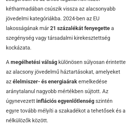
kétharmadában csúszik vissza az alacsonyabb
jövedelmi kategóriákba. 2024-ben az EU
lakosságának már
21 százalékát fenyegette
a
szegénység vagy társadalmi kirekesztettség
kockázata.
A
megélhetési válság
különösen súlyosan érintette
az alacsony jövedelmű háztartásokat, amelyeket
az
élelmiszer- és energiaárak
emelkedése
aránytalanul nagyobb mértékben sújtott. Az
úgynevezett
inflációs egyenlőtlenség
szintén
egyre tovább mélyíti a szakadékot a tehetősek és a
nélkülözők között.