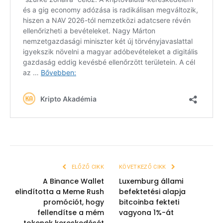
ELŐZŐ CIKK
KÖVETKEZŐ CIKK
A Binance Wallet
Luxemburg állami
elindította a Meme Rush
befektetési alapja
promóciót, hogy
bitcoinba fekteti
fellendítse a mém
vagyona 1%-át