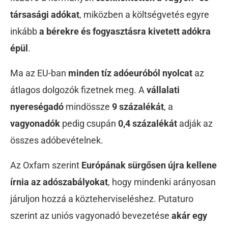
társasági adókat
, miközben a költségvetés egyre
inkább
a bérekre és fogyasztásra kivetett adókra
épül
.
Ma az EU-ban
minden tíz adóeuróból nyolcat
az
átlagos dolgozók fizetnek meg. A
vállalati
nyereségadó
mindössze
9 százalékát
, a
vagyonadók
pedig csupán
0,4 százalékát
adják az
összes adóbevételnek.
Az Oxfam szerint
Európának sürgősen újra kellene
írnia az adószabályokat
, hogy mindenki arányosan
járuljon hozzá a közteherviseléshez. Putaturo
szerint az uniós vagyonadó bevezetése
akár egy