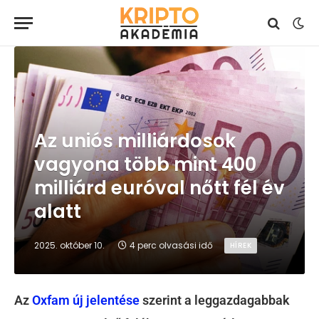
Az uniós milliárdosok
vagyona több mint 400
milliárd euróval nőtt fél év
alatt
2025. október 10.
4 perc olvasási idő
HÍREK
Az
Oxfam új jelentése
szerint a leggazdagabbak