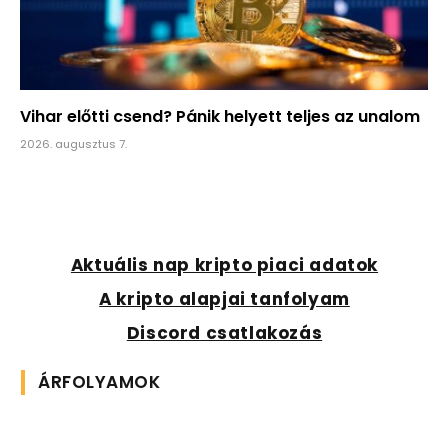
Vihar előtti csend? Pánik helyett teljes az unalom
2026. augusztus 7.
Aktuális nap kripto piaci adatok
A kripto alapjai tanfolyam
Discord csatlakozás
ÁRFOLYAMOK