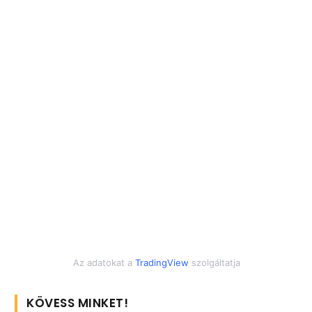
Az adatokat a
TradingView
szolgáltatja
KÖVESS MINKET!