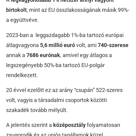
birtokolt
, mint az EU összlakosságának másik 99%-
a együttvéve.
2023-ban a leggazdagabb 1%-ba tartozó európai
átlagvagyona
5,6 millió euró
volt, ami
740-szerese
annak a
7686 eurónak
, amivel egy átlagos a
legszegényebb 50%-ba tartozó EU-polgár
rendelkezett.
20 évvel ezelőtt ez az arány “csupán” 522-szeres
volt, vagyis a társadalmi csoportok közötti
szakadék tovább mélyült.
A jelentés szerint a
középosztály
folyamatosan
zsugorodik és az uniós tagállamok közel