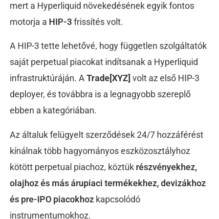
mert a Hyperliquid növekedésének egyik fontos
motorja a
HIP-3
frissítés volt.
A HIP-3 tette lehetővé, hogy független szolgáltatók
saját perpetual piacokat indítsanak a Hyperliquid
infrastruktúráján. A
Trade[XYZ]
volt az első HIP-3
deployer, és továbbra is a legnagyobb szereplő
ebben a kategóriában.
Az általuk felügyelt szerződések 24/7 hozzáférést
kínálnak több hagyományos eszközosztályhoz
kötött perpetual piachoz, köztük
részvényekhez,
olajhoz és más árupiaci termékekhez, devizákhoz
és pre-IPO piacokhoz
kapcsolódó
instrumentumokhoz.