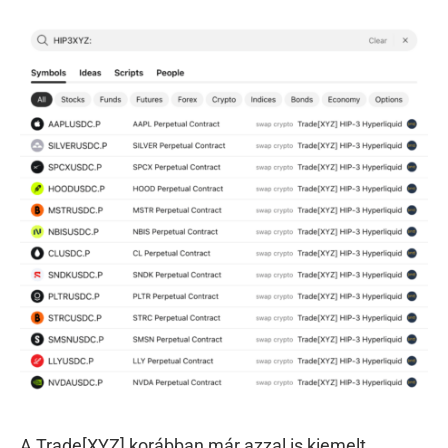
A Trade[XYZ] korábban már azzal is kiemelt