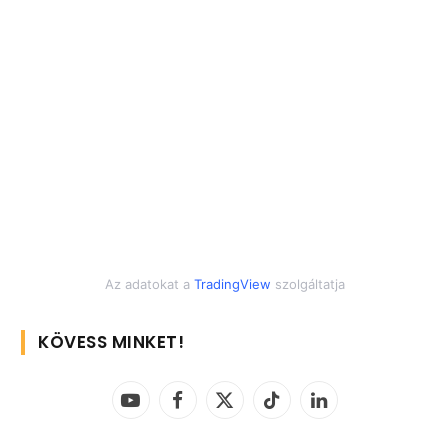
Az adatokat a
TradingView
szolgáltatja
KÖVESS MINKET!
YouTube
Facebook
X
TikTok
LinkedIn
(Twitter)