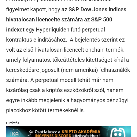
figyelmet kapott, hogy
az S&P Dow Jones Indices
hivatalosan licencelte számára az S&P 500
indexet
egy Hyperliquiden futó perpetual
kontraktus elindításához.
A bejelentés szerint ez
volt az első hivatalosan licencelt onchain termék,
amely folyamatos, tőkeáttételes kitettséget kínál a
kereskedésre jogosult (nem amerikai) felhasználók
számára. A perpetual modell tehát már nem
kizárólag csak a kriptós eszközökről szól, hanem
egyre inkább megjelenik a hagyományos pénzügyi
piacokhoz kötött termékeknél is.
Hirdetés