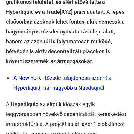
grafikonos felületét, és elérhetővé tette a
Hyperliquid és a Trade[XYZ] piaci adatait. A lépés
elsősorban azoknak lehet fontos, akik nemcsak a
hagyományos tőzsdei nyitvatartás ideje alatt,
hanem az azon túl is folyamatosan működő,
hétvégén is aktív decentralizált piacokon is
követni szeretnék az ármozgásokat.
A New York-i tőzsde tulajdonosa szerint a
Hyperliquid már nagyobb a Nasdaqnál
A
Hyperliquid
az elmúlt időszak egyik
leggyorsabban növekvő decentralizált kereskedési
infrastruktúrája. A projekt saját layer 1 blokkláncot
működtet, aminek központi eleme egy