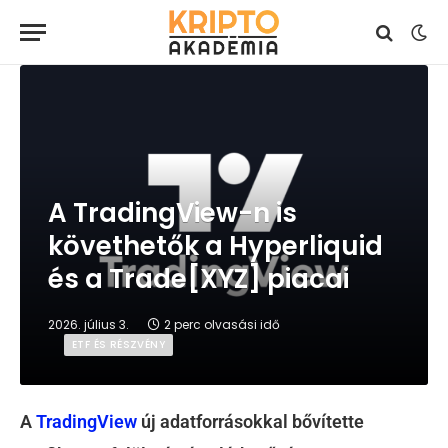
A TradingView-n is
követhetők a Hyperliquid
és a Trade[XYZ] piacai
2026. július 3.
2 perc olvasási idő
ETF ÉS RÉSZVÉNY
A
TradingView
új adatforrásokkal bővítette