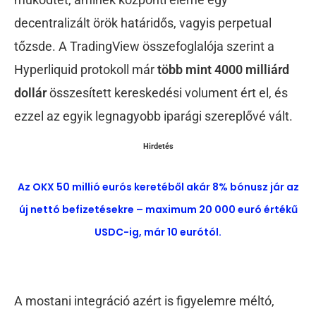
decentralizált örök határidős, vagyis perpetual
tőzsde. A TradingView összefoglalója szerint a
Hyperliquid protokoll már
több mint 4000 milliárd
dollár
összesített kereskedési volument ért el, és
ezzel az egyik legnagyobb iparági szereplővé vált.
Hirdetés
Az OKX 50 millió eurós keretéből akár 8% bónusz jár az
új nettó befizetésekre – maximum 20 000 euró értékű
USDC-ig, már 10 eurótól.
A mostani integráció azért is figyelemre méltó,