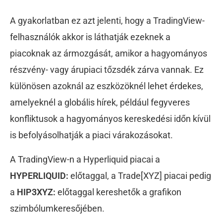
A gyakorlatban ez azt jelenti, hogy a TradingView-
felhasználók akkor is láthatják ezeknek a
piacoknak az ármozgását, amikor a hagyományos
részvény- vagy árupiaci tőzsdék zárva vannak. Ez
különösen azoknál az eszközöknél lehet érdekes,
amelyeknél a globális hírek, például fegyveres
konfliktusok a hagyományos kereskedési időn kívül
is befolyásolhatják a piaci várakozásokat.
A TradingView-n a Hyperliquid piacai a
HYPERLIQUID:
előtaggal, a Trade[XYZ] piacai pedig
a
HIP3XYZ:
előtaggal kereshetők a grafikon
szimbólumkeresőjében.