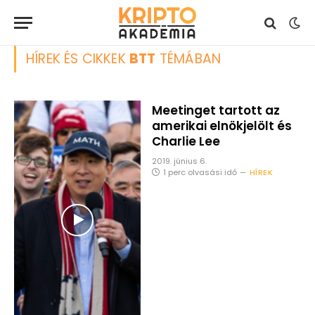
HÍREK ÉS CIKKEK
BTT
TÉMÁBAN
Meetinget tartott az
amerikai elnökjelölt és
Charlie Lee
2019. június 6.
1 perc olvasási idő
HÍREK