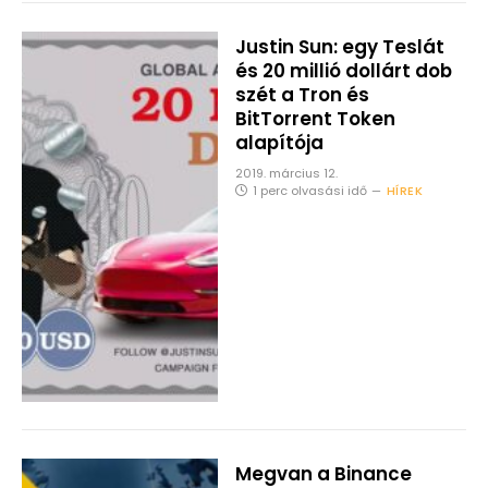
Justin Sun: egy Teslát
és 20 millió dollárt dob
szét a Tron és
BitTorrent Token
alapítója
2019. március 12.
1 perc olvasási idő
HÍREK
Megvan a Binance