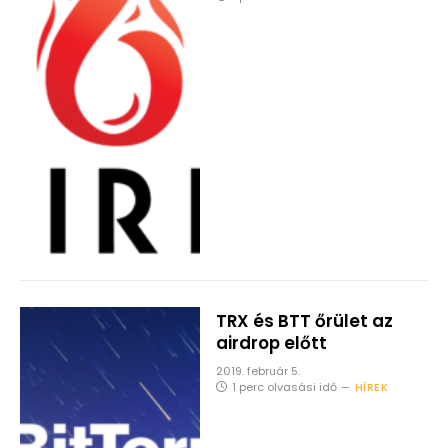
TRX és BTT őrület az
airdrop előtt
2019. február 5.
1 perc olvasási idő
HÍREK