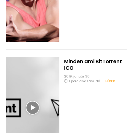
Minden ami BitTorrent
ICO
2019. január 30.
1 perc olvasási idő
HÍREK