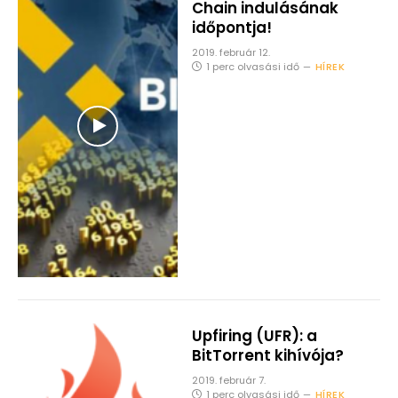
Chain indulásának
időpontja!
2019. február 12.
1 perc olvasási idő
HÍREK
Upfiring (UFR): a
BitTorrent kihívója?
2019. február 7.
1 perc olvasási idő
HÍREK