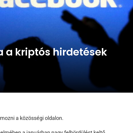
a a kriptós hirdetések
ámozni a közösségi oldalon.
elmében a januárban nagy felhördülést keltő,