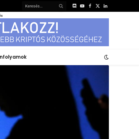
Discord
YouTube
Facebook
X
LinkedIn
(Twitter)
és
anfolyamok