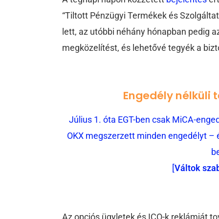
“Tiltott Pénzügyi Termékek és Szolgáltatá
lett, az utóbbi néhány hónapban pedig a
megközelítést, és lehetővé tegyék a biz
Engedély nélküli 
Július 1. óta EGT-ben csak MiCA-engedé
OKX megszerzett minden engedélyt – és
b
[
Váltok sza
Az opciós ügyletek és ICO-k reklámját to