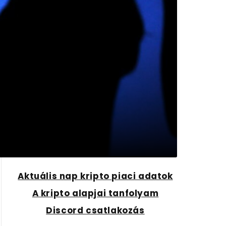
Aktuális nap kripto piaci adatok
A kripto alapjai tanfolyam
Discord csatlakozás