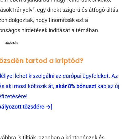
sok Irányelv”, egy direkt szigorú és átfogó tiltás
zon dolgoztak, hogy finomítsák ezt a
tonságos hirdetések indítását a témában.
Hirdetés
tőzsdén tartod a kriptód?
llyel lehet kiszolgálni az európai ügyfeleket. Az
 aki most költözik át,
akár 8% bónuszt
kap az új
efizetésére!
bályozott tőzsdére →]
vábbra is tiltják, azonban a kriptopénzek és