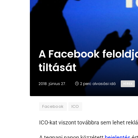
A Facebook feloldj
tiltását
2018. június 27.
2 perc olvasási idő
HÍREK
Facebook
ICO
ICO-kat viszont továbbra sem lehet rekl
A tegnapi napon közzétett
bejelentés
ért