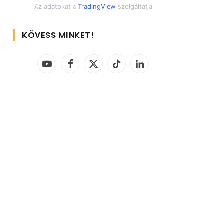
Az adatokat a
TradingView
szolgáltatja
KÖVESS MINKET!
YouTube
Facebook
X
TikTok
LinkedIn
(Twitter)