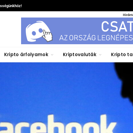
össégünkhöz!
Hirdet
Kripto árfolyamok
Kriptovaluták
Kripto t