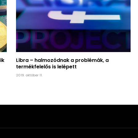
ik
Libra – halmozódnak a problémák, a
termékfelelős is lelépett
2019. október 11.