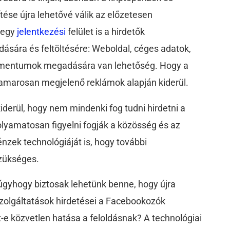
tése újra lehetővé válik az előzetesen
 egy
jelentkezési
felület is a hirdetők
sára és feltöltésére: Weboldal, céges adatok,
okumentumok megadására van lehetőség. Hogy a
hamarosan megjelenő reklámok alapján kiderül.
derül, hogy nem mindenki fog tudni hirdetni a
lyamatosan figyelni fogják a közösség és az
énzek technológiáját is, hogy további
szükséges.
, úgyhogy biztosak lehetünk benne, hogy újra
 szolgáltatások hirdetései a Facebookozók
-e közvetlen hatása a feloldásnak? A technológiai