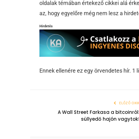
oldalak témában értekező cikkei alá ér
az, hogy egyelőre még nem lesz a hirdet
Hirdetés
Ennek ellenére ez egy örvendetes hír. 1 l
ELŐZŐ CIK
A Wall Street Farkasa a bitcoinról
süllyedő hajón vagytok