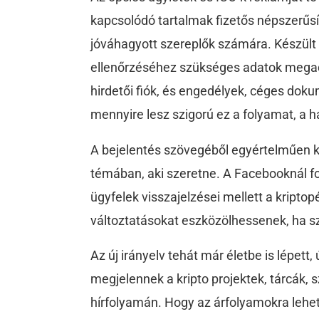
kapcsolódó tartalmak fizetős népszerűsí
jóváhagyott szereplők számára. Készült
ellenőrzéséhez szükséges adatok megadá
hirdetői fiók, és engedélyek, céges d
mennyire lesz szigorú ez a folyamat, a 
A bejelentés szövegéből egyértelműen ki
témában, aki szeretne. A Facebooknál fo
ügyfelek visszajelzései mellett a kriptop
változtatásokat eszközölhessenek, ha 
Az új irányelv tehát már életbe is lépett
megjelennek a kripto projektek, tárcák,
hírfolyamán. Hogy az árfolyamokra lehet