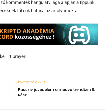
kező kommentek hangulatvilága alapján a tippünk
éseknek túl sok hatása az árfolyamokra.
ike = 1 prayer!
K
KÖVETKEZŐ CIKK
:
Passzív jövedelem a medve trendben II.
!
Rész