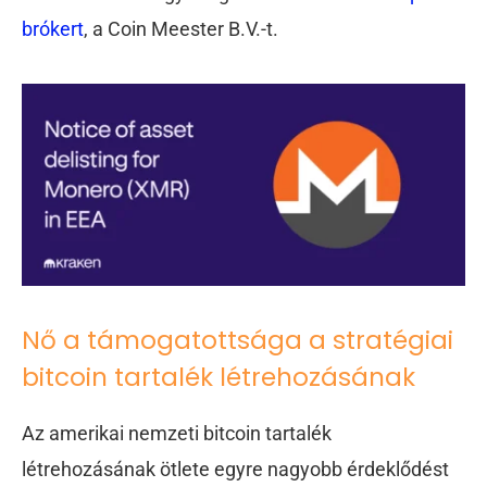
brókert
, a Coin Meester B.V.-t.
Nő a támogatottsága a stratégiai
bitcoin tartalék létrehozásának
Az amerikai nemzeti bitcoin tartalék
létrehozásának ötlete egyre nagyobb érdeklődést