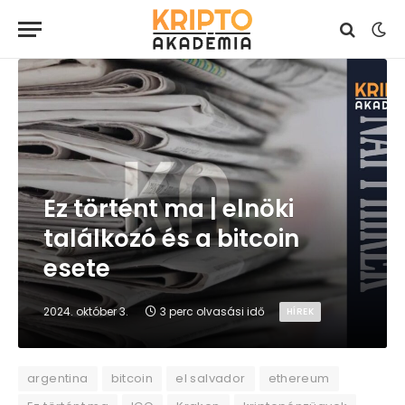
Ez történt ma | elnöki
találkozó és a bitcoin
esete
2024. október 3.
3 perc olvasási idő
HÍREK
argentina
bitcoin
el salvador
ethereum