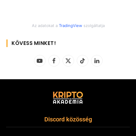
Az adatokat a
TradingView
szolgáltatja
KÖVESS MINKET!
YouTube
Facebook
X
TikTok
LinkedIn
(Twitter)
Discord közösség