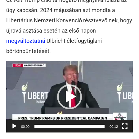
ügy kapcsán. 2024 májusában azt mondta a
Libertárius Nemzeti Konvenció résztvevőinek, hogy
újraválasztása esetén az első napon
megváltoztatná
Ulbricht életfogytiglani
börtönbüntetését.
Videólejátszó
00:00
00:12