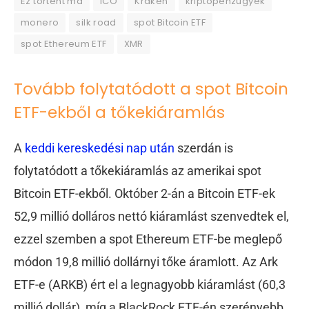
Ez történt ma
ICO
Kraken
kriptopénzügyek
monero
silk road
spot Bitcoin ETF
spot Ethereum ETF
XMR
Tovább folytatódott a spot Bitcoin
ETF-ekből a tőkekiáramlás
A
keddi kereskedési nap után
szerdán is
folytatódott a tőkekiáramlás az amerikai spot
Bitcoin ETF-ekből. Október 2-án a Bitcoin ETF-ek
52,9 millió dolláros nettó kiáramlást szenvedtek el,
ezzel szemben a spot Ethereum ETF-be meglepő
módon 19,8 millió dollárnyi tőke áramlott. Az Ark
ETF-e (ARKB) ért el a legnagyobb kiáramlást (60,3
millió dollár), míg a BlackRock ETF-én szerényebb,