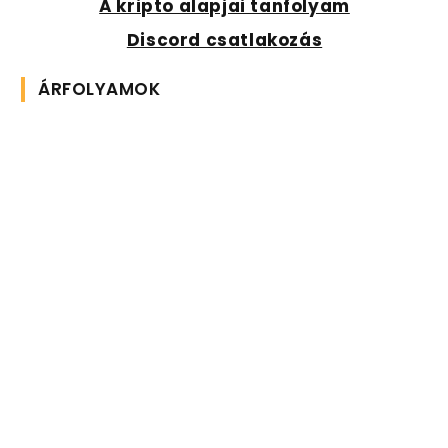
A kripto alapjai tanfolyam
Discord csatlakozás
ÁRFOLYAMOK