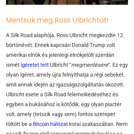
Mentsük meg Ross Ulbrichtot!
A Silk Road alapítója, Ross Ulbricht megkezdte 12.
börtönévét. Ennek kapcsán Donald Trump volt
amerikai elnök és jelenlegi elnökjelölt szerdán
ismét
ígéretet tett
Ulbricht “
megmentésére
“. Ez egy
olyan ígéret, amely újra felnyithatja a régi sebeket,
amit annak idején az igazságszolgáltatás okozott.
Ulbricht esete a Silk Road felemelkedéséhez és
egyben a bukásához is kötődik, egy olyan piactér
volt, amely (tetszik vagy sem) fontos szerepet
töltött be a
Bitcoin hálózat
korai szakaszában. Nem
ez volt Trump első támogató megnyilvánulása az