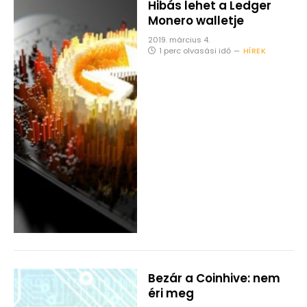
Hibás lehet a Ledger
Monero walletje
2019. március 4.
1 perc olvasási idő
HÍREK
Bezár a Coinhive: nem
éri meg