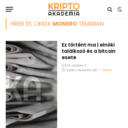
HÍREK ÉS CIKKEK
MONERO
TÉMÁBAN
Ez történt ma | elnöki
találkozó és a bitcoin
esete
2024. október 3.
3 perc olvasási idő
HÍREK