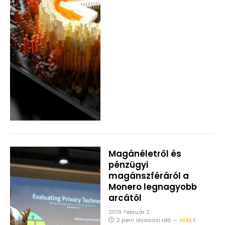
Magánéletről és
pénzügyi
magánszféráról a
Monero legnagyobb
arcától
2019. február 2.
2 perc olvasási idő
HÍREK