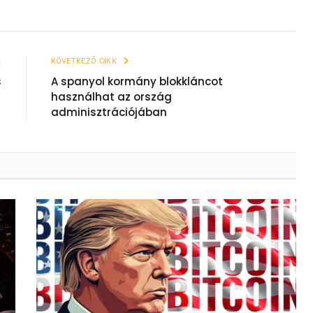
K
KÖVETKEZŐ CIKK
s
A spanyol kormány blokkláncot
használhat az ország
adminisztrációjában