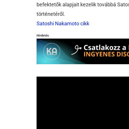
befektetők alapjait kezelik továbbá Sat
történetéről.
Satoshi Nakamoto cikk
Hirdetés