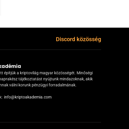
Discord közösség
Akadémia
tt építjük a kriptovilág magyar közösségét. Minőségi
naprakész tájékoztatást nyújtunk mindazoknak, akik
ánnak válni korunk pénzügyi forradalmának.
k:
info@kriptoakademia.com