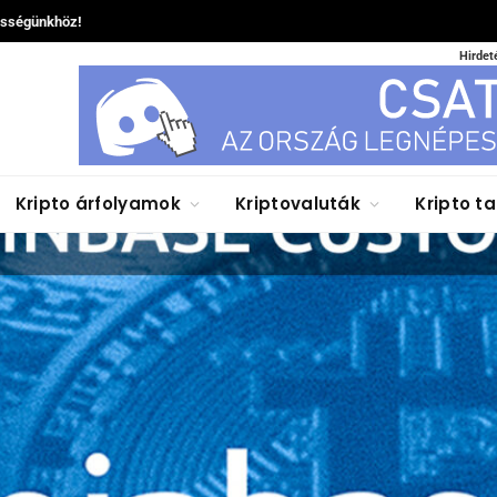
össégünkhöz!
Hirdet
Kripto árfolyamok
Kriptovaluták
Kripto t