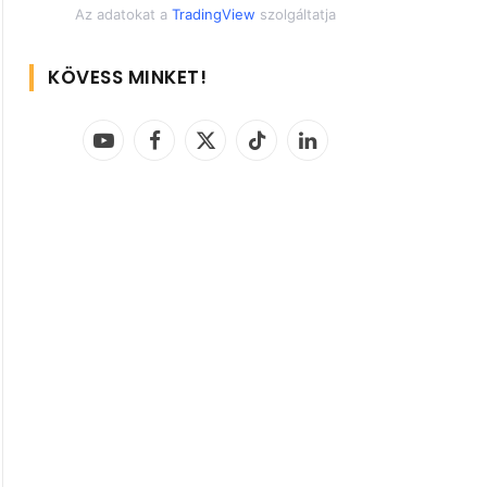
Az adatokat a
TradingView
szolgáltatja
KÖVESS MINKET!
YouTube
Facebook
X
TikTok
LinkedIn
(Twitter)