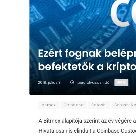
Ezért fognak belép
befektetők a kript
2018. július 3.
1 perc olvasási idő
HÍREK
bitmex
Coinbase
Satoshi
Satoshi N
A Bitmex alapítója szerint az év végére 
Hivatalosan is elindult a Coinbase Cust