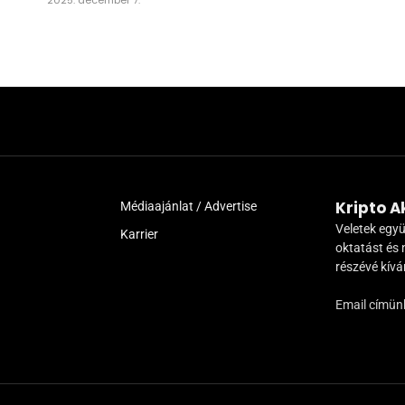
Kripto 
Médiaajánlat / Advertise
Veletek együ
Karrier
oktatást és 
részévé kív
Email címün