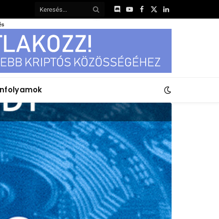
Discord
YouTube
Facebook
X
LinkedIn
(Twitter)
és
anfolyamok