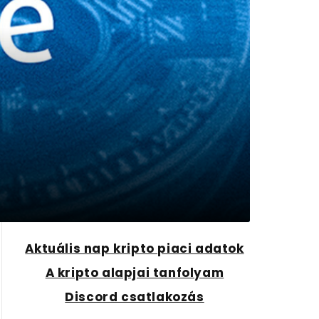
Aktuális nap kripto piaci adatok
A kripto alapjai tanfolyam
Discord csatlakozás