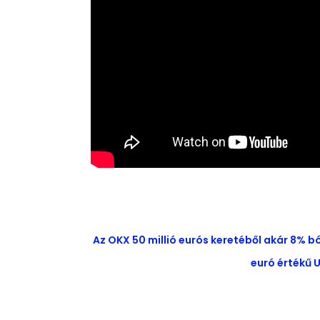
Az OKX 50 millió eurós keretéből akár 8% b
euró értékű U