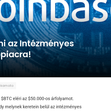
ni az Intézményes
opiacra!
akamoto
a $BTC eléri az $50.000-os árfolyamot.
ody melynek keretein belül az intézményes