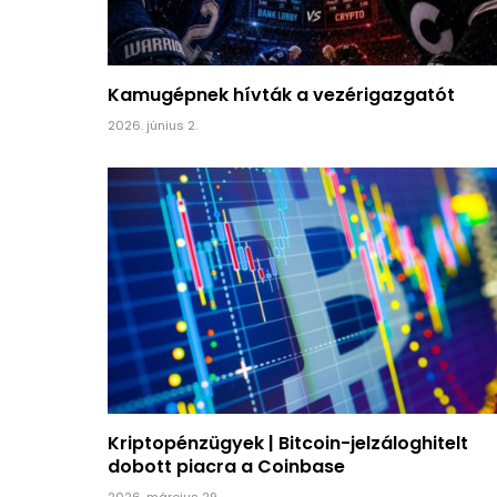
Kamugépnek hívták a vezérigazgatót
2026. június 2.
Kriptopénzügyek | Bitcoin-jelzáloghitelt
dobott piacra a Coinbase
2026. március 29.