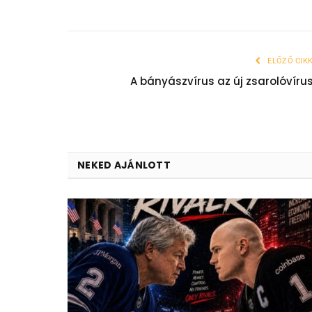
ELŐZŐ CIK
A bányászvírus az új zsarolóvíru
NEKED AJÁNLOTT