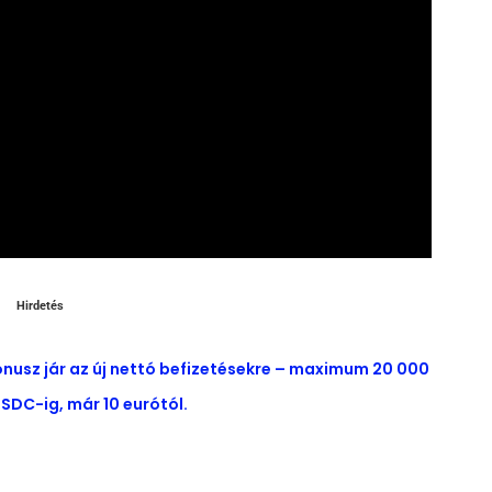
Hirdetés
ónusz jár az új nettó befizetésekre – maximum 20 000
SDC-ig, már 10 eurótól.