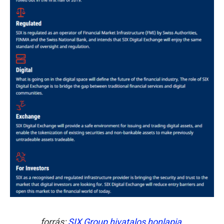
forrás:
SIX Group hivatalos honlapja