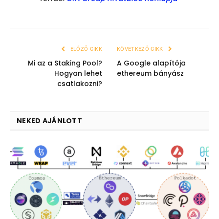
ELŐZŐ CIKK
KÖVETKEZŐ CIKK
Mi az a Staking Pool?
A Google alapítója
Hogyan lehet
ethereum bányász
csatlakozni?
NEKED AJÁNLOTT