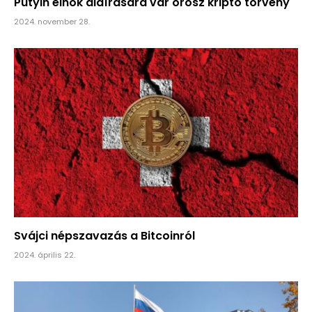
Putyin elnök aláírására vár orosz kripto törvény
2024. november 28.
Svájci népszavazás a Bitcoinról
2024. április 22.