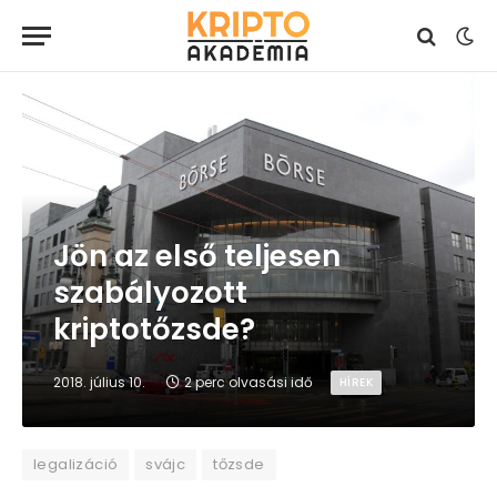
Jön az első teljesen
szabályozott
kriptotőzsde?
2018. július 10.
2 perc olvasási idő
HÍREK
legalizáció
svájc
tőzsde