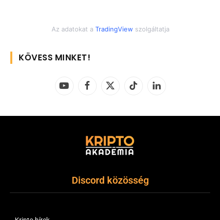
Az adatokat a
TradingView
szolgáltatja
KÖVESS MINKET!
YouTube
Facebook
X
TikTok
LinkedIn
(Twitter)
Discord közösség