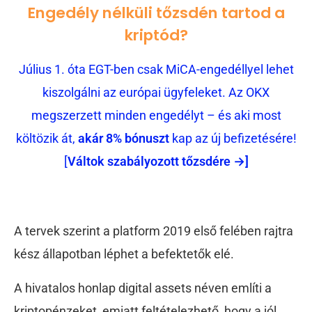
Engedély nélküli tőzsdén tartod a
kriptód?
Július 1. óta EGT-ben csak MiCA-engedéllyel lehet
kiszolgálni az európai ügyfeleket. Az OKX
megszerzett minden engedélyt – és aki most
költözik át,
akár 8% bónuszt
kap az új befizetésére!
[
Váltok szabályozott tőzsdére →]
A tervek szerint a platform 2019 első felében rajtra
kész állapotban léphet a befektetők elé.
A hivatalos honlap digital assets néven említi a
kriptopénzeket, emiatt feltételezhető, hogy a jól