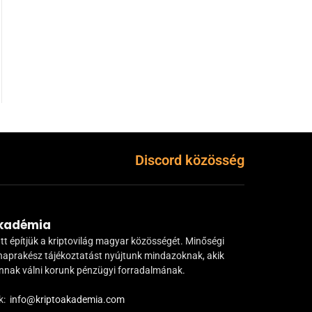
Discord közösség
Akadémia
tt építjük a kriptovilág magyar közösségét. Minőségi
naprakész tájékoztatást nyújtunk mindazoknak, akik
ánnak válni korunk pénzügyi forradalmának.
k:
info@kriptoakademia.com