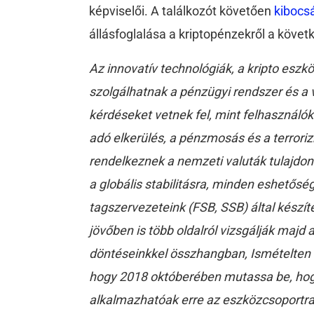
képviselői. A találkozót követően
kibocsá
állásfoglalása a kriptopénzekről a követ
Az innovatív technológiák, a kripto eszkö
szolgálhatnak a pénzügyi rendszer és a
kérdéseket vetnek fel, mint felhasználók
adó elkerülés, a pénzmosás és a terror
rendelkeznek a nemzeti valuták tulajdon
a globális stabilitásra, minden eshetősé
tagszervezeteink (FSB, SSB) által készít
jövőben is több oldalról vizsgálják majd 
döntéseinkkel összhangban, Ismételten 
hogy 2018 októberében mutassa be, hogy
alkalmazhatóak erre az eszközcsoportra