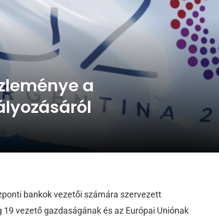
özleménye a
ályozásáról
zponti bankok vezetői számára szervezett
lág 19 vezető gazdaságának és az Európai Uniónak