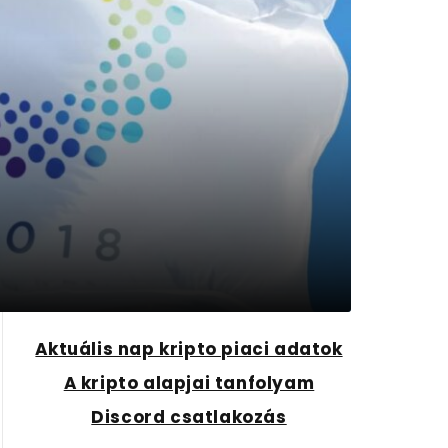
Aktuális nap kripto piaci adatok
A kripto alapjai tanfolyam
Discord csatlakozás