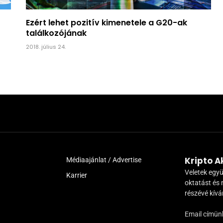
Ezért lehet pozitív kimenetele a G20-ak
találkozójának
2018. július 24.
Kripto 
Médiaajánlat / Advertise
Veletek együ
Karrier
oktatást és 
részévé kív
Email címün