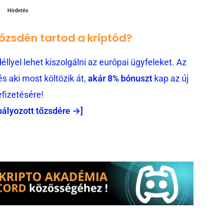
Hirdetés
tőzsdén tartod a kriptód?
llyel lehet kiszolgálni az európai ügyfeleket. Az
 aki most költözik át,
akár 8% bónuszt
kap az új
efizetésére!
bályozott tőzsdére →]