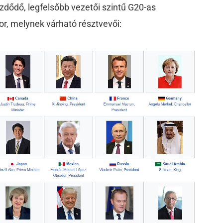
dődő, legfelsőbb vezetői szintű G20-as
or, melynek várható résztvevői: