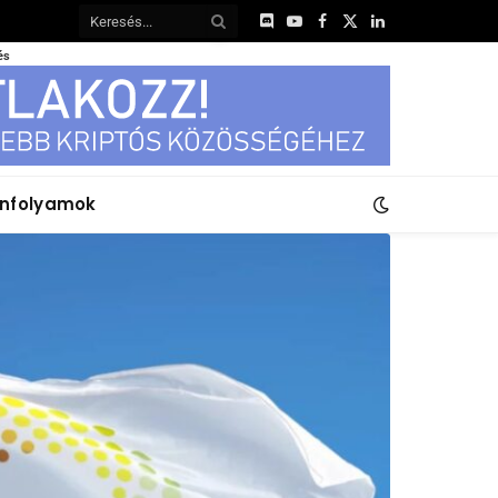
Discord
YouTube
Facebook
X
LinkedIn
(Twitter)
és
anfolyamok