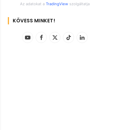
Az adatokat a
TradingView
szolgáltatja
KÖVESS MINKET!
YouTube
Facebook
X
TikTok
LinkedIn
(Twitter)