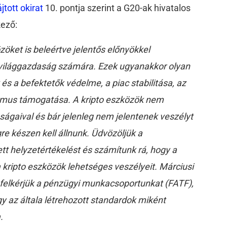
jtott okirat
10. pontja szerint a G20-ak hivatalos
kező:
zöket is beleértve jelentős előnyökkel
 világgazdaság számára. Ezek ugyanakkor olyan
 és a befektetők védelme, a piac stabilitása, az
izmus támogatása. A kripto eszközök nem
ságaival és bár jelenleg nem jelentenek veszélyt
gre készen kell állnunk. Üdvözöljük a
ett helyzetértékelést és számítunk rá, hogy a
a kripto eszközök lehetséges veszélyeit. Márciusi
felkérjük a pénzügyi munkacsoportunkat (FATF),
 az általa létrehozott standardok miként
.