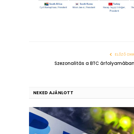
ELŐZŐ CIK
Szezonalitás a BTC árfolyamába
NEKED AJÁNLOTT