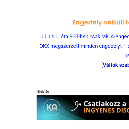
Engedély nélküli 
Július 1. óta EGT-ben csak MiCA-engedé
OKX megszerzett minden engedélyt – és
b
[
Váltok sza
Hirdetés