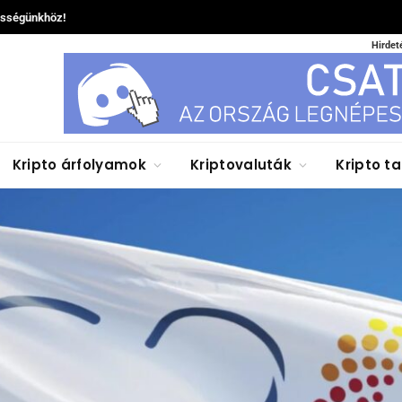
össégünkhöz!
Hirdet
Kripto árfolyamok
Kriptovaluták
Kripto t