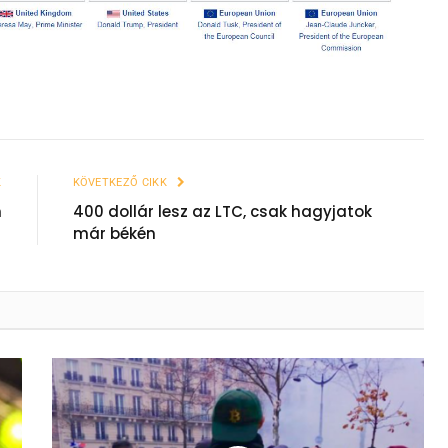
K
KÖVETKEZŐ CIKK
n
400 dollár lesz az LTC, csak hagyjatok
már békén