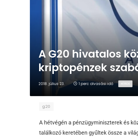
A G20 hivatalos k
kriptopénzek szab
2018. július 23.
1 perc olvasási idő
HÍREK
g20
A hétvégén a pénzügyminiszterek és kö
találkozó keretében gyűltek össze a vi