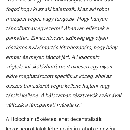
fogod hogy ki az aki balettozik, ki az aki robot
mozgást végez vagy tangózik. Hogy hányan
táncolhatnak egyszerre? Ahányan elférnek a
parketten. Ehhez nincsen szükség egy olyan
részletes nyilvántartás létrehozására, hogy hány
ember és milyen táncot járt. A Holochain
végtelenül skálázható, mert nincsen egy olyan
előre meghatározott specifikus közeg, ahol az
összes tranzakciót végre kellene hajtani vagy
tárolni kellene. A hálózatban résztvevők számával
változik a táncparkett mérete is.”
A Holochain tökéletes lehet decentralizált
közösségi oldalak létrehozására, ahol az egyéni