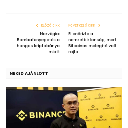
ELŐZŐ CIKK
KÖVETKEZŐ CIKK
Norvégia:
Ellenőrizte a
Bombafenyegetés a
nemzetbiztonság, mert
hangos kriptobánya
Bitcoinos melegítő volt
miatt
rajta
NEKED AJÁNLOTT