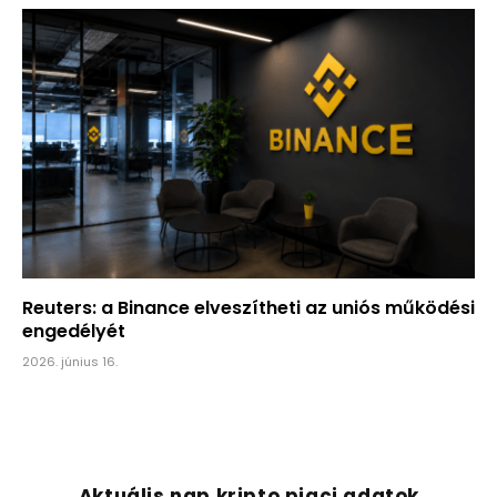
Reuters: a Binance elveszítheti az uniós működési
engedélyét
2026. június 16.
Aktuális nap kripto piaci adatok