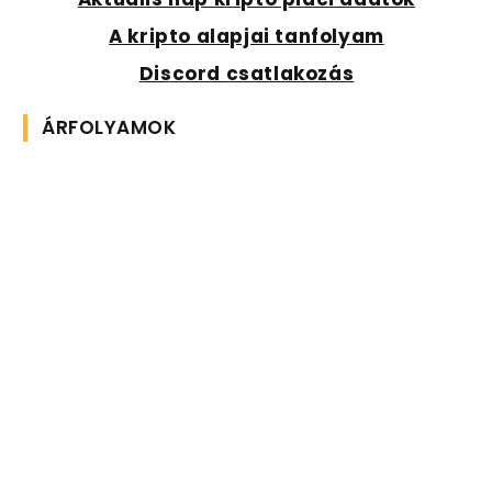
A kripto alapjai tanfolyam
Discord csatlakozás
ÁRFOLYAMOK