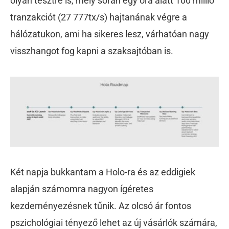
olyan tesztre is, mely során egy óra alatt 100 millió
tranzakciót (27 777tx/s) hajtanának végre a
hálózatukon, ami ha sikeres lesz, várhatóan nagy
visszhangot fog kapni a szaksajtóban is.
Két napja bukkantam a Holo-ra és az eddigiek
alapján számomra nagyon ígéretes
kezdeményezésnek tűnik. Az olcsó ár fontos
pszichológiai tényező lehet az új vásárlók számára,