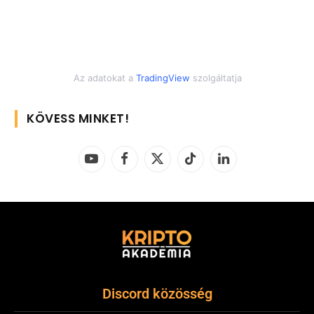
Az adatokat a
TradingView
szolgáltatja
KÖVESS MINKET!
YouTube
Facebook
X
TikTok
LinkedIn
(Twitter)
Discord közösség