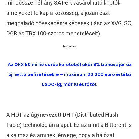
mindössze néhány SAT-ért vásárolható kriptók
amelyeket felkap a közösség, a józan észt
meghaladó növekedésre képesek (lásd az XVG, SC,
DGB és TRX 100-szoros meneteléseit).
Hirdetés
Az OKX 50 millió eurós keretéből akár 8% bónusz jár az
új nettó befizetésekre – maximum 20 000 euró értékű
USDC-ig, már 10 eurótól.
A HOT az úgynevezett DHT (Distributed Hash
Table) technológián alapul. Ez az amit a Bittorent is
alkalmaz és aminek lényege, hogy a hálózat