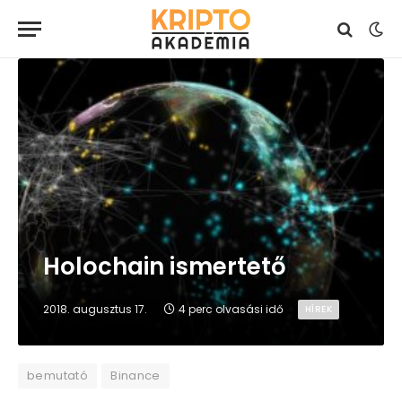
Holochain ismertető
2018. augusztus 17.
4 perc olvasási idő
HÍREK
bemutató
Binance