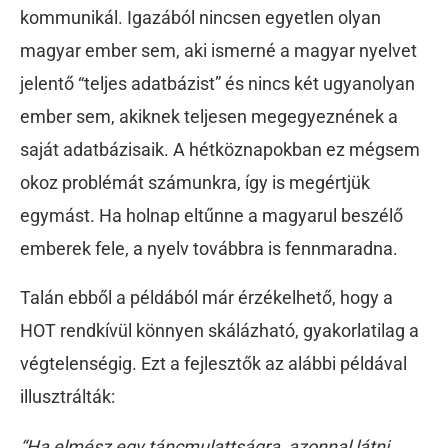
kommunikál. Igazából nincsen egyetlen olyan
magyar ember sem, aki ismerné a magyar nyelvet
jelentő “teljes adatbázist” és nincs két ugyanolyan
ember sem, akiknek teljesen megegyeznének a
saját adatbázisaik. A hétköznapokban ez mégsem
okoz problémát számunkra, így is megértjük
egymást. Ha holnap eltűnne a magyarul beszélő
emberek fele, a nyelv továbbra is fennmaradna.
Talán ebből a példából már érzékelhető, hogy a
HOT rendkívül könnyen skálázható, gyakorlatilag a
végtelenségig. Ezt a fejlesztők az alábbi példával
illusztrálták:
“Ha elmész egy táncmulattságra, azonnal látni