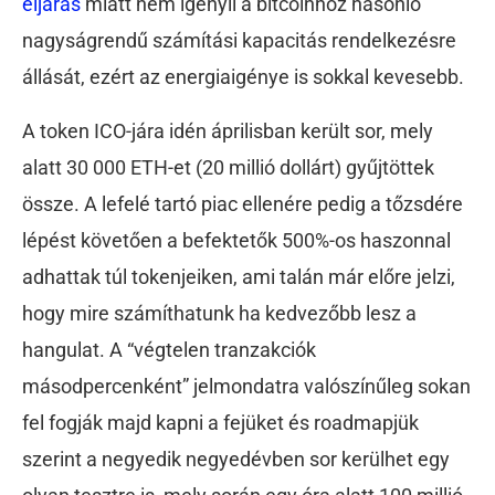
eljárás
miatt nem igényli a bitcoinhoz hasonló
nagyságrendű számítási kapacitás rendelkezésre
állását, ezért az energiaigénye is sokkal kevesebb.
A token ICO-jára idén áprilisban került sor, mely
alatt 30 000 ETH-et (20 millió dollárt) gyűjtöttek
össze. A lefelé tartó piac ellenére pedig a tőzsdére
lépést követően a befektetők 500%-os haszonnal
adhattak túl tokenjeiken, ami talán már előre jelzi,
hogy mire számíthatunk ha kedvezőbb lesz a
hangulat. A “végtelen tranzakciók
másodpercenként” jelmondatra valószínűleg sokan
fel fogják majd kapni a fejüket és roadmapjük
szerint a negyedik negyedévben sor kerülhet egy