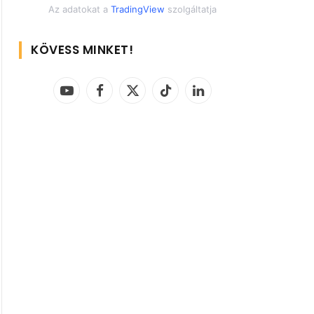
Az adatokat a
TradingView
szolgáltatja
KÖVESS MINKET!
YouTube
Facebook
X
TikTok
LinkedIn
(Twitter)