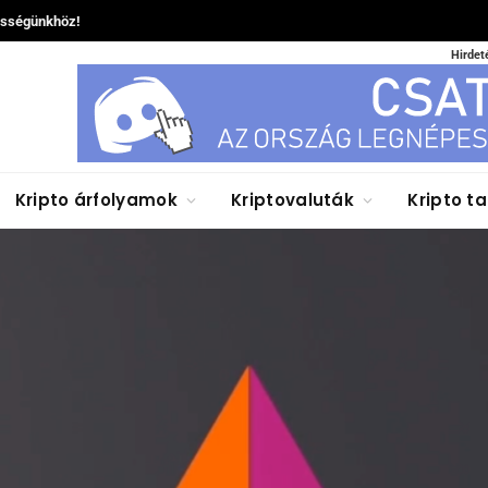
össégünkhöz!
Hirdet
Kripto árfolyamok
Kriptovaluták
Kripto t