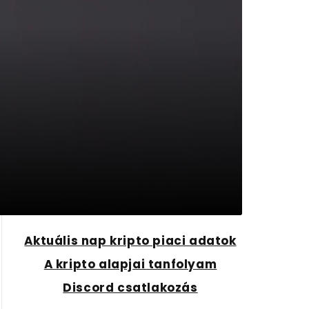
Aktuális nap kripto piaci adatok
A kripto alapjai tanfolyam
Discord csatlakozás