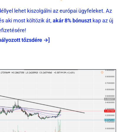
llyel lehet kiszolgálni az európai ügyfeleket. Az
 aki most költözik át,
akár 8% bónuszt
kap az új
efizetésére!
bályozott tőzsdére →]