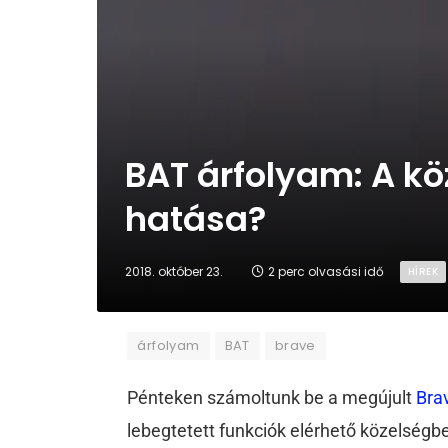
BAT árfolyam: A kö
hatása?
2018. október 23.
2 perc olvasási idő
HÍREK
árfolyam
BAT
brave
Pénteken számoltunk be a megújult
Bra
lebegtetett funkciók elérhető közelségb