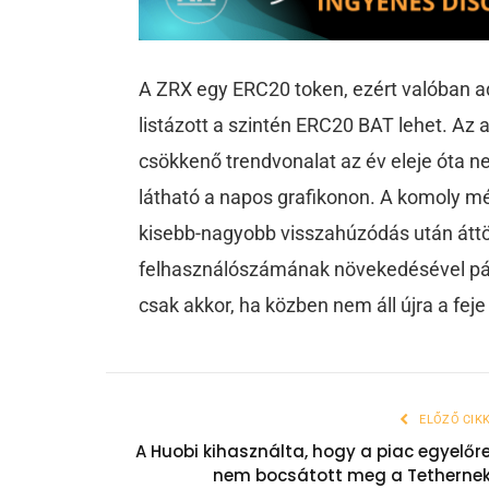
A ZRX egy ERC20 token, ezért valóban ad
listázott a szintén ERC20 BAT lehet. Az 
csökkenő trendvonalat az év eleje óta ne
látható a napos grafikonon. A komoly m
kisebb-nagyobb visszahúzódás után áttöri
felhasználószámának növekedésével pá
csak akkor, ha közben nem áll újra a feje
ELŐZŐ CIK
A Huobi kihasználta, hogy a piac egyelőr
nem bocsátott meg a Tetherne