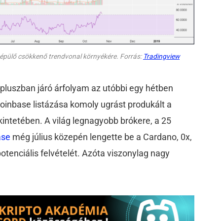
 épülő csökkenő trendvonal környékére. Forrás:
Tradingview
 pluszban járó árfolyam az utóbbi egy hétben
oinbase listázása komoly ugrást produkált a
kintetében. A világ legnagyobb brókere, a 25
ase
még július közepén lengette be a Cardano, 0x,
potenciális felvételét. Azóta viszonylag nagy