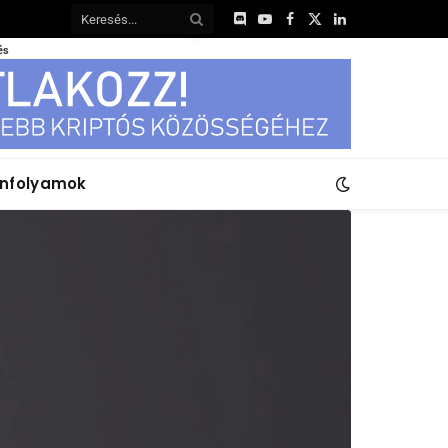
Discord
YouTube
Facebook
X
LinkedIn
(Twitter)
és
anfolyamok