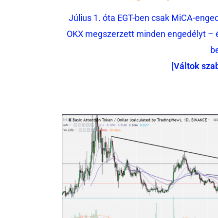
Július 1. óta EGT-ben csak MiCA-engedé
OKX megszerzett minden engedélyt – és
b
[
Váltok sza