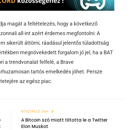
ja magát a feltételezés, hogy a következő
azonnali all-int azért érdemes megfontolni: A
m sikerült áttörni, ráadásul jelentős túladottság
értékben megnövekedett forgalom jó jel, ha a BAT
 a trendvonalat felfelé, a Brave
rhuzamosan tartós emelkedés jöhet. Persze
 tetejére az egész piac.
K
KÖVETKEZŐ CIKK
e
A Bitcoin szó miatt tiltotta le a Twitter
k
Elon Muskot