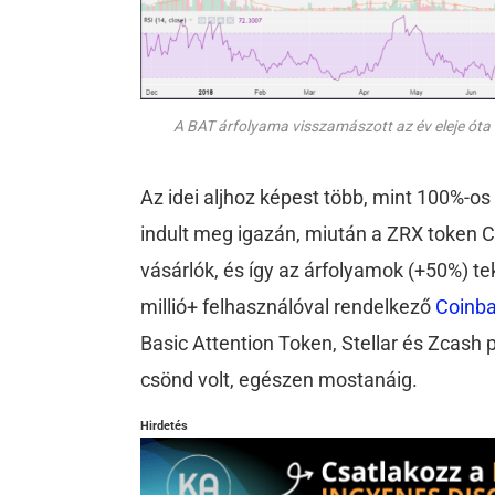
A BAT árfolyama visszamászott az év eleje óta
Az idei aljhoz képest több, mint 100%-os
indult meg igazán, miután a ZRX token C
vásárlók, és így az árfolyamok (+50%) te
millió+ felhasználóval rendelkező
Coinb
Basic Attention Token, Stellar és Zcash 
csönd volt, egészen mostanáig.
Hirdetés