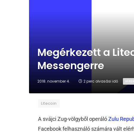
Megérkezett a Lite
Messengerre
2018. november 4.
2 perc olvasási idő
HÍRE
Litecoin
A svájci Zug-völgyből operáló
Zulu Repub
Facebook felhasználó számára vált elér