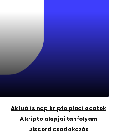
Aktuális nap kripto piaci adatok
A kripto alapjai tanfolyam
Discord csatlakozás