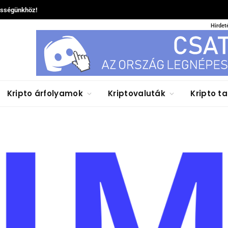
össégünkhöz!
Hirdet
Kripto árfolyamok
Kriptovaluták
Kripto t