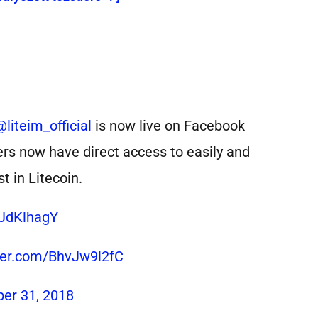
@liteim_official
is now live on Facebook
rs now have direct access to easily and
t in Litecoin.
XJdKlhagY
tter.com/BhvJw9l2fC
er 31, 2018