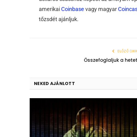
amerikai
Coinbase
vagy magyar
Coinca
tőzsdét ajánljuk.
ELŐZŐ CIK
Összefoglaljuk a hete
NEKED AJÁNLOTT