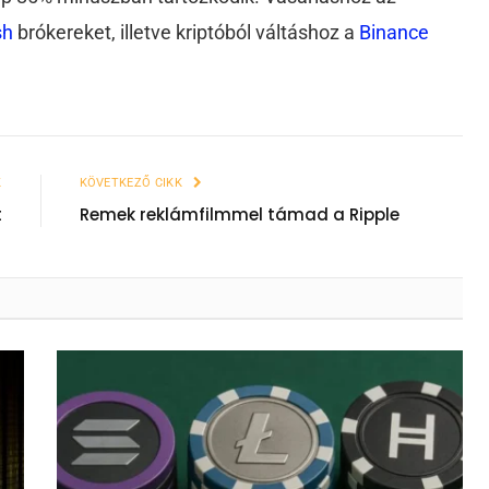
sh
brókereket, illetve kriptóból váltáshoz a
Binance
K
KÖVETKEZŐ CIKK
t
Remek reklámfilmmel támad a Ripple