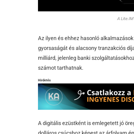
A Lite.IM
Az ilyen és ehhez hasonló alkalmazások 
gyorsaságát és alacsony tranzakciós díja
milliárd, jelenleg banki szolgáltatásokh
számot tarthatnak.
Hirdetés
A digitális ezüstként is emlegetett jó ör
dolláros csúcshoz képest az árfolyam é