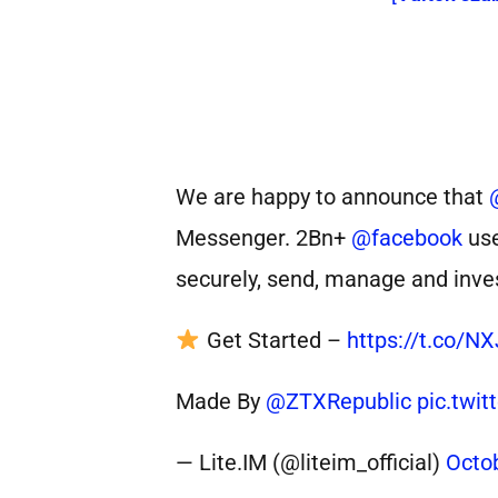
We are happy to announce that
Messenger. 2Bn+
@facebook
use
securely, send, manage and inves
Get Started –
https://t.co/N
Made By
@ZTXRepublic
pic.twi
— Lite.IM (@liteim_official)
Octob