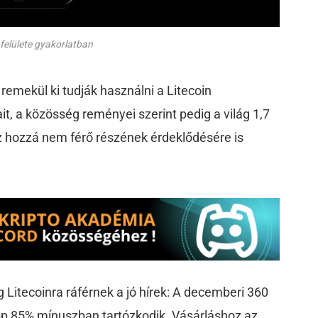
 felülete gyakorlatban
remekül ki tudják használni a Litecoin
it, a közösség reményei szerint pedig a világ 1,7
oz hozzá nem férő részének érdeklődésére is
eg Litecoinra ráférnek a jó hírek: A decemberi 360
pp 85% mínuszban tartózkodik. Vásárláshoz az