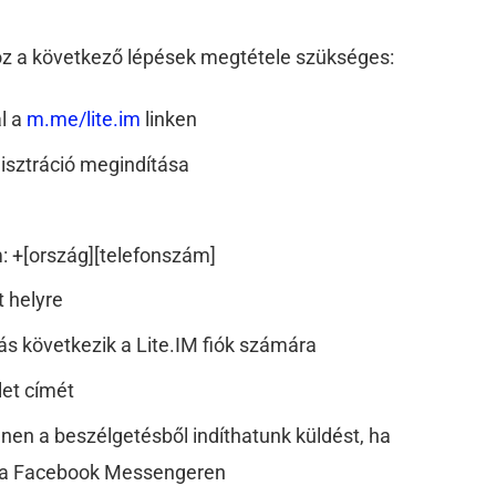
hoz a következő lépések megtétele szükséges:
al a
m.me/lite.im
linken
gisztráció megindítása
 +[ország][telefonszám]
 helyre
tás következik a Lite.IM fiók számára
let címét
nnen a beszélgetésből indíthatunk küldést, ha
a a Facebook Messengeren