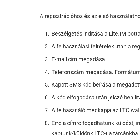
A regisztrációhoz és az első használat
Beszélgetés indítása a Lite.IM bott
A felhasználási feltételek után a re
E-mail cím megadása
Telefonszám megadása. Formátum:
Kapott SMS kód beírása a megadott
A kód elfogadása után jelszó beállí
A felhasználó megkapja az LTC wal
Erre a címre fogadhatunk küldést, i
kaptunk/küldönk LTC-t a tárcánkb