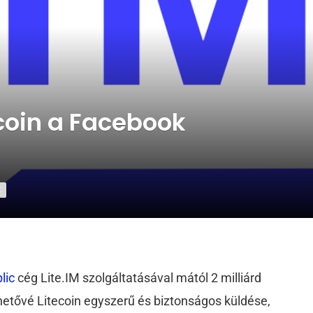
coin a Facebook
K
lic
cég Lite.IM szolgáltatásával mától 2 milliárd
hetővé Litecoin egyszerű és biztonságos küldése,