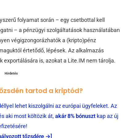
szerű folyamat során – egy csetbottal kell
gatni – a pénzügyi szolgáltatások használatában
nyen végigzongorázhatók a (kripto)pénz
aguktól értetődő, lépések. Az alkalmazás
k exportálására is, azokat a Lite.IM nem tárolja.
Hirdetés
tőzsdén tartod a kriptód?
llyel lehet kiszolgálni az európai ügyfeleket. Az
 aki most költözik át,
akár 8% bónuszt
kap az új
efizetésére!
bályozott tőzsdére →]