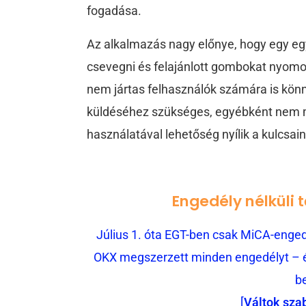
fogadása.
Az alkalmazás nagy előnye, hogy egy egy
csevegni és felajánlott gombokat nyomo
nem jártas felhasználók számára is kön
küldéséhez szükséges, egyébként nem m
használatával lehetőség nyílik a kulcsain
Engedély nélküli 
Július 1. óta EGT-ben csak MiCA-engedé
OKX megszerzett minden engedélyt – és
b
[
Váltok sza