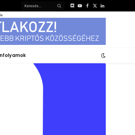
Discord
YouTube
Facebook
X
LinkedIn
(Twitter)
és
anfolyamok