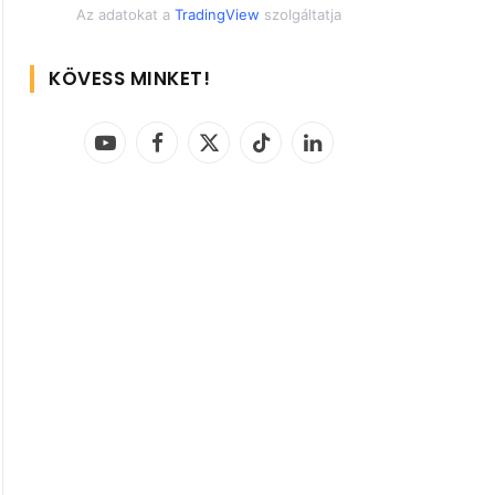
Az adatokat a
TradingView
szolgáltatja
KÖVESS MINKET!
YouTube
Facebook
X
TikTok
LinkedIn
(Twitter)