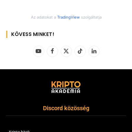
Az adatokat a
TradingView
szolgáltatja
KÖVESS MINKET!
YouTube
Facebook
X
TikTok
LinkedIn
(Twitter)
Discord közösség
Kripto hírek