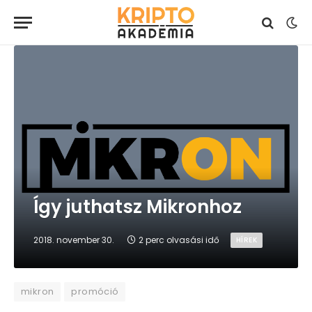
Így juthatsz Mikronhoz
2018. november 30.
2 perc olvasási idő
HÍREK
mikron
promóció