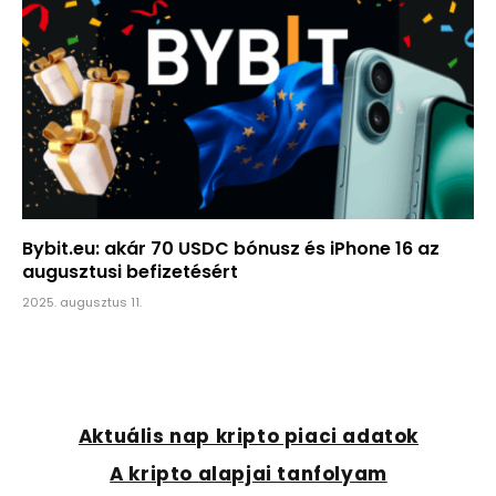
Bybit.eu: akár 70 USDC bónusz és iPhone 16 az
augusztusi befizetésért
2025. augusztus 11.
Aktuális nap kripto piaci adatok
A kripto alapjai tanfolyam