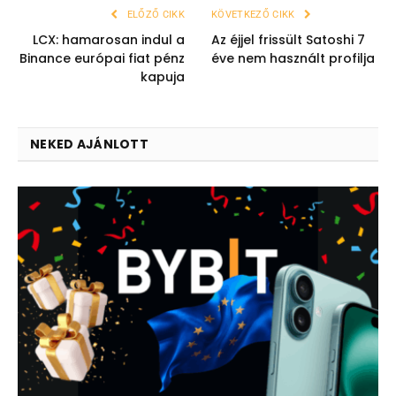
ELŐZŐ CIKK
KÖVETKEZŐ CIKK
LCX: hamarosan indul a
Az éjjel frissült Satoshi 7
Binance európai fiat pénz
éve nem használt profilja
kapuja
NEKED AJÁNLOTT