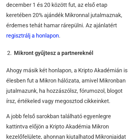
december 1 és 20 között fut, az első etap
keretében 20% ajándék Mikronnal jutalmaznak,
érdemes tehát hamar rárepülni. Az ajánlatért
regisztrálj a honlapon
.
Mikront gyűjtesz a partnereknél
Ahogy másik két honlapon, a Kripto Akadémián is
élesben fut a Mikron hálózata, amivel Mikronban
jutalmazunk, ha hozzászólsz, fórumozol, blogot
írsz, értékeled vagy megosztod cikkeinket.
A jobb felső sarokban található egyenlegre
kattintva előjön a Kripto Akadémia Mikron
kezelőfelülete, ahonnan kiutalhatod Mikronjaidat