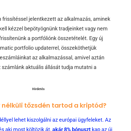
n frissítéssel jelentkezett az alkalmazás, aminek
kell kézzel bepötyögnünk tradjeinket vagy nem
rissítenünk a portfóliónk összetételét. Egy új
tomatic portfolio updaterrel, összeköthetjük
eszámláinkat az alkalmazással, amivel aztán
számlánk aktuális állását tudja mutatni a
Hirdetés
nélküli tőzsdén tartod a kriptód?
llyel lehet kiszolgálni az európai ügyfeleket. Az
 aki most költözik át,
akár 8% bónuszt
kap az új