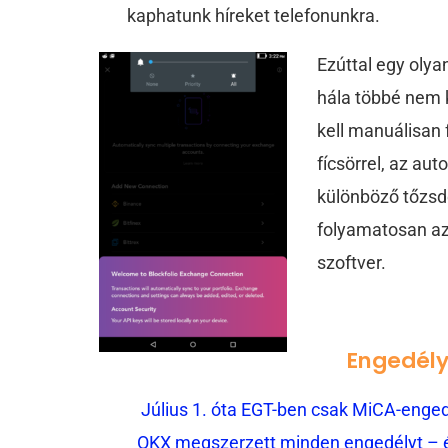
kaphatunk híreket telefonunkra.
Ezúttal egy olya
hála többé nem 
kell manuálisan f
fícsörrel, az au
különböző tőzsd
folyamatosan az 
szoftver.
Engedély 
Július 1. óta EGT-ben csak MiCA-engedé
OKX megszerzett minden engedélyt – és