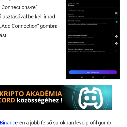
e Connections-re”
lasztásával be kell írnod
az „Add Connection” gombra
ást.
Binance
-en a jobb felső sarokban lévő profil gomb