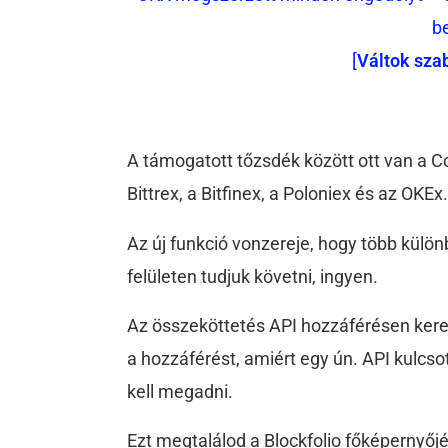
b
[
Váltok sza
A támogatott tőzsdék között ott van a C
Bittrex, a Bitfinex, a Poloniex és az OKEx
Az új funkció vonzereje, hogy több külö
felületen tudjuk követni, ingyen.
Az összeköttetés API hozzáférésen keres
a hozzáférést, amiért egy ún. API kulcso
kell megadni.
Ezt megtalálod a Blockfolio főképernyőj