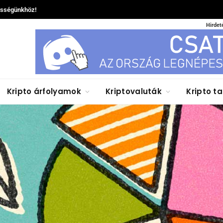
össégünkhöz!
Hirdet
Kripto árfolyamok
Kriptovaluták
Kripto t