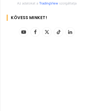
Az adatokat a
TradingView
szolgáltatja
KÖVESS MINKET!
YouTube
Facebook
X
TikTok
LinkedIn
(Twitter)