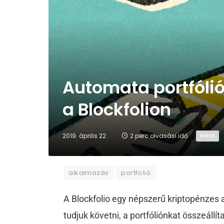
Automata portfólió
a Blockfolion
2019. április 22.
2 perc olvasási idő
HÍREK
alkalmazás
portfolió
A Blockfolio egy népszerű kriptopénzes
tudjuk követni, a portfóliónkat összeállí