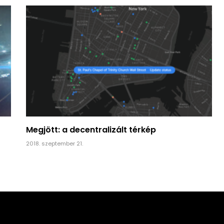
Megjött: a decentralizált térkép
2018. szeptember 21.