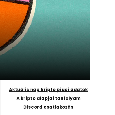
Aktuális nap kripto piaci adatok
A kripto alapjai tanfolyam
Discord csatlakozás