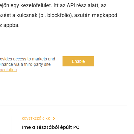
ejön egy kezelőfelület. Itt az API rész alatt, az
zést a kulcsnak (pl. blockfolio), azután megkapod
az appba.
K
KÖVETKEZŐ CIKK
a
Íme a tésztából épült PC
C