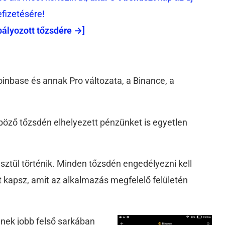
efizetésére!
bályozott tőzsdére →]
oinbase és annak Pro változata, a Binance, a
.
nböző tőzsdén elhelyezett pénzünket is egyetlen
ztül történik. Minden tőzsdén engedélyezni kell
t kapsz, amit az alkalmazás megfelelő felületén
ének jobb felső sarkában