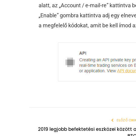
alatt, az „Account / e-mail-re” kattintva b
„Enable” gombra kattintva adj egy elneve
a megfelelő kódokat, amit be kell írnod 
ELŐZŐ CIK
2019 legjobb befektetési eszközei között 
BT