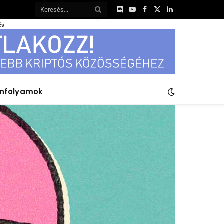
Discord
YouTube
Facebook
X
LinkedIn
(Twitter)
és
anfolyamok