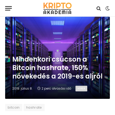
Mindenkori csúcson a
Bitcoin hashrate, 150%
növekedés a 2019-es aljról
2019. július 8.
2 perc olvasási idő
HÍREK
bitcoin
hashrate