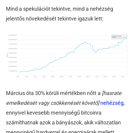
Mind a spekulációt tekintve, mind a nehézség
jelentős növekedését tekintve igazuk lett:
Március óta 30% körüli mértékben nőtt a
[hasrate
emelkedését vagy csökkenését követő]
nehézség
,
ennyivel kevesebb mennyiségű bitcoinra
számíthatnak azok a bányászok, akik változatlan
mennyiségű hardverrel és energiaárak mellett