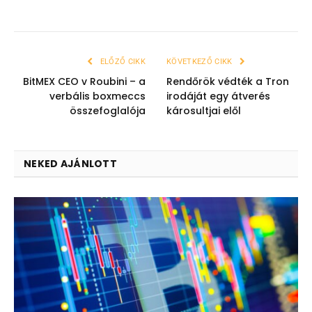
ELŐZŐ CIKK
KÖVETKEZŐ CIKK
BitMEX CEO v Roubini – a
Rendőrök védték a Tron
verbális boxmeccs
irodáját egy átverés
összefoglalója
károsultjai elől
NEKED AJÁNLOTT