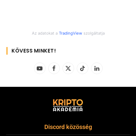
Az adatokat a
TradingView
szolgáltatja
KÖVESS MINKET!
YouTube
Facebook
X
TikTok
LinkedIn
(Twitter)
Discord közösség