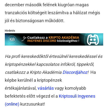
december második felének kiugróan magas
tranzakciós költségeit leszámítva a hálózat mégis
jól és biztonságosan működött.
Hirdetés
Ha profi kereskedőktől értesülnél kereskedéssel és
kriptopénzekkel kapcsolatos infókról, tippekről,
csatlakozz a Kripto Akadémia
Discordjához
!
Ha
képbe kerülnél a kriptopénzek
értékajánlatával,
vásárlás
vagy komolyabb
befektetés előtt végezd el a
Kriptosuli Ingyenes
(online)
kurzusunkat!