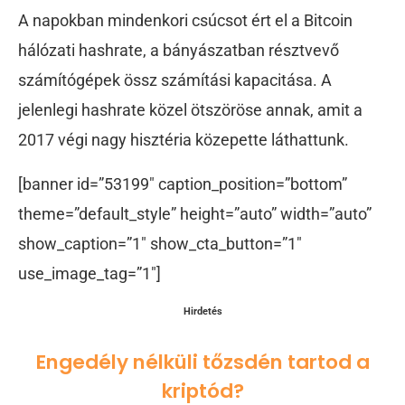
A napokban mindenkori csúcsot ért el a Bitcoin
hálózati hashrate, a bányászatban résztvevő
számítógépek össz számítási kapacitása. A
jelenlegi hashrate közel ötszöröse annak, amit a
2017 végi nagy hisztéria közepette láthattunk.
[banner id=”53199″ caption_position=”bottom”
theme=”default_style” height=”auto” width=”auto”
show_caption=”1″ show_cta_button=”1″
use_image_tag=”1″]
Hirdetés
Engedély nélküli tőzsdén tartod a
kriptód?