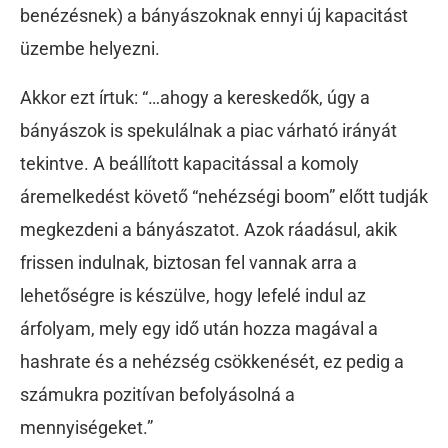
benézésnek) a bányászoknak ennyi új kapacitást
üzembe helyezni.
Akkor ezt írtuk: “…ahogy a kereskedők, úgy a
bányászok is spekulálnak a piac várható irányát
tekintve. A beállított kapacitással a komoly
áremelkedést követő “nehézségi boom” előtt tudják
megkezdeni a bányászatot. Azok ráadásul, akik
frissen indulnak, biztosan fel vannak arra a
lehetőségre is készülve, hogy lefelé indul az
árfolyam, mely egy idő után hozza magával a
hashrate és a nehézség csökkenését, ez pedig a
számukra pozitívan befolyásolná a
mennyiségeket.”