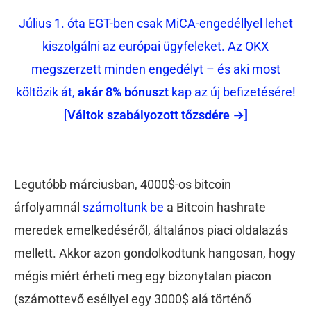
Július 1. óta EGT-ben csak MiCA-engedéllyel lehet
kiszolgálni az európai ügyfeleket. Az OKX
megszerzett minden engedélyt – és aki most
költözik át,
akár 8% bónuszt
kap az új befizetésére!
[
Váltok szabályozott tőzsdére →]
Legutóbb márciusban, 4000$-os bitcoin
árfolyamnál
számoltunk be
a Bitcoin hashrate
meredek emelkedéséről, általános piaci oldalazás
mellett. Akkor azon gondolkodtunk hangosan, hogy
mégis miért érheti meg egy bizonytalan piacon
(számottevő eséllyel egy 3000$ alá történő