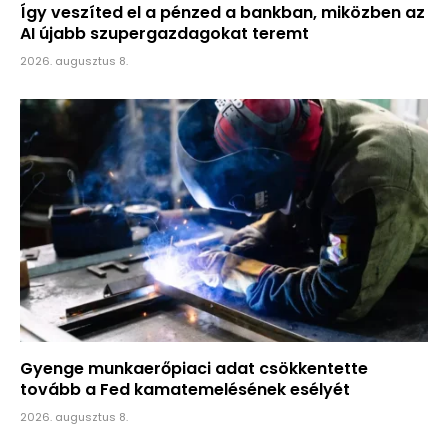
Így veszíted el a pénzed a bankban, miközben az
AI újabb szupergazdagokat teremt
2026. augusztus 8.
Gyenge munkaerőpiaci adat csökkentette
tovább a Fed kamatemelésének esélyét
2026. augusztus 8.