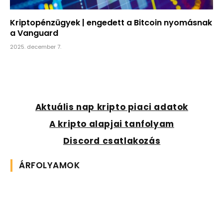
Kriptopénzügyek | engedett a Bitcoin nyomásnak
a Vanguard
2025. december 7.
Aktuális nap kripto piaci adatok
A kripto alapjai tanfolyam
Discord csatlakozás
ÁRFOLYAMOK