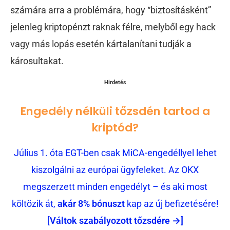
számára arra a problémára, hogy “biztosításként”
jelenleg kriptopénzt raknak félre, melyből egy hack
vagy más lopás esetén kártalanítani tudják a
károsultakat.
Hirdetés
Engedély nélküli tőzsdén tartod a
kriptód?
Július 1. óta EGT-ben csak MiCA-engedéllyel lehet
kiszolgálni az európai ügyfeleket. Az OKX
megszerzett minden engedélyt – és aki most
költözik át,
akár 8% bónuszt
kap az új befizetésére!
[
Váltok szabályozott tőzsdére →]