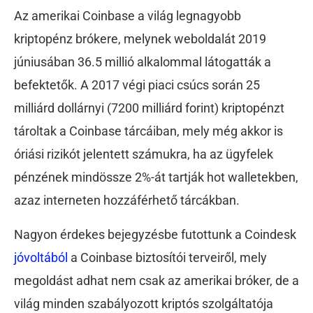
Az amerikai Coinbase a világ legnagyobb
kriptopénz brókere, melynek weboldalát 2019
júniusában 36.5 millió alkalommal látogatták a
befektetők. A 2017 végi piaci csúcs során 25
milliárd dollárnyi (7200 milliárd forint) kriptopénzt
tároltak a Coinbase tárcáiban, mely még akkor is
óriási rizikót jelentett számukra, ha az ügyfelek
pénzének mindössze 2%-át tartják hot walletekben,
azaz interneten hozzáférhető tárcákban.
Nagyon érdekes bejegyzésbe futottunk a Coindesk
jóvoltából
a Coinbase biztosítói terveiről, mely
megoldást adhat nem csak az amerikai bróker, de a
világ minden szabályozott kriptós szolgáltatója