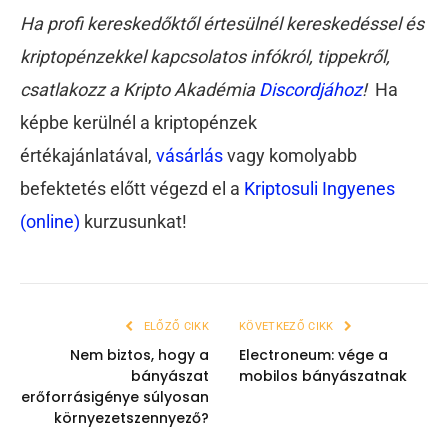
Ha profi kereskedőktől értesülnél kereskedéssel és
kriptopénzekkel kapcsolatos infókról, tippekről,
csatlakozz a Kripto Akadémia
Discordjához
!
Ha
képbe kerülnél a kriptopénzek
értékajánlatával,
vásárlás
vagy komolyabb
befektetés előtt végezd el a
Kriptosuli Ingyenes
(online)
kurzusunkat!
ELŐZŐ CIKK
KÖVETKEZŐ CIKK
Nem biztos, hogy a
Electroneum: vége a
bányászat
mobilos bányászatnak
erőforrásigénye súlyosan
környezetszennyező?