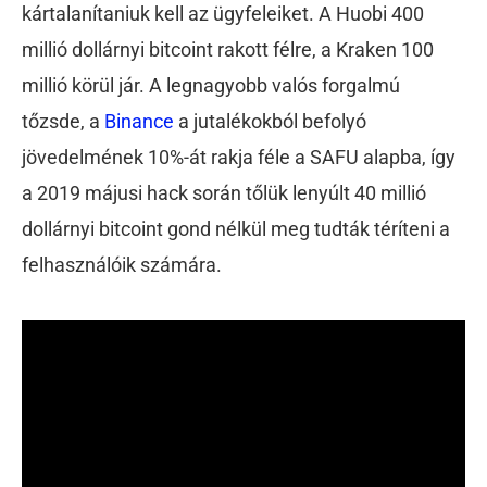
kártalanítaniuk kell az ügyfeleiket. A Huobi 400
millió dollárnyi bitcoint rakott félre, a Kraken 100
millió körül jár. A legnagyobb valós forgalmú
tőzsde, a
Binance
a jutalékokból befolyó
jövedelmének 10%-át rakja féle a SAFU alapba, így
a 2019 májusi hack során tőlük lenyúlt 40 millió
dollárnyi bitcoint gond nélkül meg tudták téríteni a
felhasználóik számára.