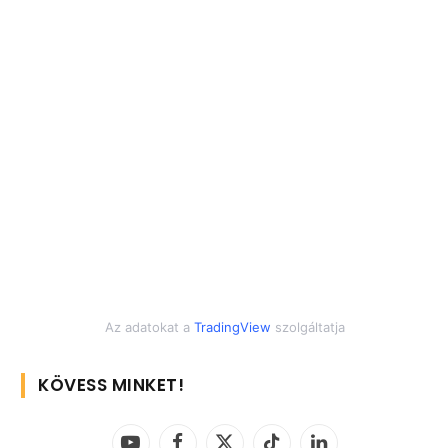
Az adatokat a
TradingView
szolgáltatja
KÖVESS MINKET!