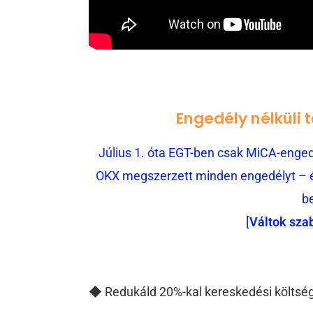
Engedély nélküli 
Július 1. óta EGT-ben csak MiCA-engedé
OKX megszerzett minden engedélyt – és
b
[
Váltok sza
◆ Redukáld 20%-kal kereskedési költsé