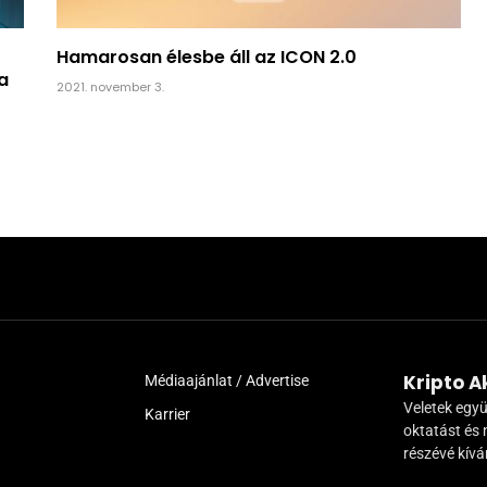
Hamarosan élesbe áll az ICON 2.0
a
2021. november 3.
Kripto 
Médiaajánlat / Advertise
Veletek együ
Karrier
oktatást és 
részévé kív