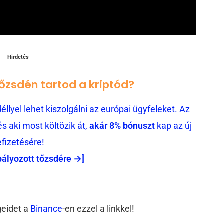
Hirdetés
tőzsdén tartod a kriptód?
llyel lehet kiszolgálni az európai ügyfeleket. Az
 aki most költözik át,
akár 8% bónuszt
kap az új
efizetésére!
bályozott tőzsdére →]
geidet a
Binance
-en ezzel a linkkel!