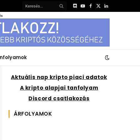
Discord
YouTube
Facebook
X
LinkedIn
(Twitter)
és
anfolyamok
Aktuális nap kripto piaci adatok
A kripto alapjai tanfolyam
Discord csatlakozás
ÁRFOLYAMOK