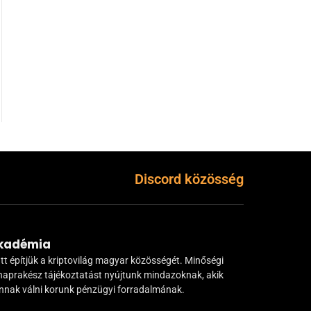
Discord közösség
Akadémia
tt építjük a kriptovilág magyar közösségét. Minőségi
naprakész tájékoztatást nyújtunk mindazoknak, akik
ánnak válni korunk pénzügyi forradalmának.