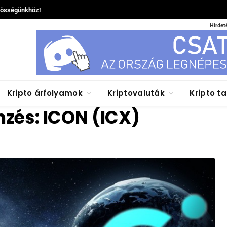
zösségünkhöz!
Hirdet
Kripto árfolyamok
Kriptovaluták
Kripto t
mzés: ICON (ICX)