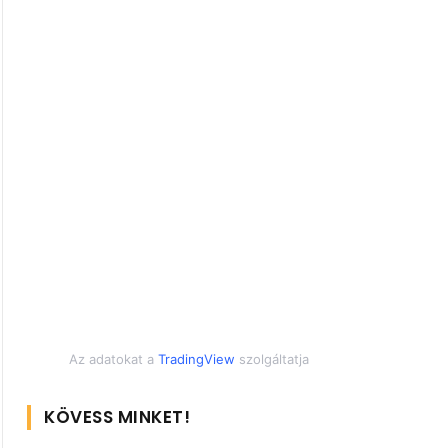
Az adatokat a
TradingView
szolgáltatja
KÖVESS MINKET!