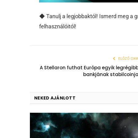
◆ Tanulj a legjobbaktól! Ismerd meg a 
felhasználóitól!
ELŐZŐ CIK
A Stellaron futhat Európa egyik legrégib
bankjának stabilcoinj
NEKED AJÁNLOTT