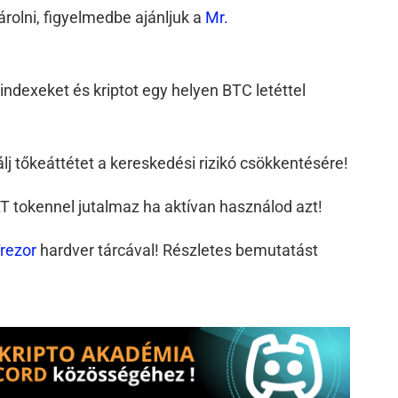
árolni, figyelmedbe ajánljuk a
Mr.
indexeket és kriptot egy helyen BTC letéttel
álj tőkeáttétet a kereskedési rizikó csökkentésére!
 tokennel jutalmaz ha aktívan használod azt!
rezor
hardver tárcával! Részletes bemutatást