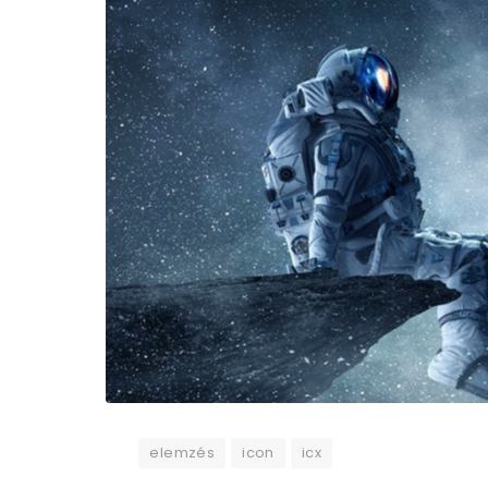
elemzés
icon
icx