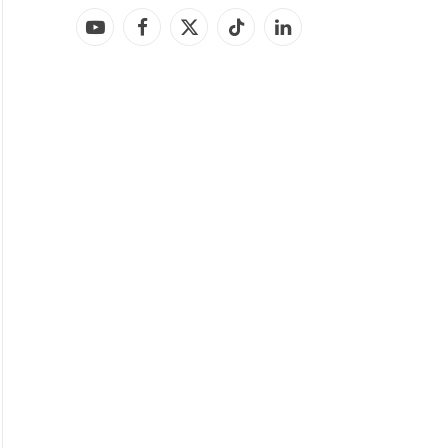
YouTube
Facebook
X
TikTok
LinkedIn
(Twitter)