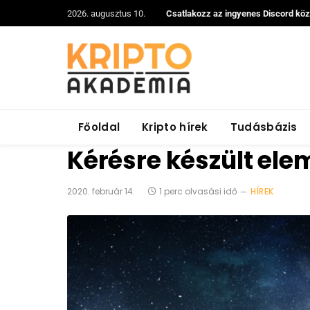
2026. augusztus 10.
Csatlakozz az ingyenes Discord kö
Főoldal
Kripto hírek
Tudásbázis
Kérésre készült ele
2020. február 14.
1 perc olvasási idő
HÍREK