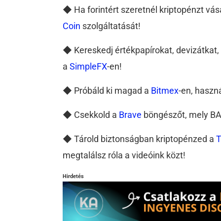
◆ Ha forintért szeretnél kriptopénzt vás
Coin
szolgáltatását!
◆ Kereskedj értékpapírokat, devizátkat, 
a
SimpleFX
-en!
◆ Próbáld ki magad a
Bitmex
-en, haszn
◆ Csekkold a
Brave
böngészőt, mely BAT
◆ Tárold biztonságban kriptopénzed a
T
megtalálsz róla a videóink közt!
Hirdetés