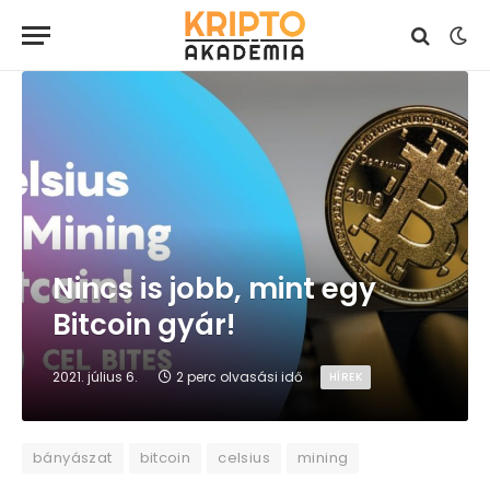
Nincs is jobb, mint egy
Bitcoin gyár!
2021. július 6.
2 perc olvasási idő
HÍREK
bányászat
bitcoin
celsius
mining