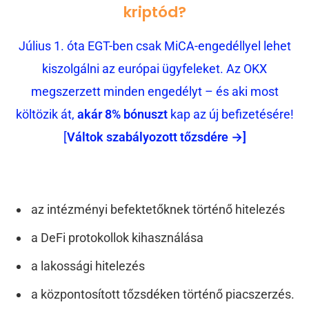
kriptód?
Július 1. óta EGT-ben csak MiCA-engedéllyel lehet
kiszolgálni az európai ügyfeleket. Az OKX
megszerzett minden engedélyt – és aki most
költözik át,
akár 8% bónuszt
kap az új befizetésére!
[
Váltok szabályozott tőzsdére →]
az intézményi befektetőknek történő hitelezés
a DeFi protokollok kihasználása
a lakossági hitelezés
a központosított tőzsdéken történő piacszerzés.