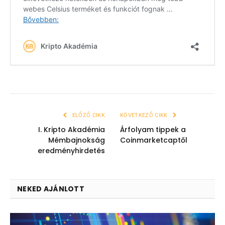
ELŐZŐ CIKK
KÖVETKEZŐ CIKK
I. Kripto Akadémia
Árfolyam tippek a
Mémbajnokság
Coinmarketcaptől
eredményhirdetés
NEKED AJÁNLOTT