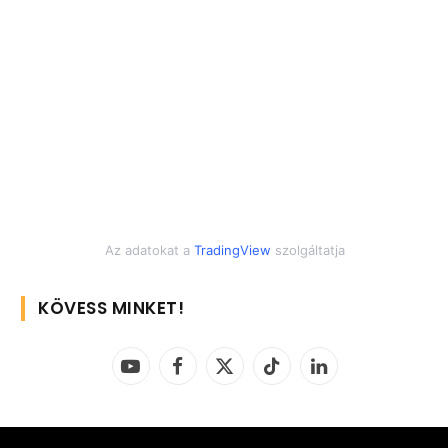
Az adatokat a
TradingView
szolgáltatja
KÖVESS MINKET!
YouTube
Facebook
X
TikTok
LinkedIn
(Twitter)