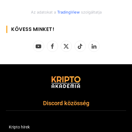
Az adatokat a
TradingView
szolgáltatja
KÖVESS MINKET!
YouTube
Facebook
X
TikTok
LinkedIn
(Twitter)
Discord közösség
Kripto hírek