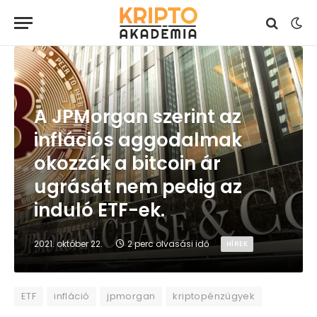
A JPMorgan szerint az
inflációs aggodalmak
okozzák a bitcoin ár
ugrását nem pedig az
induló ETF-ek.
2021. október 22.
2 perc olvasási idő
HÍREK
ETF
infláció
jpmorgan
kriptopénzügyek