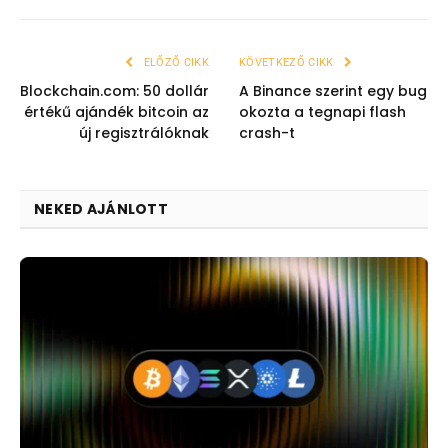
ELŐZŐ CIKK
KÖVETKEZŐ CIKK
Blockchain.com: 50 dollár
A Binance szerint egy bug
értékű ajándék bitcoin az
okozta a tegnapi flash
új regisztrálóknak
crash-t
NEKED AJÁNLOTT