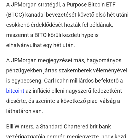
A JPMorgan stratégái, a Purpose Bitcoin ETF
(BTCC) kanadai bevezetését követő első hét utáni
csökkenő érdeklődését hozták fel példának,
miszerint a BITO körüli kezdeti hype is
elhalványulhat egy hét után.
A JPMorgan megjegyzései más, hagyományos
pénzügyekben jártas szakemberek véleményével
is egybecseng. Carl Icahn milliárdos befektető a
bitcoint
az infláció elleni nagyszerű fedezetként
dicsérte, és szerinte a következő piaci válság a
láthatáron van.
Bill Winters, a Standard Chartered brit bank
vezérigazgatója nemrég megjegyezte, hogy kezd