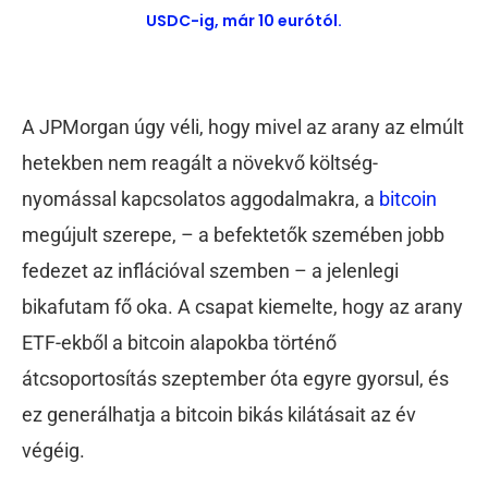
USDC-ig, már 10 eurótól.
A JPMorgan úgy véli, hogy mivel az arany az elmúlt
hetekben nem reagált a növekvő költség-
nyomással kapcsolatos aggodalmakra, a
bitcoin
megújult szerepe, – a befektetők szemében jobb
fedezet az inflációval szemben – a jelenlegi
bikafutam fő oka. A csapat kiemelte, hogy az arany
ETF-ekből a bitcoin alapokba történő
átcsoportosítás szeptember óta egyre gyorsul, és
ez generálhatja a bitcoin bikás kilátásait az év
végéig.