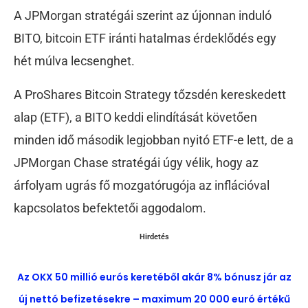
A JPMorgan stratégái szerint az újonnan induló
BITO, bitcoin ETF iránti hatalmas érdeklődés egy
hét múlva lecsenghet.
A ProShares Bitcoin Strategy tőzsdén kereskedett
alap (ETF), a BITO keddi elindítását követően
minden idő második legjobban nyitó ETF-e lett, de a
JPMorgan Chase stratégái úgy vélik, hogy az
árfolyam ugrás fő mozgatórugója az inflációval
kapcsolatos befektetői aggodalom.
Hirdetés
Az OKX 50 millió eurós keretéből akár 8% bónusz jár az
új nettó befizetésekre – maximum 20 000 euró értékű