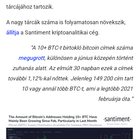
tárcájához tartozik.
A nagy tárcák száma is folyamatosan növekszik,
állítja
a Santiment kriptoanalitikai cég.
“A 10+ BTC-t birtokló bitcoin címek száma
megugrott
, különösen a június közepén történt
zuhanás alatt. Az elmúlt 30 napban ezek a címek
további 1,12%-kal nőttek. Jelenleg 149 200 cím tart
10 vagy annál több BTC-t, ami a legtöbb 2021
februárja óta.”