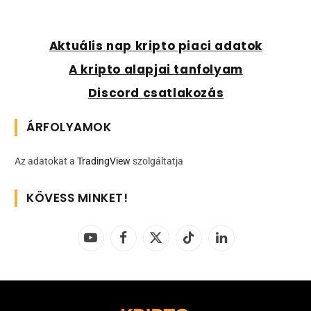
Aktuális nap kripto piaci adatok
A kripto alapjai tanfolyam
Discord csatlakozás
ÁRFOLYAMOK
Az adatokat a
TradingView
szolgáltatja
KÖVESS MINKET!
YouTube
Facebook
X
TikTok
LinkedIn
(Twitter)