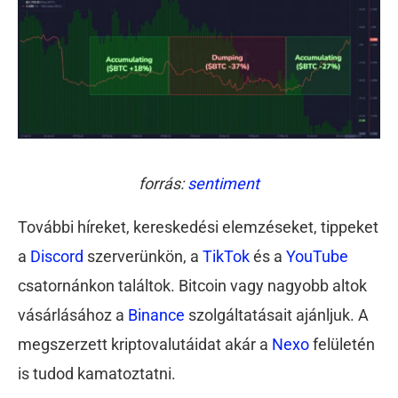
forrás:
sentiment
További híreket, kereskedési elemzéseket, tippeket
a
Discord
szerverünkön, a
TikTok
és a
YouTube
csatornánkon találtok. Bitcoin vagy nagyobb altok
vásárlásához a
Binance
szolgáltatásait ajánljuk. A
megszerzett kriptovalutáidat akár a
Nexo
felületén
is tudod kamatoztatni.