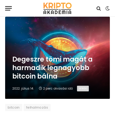
Degeszre tömi magát a
harmadik legnagyobb
bitcoin bálna
2022. július 14.
2 perc olvasási idő
HÍREK
bitcoin
felhalmozás