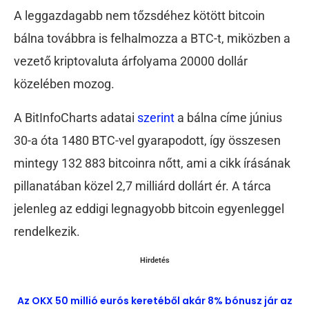
A leggazdagabb nem tőzsdéhez kötött bitcoin
bálna továbbra is felhalmozza a BTC-t, miközben a
vezető kriptovaluta árfolyama 20000 dollár
közelében mozog.
A BitInfoCharts adatai
szerint
a bálna címe június
30-a óta 1480 BTC-vel gyarapodott, így összesen
mintegy 132 883 bitcoinra nőtt, ami a cikk írásának
pillanatában közel 2,7 milliárd dollárt ér. A tárca
jelenleg az eddigi legnagyobb bitcoin egyenleggel
rendelkezik.
Hirdetés
Az OKX 50 millió eurós keretéből akár 8% bónusz jár az