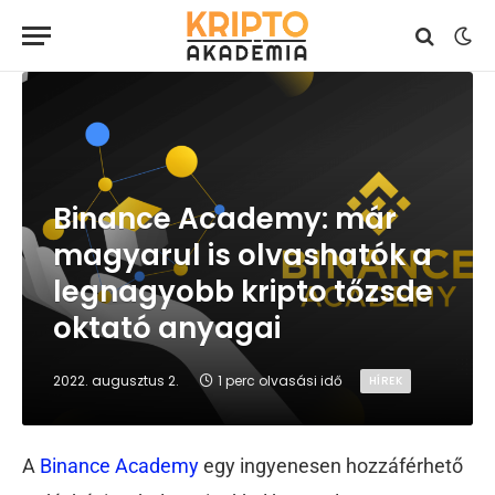
Binance Academy: már
magyarul is olvashatók a
legnagyobb kripto tőzsde
oktató anyagai
2022. augusztus 2.
1 perc olvasási idő
HÍREK
A
Binance Academy
egy ingyenesen hozzáférhető