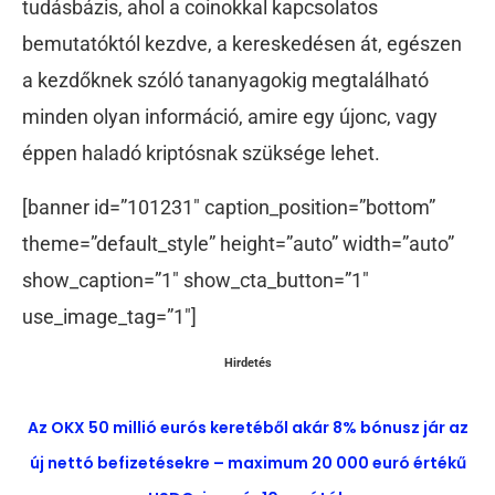
tudásbázis, ahol a coinokkal kapcsolatos
bemutatóktól kezdve, a kereskedésen át, egészen
a kezdőknek szóló tananyagokig megtalálható
minden olyan információ, amire egy újonc, vagy
éppen haladó kriptósnak szüksége lehet.
[banner id=”101231″ caption_position=”bottom”
theme=”default_style” height=”auto” width=”auto”
show_caption=”1″ show_cta_button=”1″
use_image_tag=”1″]
Hirdetés
Az OKX 50 millió eurós keretéből akár 8% bónusz jár az
új nettó befizetésekre – maximum 20 000 euró értékű