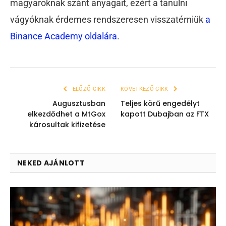
magyaroknak szánt anyagait, ezért a tanulni
vágyóknak érdemes rendszeresen visszatérniük
a
Binance Academy oldalára
.
ELŐZŐ CIKK
KÖVETKEZŐ CIKK
Augusztusban
Teljes körű engedélyt
elkezdődhet a MtGox
kapott Dubajban az FTX
károsultak kifizetése
NEKED AJÁNLOTT