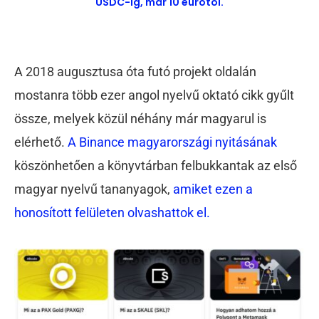
USDC-ig, már 10 eurótól.
A 2018 augusztusa óta futó projekt oldalán
mostanra több ezer angol nyelvű oktató cikk gyűlt
össze, melyek közül néhány már magyarul is
elérhető.
A Binance magyarországi nyitásának
köszönhetően a könyvtárban felbukkantak az első
magyar nyelvű tananyagok,
amiket ezen a
honosított felületen olvashattok el.