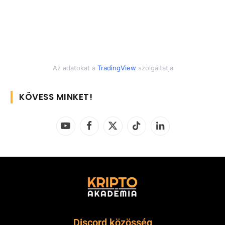
Az adatokat a
TradingView
szolgáltatja
KÖVESS MINKET!
YouTube
Facebook
X
TikTok
LinkedIn
(Twitter)
Discord közösség