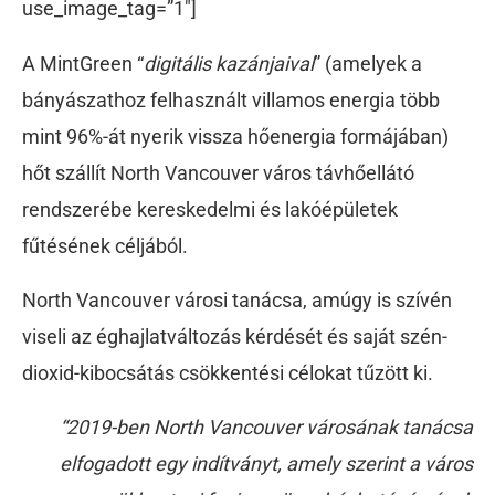
use_image_tag=”1″]
A MintGreen “
digitális kazánjaival
” (amelyek a
bányászathoz felhasznált villamos energia több
mint 96%-át nyerik vissza hőenergia formájában)
hőt szállít North Vancouver város távhőellátó
rendszerébe kereskedelmi és lakóépületek
fűtésének céljából.
North Vancouver városi tanácsa, amúgy is szívén
viseli az éghajlatváltozás kérdését és saját szén-
dioxid-kibocsátás csökkentési célokat tűzött ki.
“2019-ben North Vancouver városának tanácsa
elfogadott egy indítványt, amely szerint a város