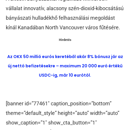
vállalat innovatív, alacsony szén-dioxid-kibocsátású
bányászati hulladékhő felhasználási megoldást
kínál Kanadában North Vancouver város fűtésére.
Hirdetés
Az OKX 50 millió eurós keretéből akár 8% bónusz jár az
új nettó befizetésekre – maximum 20 000 euró értékű
USDC-ig, már 10 eurótól.
[banner id=”77461″ caption_position=”bottom”
theme=”default_style” height=”auto” width=”auto”
show_caption=”1″ show_cta_button=”1″