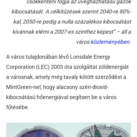
csökkenteni fogja az üvegházhatású gázok
kibocsátását. A célkitűzések szerint 2040-re 80%-
kal, 2050-re pedig a nulla százalékos kibocsátást
kívánnak elérni a 2007-es szinthez képest” – áll a
város
közleményében
.
A város tulajdonában lévő Lonsdale Energy
Corporation (LEC) 2003 óta szolgáltat zöldenergiát
a városnak, amely még tavaly kötött szerződést a
MintGreen-nel, hogy alacsony szén-dioxid-
kibocsátású hőenergiával segítsen be a város
fűtésébe.