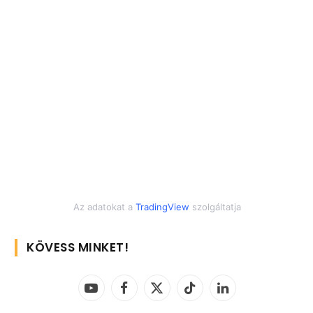
Az adatokat a
TradingView
szolgáltatja
KÖVESS MINKET!
YouTube
Facebook
X
TikTok
LinkedIn
(Twitter)