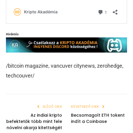
Hirdetés
/bitcoin magazine, vancuver citynews, zerohedge,
techcouver/
ELŐZŐ CIKK
KÖVETKEZŐ CIKK
Az indiai kripto
Becsomagolt ETH tokent
befektetők több mint fele
indít a Coinbase
növelni akarja kitettségét