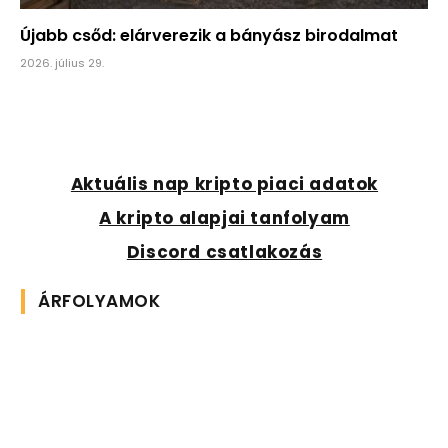
Újabb csőd: elárverezik a bányász birodalmat
2026. július 29.
Aktuális nap kripto piaci adatok
A kripto alapjai tanfolyam
Discord csatlakozás
ÁRFOLYAMOK