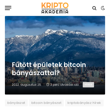
Fűtött épületek bitcoin
bányászattal?
2022. augusztus 25.
3 perc olvasási idő
HÍREK
bányászat
bitcoin bányászat
kriptobányász hírek