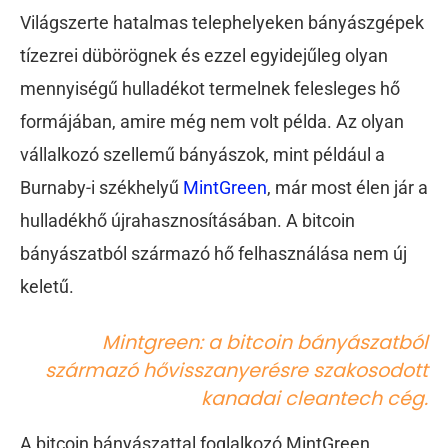
Világszerte hatalmas telephelyeken bányászgépek
tízezrei dübörögnek és ezzel egyidejűleg olyan
mennyiségű hulladékot termelnek felesleges hő
formájában, amire még nem volt példa. Az olyan
vállalkozó szellemű bányászok, mint például a
Burnaby-i székhelyű
MintGreen
, már most élen jár a
hulladékhő újrahasznosításában. A bitcoin
bányászatból származó hő felhasználása nem új
keletű.
Mintgreen: a bitcoin bányászatból
származó hővisszanyerésre szakosodott
kanadai cleantech cég.
A bitcoin bányászattal foglalkozó MintGreen