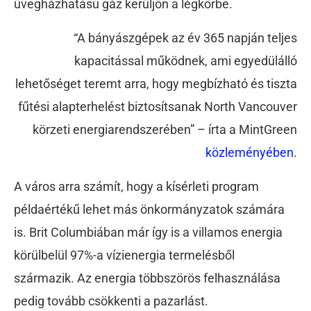
üvegházhatású gáz kerüljön a légkörbe.
“A bányászgépek az év 365 napján teljes
kapacitással működnek, ami egyedülálló
lehetőséget teremt arra, hogy megbízható és tiszta
fűtési alapterhelést biztosítsanak North Vancouver
körzeti energiarendszerében” – írta a MintGreen
közleményében
.
A város arra számít, hogy a kísérleti program
példaértékű lehet más önkormányzatok számára
is. Brit Columbiában már így is a villamos energia
körülbelül 97%-a vízienergia termelésből
származik. Az energia többszörös felhasználása
pedig tovább csökkenti a pazarlást.