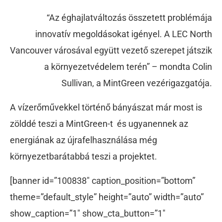
“Az éghajlatváltozás összetett problémája
innovatív megoldásokat igényel. A LEC North
Vancouver városával együtt vezető szerepet játszik
a környezetvédelem terén” – mondta Colin
Sullivan, a MintGreen vezérigazgatója.
A vízerőművekkel történő bányászat már most is
zölddé teszi a MintGreen-t és ugyanennek az
energiának az újrafelhasználása még
környezetbarátabbá teszi a projektet.
[banner id=”100838″ caption_position=”bottom”
theme=”default_style” height=”auto” width=”auto”
show_caption=”1″ show_cta_button=”1″