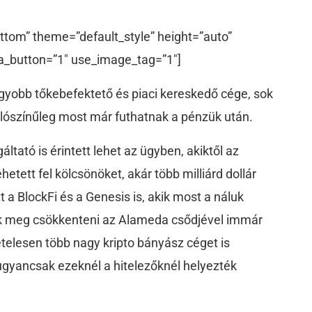
ttom” theme=”default_style” height=”auto”
a_button=”1″ use_image_tag=”1″]
gyobb tőkebefektető és piaci kereskedő cége, sok
 valószínűleg most már futhatnak a pénzük után.
áltató is érintett lehet az ügyben, akiktől az
etett fel kölcsönöket, akár több milliárd dollár
 a BlockFi és a Genesis is, akik most a náluk
ák meg csökkenteni az Alameda csődjével immár
telesen több nagy kripto bányász céget is
gyancsak ezeknél a hitelezőknél helyezték