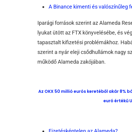
A Binance kimenti és valószínűleg fe
Iparági források szerint az Alameda Rese
lyukat ütött az FTX könyvelésébe, és vé
tapasztalt kifizetési problémákhoz. Hab
szerint a nyár eleji csődhullámok nagy 
működő Alameda zakójában.
Az OKX 50 millió eurós keretéből akár 8% b
euró értékű U
Fizetésképtelen az Alameda?