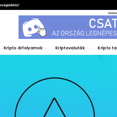
össégünkhöz!
Hirdet
Kripto árfolyamok
Kriptovaluták
Kripto t