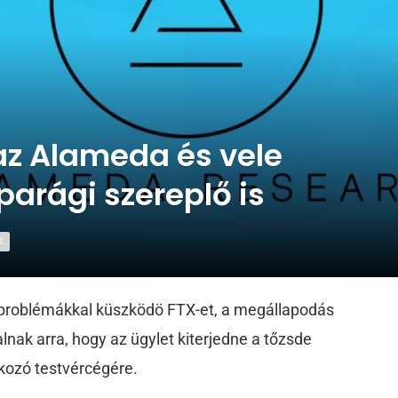
z Alameda és vele
parági szereplő is
K
i problémákkal küszködö FTX-et, a megállapodás
alnak arra, hogy az ügylet kiterjedne a tőzsde
kozó testvércégére.