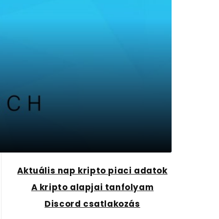
Aktuális nap kripto piaci adatok
A kripto alapjai tanfolyam
Discord csatlakozás