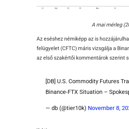
A mai mérleg (2
Az eséshez némiképp az is hozzájárulhato
felügyelet (CFTC) máris vizsgálja a Bina
az első szakértői kommentárok szerint s
[DB] U.S. Commodity Futures Tra
Binance-FTX Situation – Spokes
— db (@tier10k)
November 8, 20