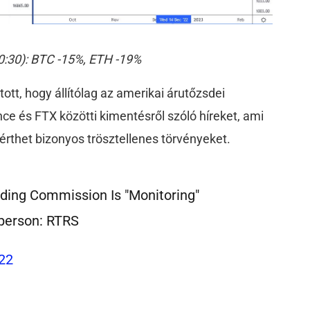
0:30): BTC -15%, ETH -19%
tt, hogy állítólag az amerikai árutőzsdei
nce és FTX közötti kimentésről szóló híreket, ami
érthet bizonyos trösztellenes törvényeket.
ding Commission Is "Monitoring"
person: RTRS
22