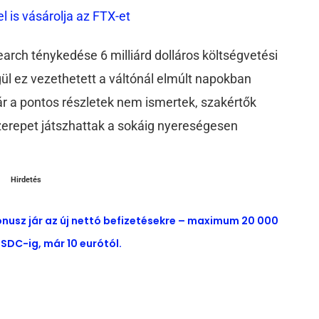
l is vásárolja az FTX-et
arch ténykedése 6 milliárd dolláros költségvetési
gül ez vezethetett a váltónál elmúlt napokban
ár a pontos részletek nem ismertek, szakértők
szerepet játszhattak a sokáig nyereségesen
Hirdetés
ónusz jár az új nettó befizetésekre – maximum 20 000
SDC-ig, már 10 eurótól.