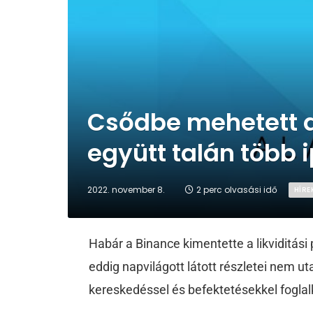
Csődbe mehetett a
együtt talán több i
2022. november 8.
2 perc olvasási idő
HÍRE
Habár a Binance kimentette a likviditás
eddig napvilágott látott részletei nem ut
kereskedéssel és befektetésekkel foglal