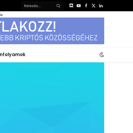
Discord
YouTube
Facebook
X
LinkedIn
(Twitter)
és
anfolyamok