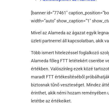
[banner id=”77461″ caption_position=”bo
width=”auto” show_caption=”1″ show_ct
Mivel az Alameda az ágazat egyik legna
üzleti partnerrel áll kapcsolatban, akik
Több ismert hitelezéssel foglalkozó szolg
Alameda főleg FTT letétekért cserébe veh
értékben. Valószínleg ezek közé tartozott
maradt FTT értékesítéséből próbálhatj
biztosnak tűnő veszteséget. Mindez átté
érinthet, akik némi hozam reményében u
letétbe az értékeiket.