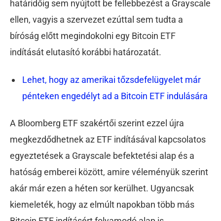
határidőig sem nyújtott be fellebbezést a Grayscale
ellen, vagyis a szervezet ezúttal sem tudta a
bíróság előtt megindokolni egy Bitcoin ETF
indítását elutasító korábbi határozatát.
Lehet, hogy az amerikai tőzsdefelügyelet már
pénteken engedélyt ad a Bitcoin ETF indulására
A Bloomberg ETF szakértői szerint ezzel újra
megkezdődhetnek az ETF indításával kapcsolatos
egyeztetések a Grayscale befektetési alap és a
hatóság emberei között, amire véleményük szerint
akár már ezen a héten sor kerülhet. Ugyancsak
kiemeleték, hogy az elmúlt napokban több más
Bitcoin ETF indításért folyamodó alap is