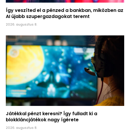
Így veszíted el a pénzed a bankban, miközben az
AI újabb szupergazdagokat teremt
2026. augusztus 8.
Játékkal pénzt keresni? Így fulladt ki a
blokkláncjátékok nagy ígérete
2026. augusztus 8.