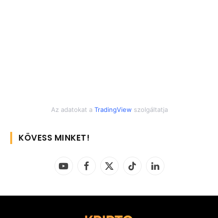
Az adatokat a
TradingView
szolgáltatja
KÖVESS MINKET!
YouTube
Facebook
X
TikTok
LinkedIn
(Twitter)