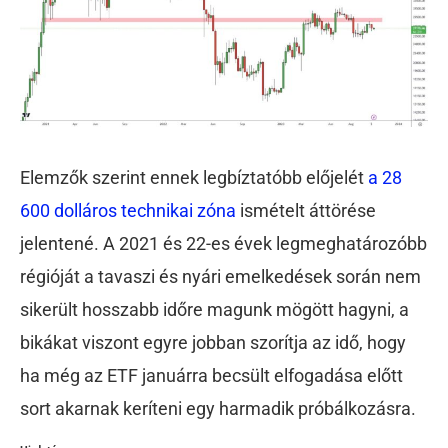
Elemzők szerint ennek legbíztatóbb előjelét
a 28
600 dolláros technikai zóna
ismételt áttörése
jelentené. A 2021 és 22-es évek legmeghatározóbb
régióját a tavaszi és nyári emelkedések során nem
sikerült hosszabb időre magunk mögött hagyni, a
bikákat viszont egyre jobban szorítja az idő, hogy
ha még az ETF januárra becsült elfogadása előtt
sort akarnak keríteni egy harmadik próbálkozásra.