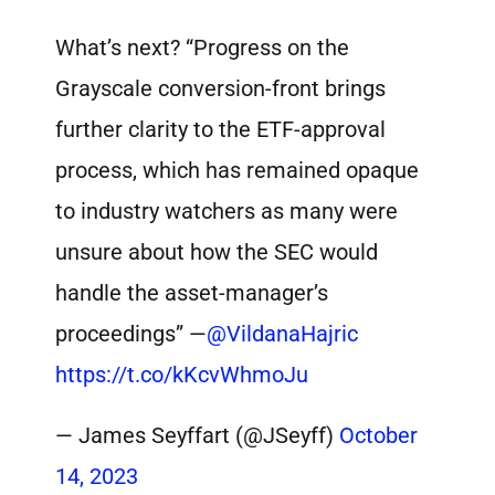
What’s next? “Progress on the
Grayscale conversion-front brings
further clarity to the ETF-approval
process, which has remained opaque
to industry watchers as many were
unsure about how the SEC would
handle the asset-manager’s
proceedings” —
@VildanaHajric
https://t.co/kKcvWhmoJu
— James Seyffart (@JSeyff)
October
14, 2023