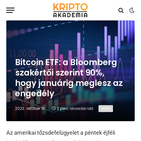
Bitcoin ETF: a Bloomberg
szakértői szerint 90%,
hogy januárig meglesz az
engedély
2023. október 16.
2 perc olvasási idő
HÍREK
Az amerikai tőzsdefelügyelet a péntek éjféli