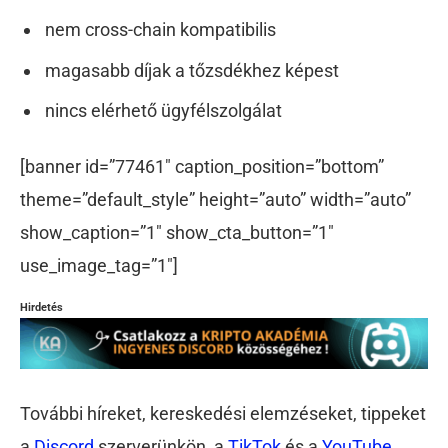
nem cross-chain kompatibilis
magasabb díjak a tőzsdékhez képest
nincs elérhető ügyfélszolgálat
[banner id=”77461″ caption_position=”bottom”
theme=”default_style” height=”auto” width=”auto”
show_caption=”1″ show_cta_button=”1″
use_image_tag=”1″]
Hirdetés
További híreket, kereskedési elemzéseket, tippeket
a
Discord
szerverünkön, a
TikTok
és a
YouTube