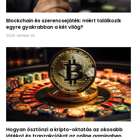
Blockchain és szerencsejáték: miért találkozik
egyre gyakrabban a két világ?
2025. október 28.
Hogyan ösztönzi a kripto-oktatás az okosabb
játékot és tranzakciókat az online gamingben