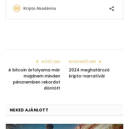
ELŐZŐ CIKK
KÖVETKEZŐ CIKK
A bitcoin árfolyama már
2024 meghatározó
majdnem minden
kripto-narratívái
pénznemben rekordot
döntött
NEKED AJÁNLOTT