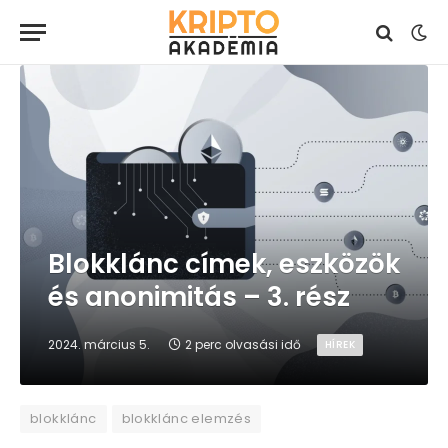
Blokklánc címek, eszközök
és anonimitás – 3. rész
2024. március 5.
2 perc olvasási idő
HÍREK
blokklánc
blokklánc elemzés