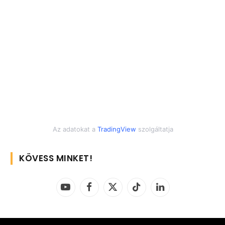
Az adatokat a
TradingView
szolgáltatja
KÖVESS MINKET!
YouTube
Facebook
X
TikTok
LinkedIn
(Twitter)