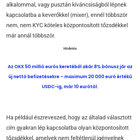
alkalommal, vagy pusztán kíváncsiságból lépnek
kapcsolatba a keverőkkel (mixer), ennél többször
nem, n
em KYC köteles központosított tőzsdékkel
már annál többször.
Hirdetés
Az OKX 50 millió eurós keretéből akár 8% bónusz jár az
új nettó befizetésekre – maximum 20 000 euró értékű
USDC-ig, már 10 eurótól.
Ha
például észreveszed, hogy az általad választott
cím gyakran lép kapcsolatba olyan központosított
tőzsdékkel, amelyek nem feltétlenül igényelnek