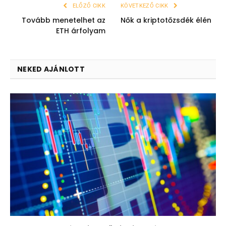
ELŐZŐ CIKK
KÖVETKEZŐ CIKK
Tovább menetelhet az
Nők a kriptotőzsdék élén
ETH árfolyam
NEKED AJÁNLOTT