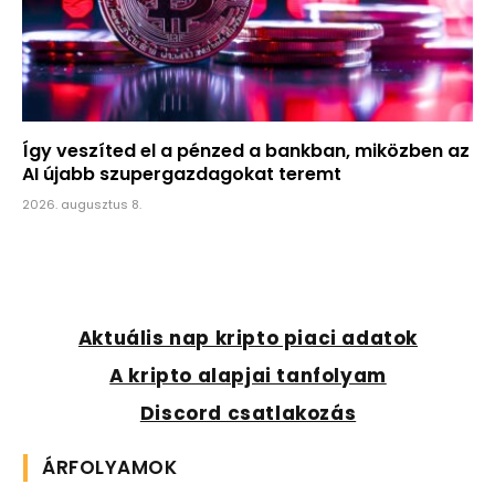
Így veszíted el a pénzed a bankban, miközben az
AI újabb szupergazdagokat teremt
2026. augusztus 8.
Aktuális nap kripto piaci adatok
A kripto alapjai tanfolyam
Discord csatlakozás
ÁRFOLYAMOK