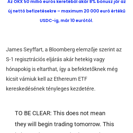
Az OKX 50 millió eurós keretéből akár 8% bónusz jár az
új nettó befizetésekre – maximum 20 000 euró értékű
USDC-ig, már 10 eurótól.
James Seyffart, a Bloomberg elemzője szerint az
S-1 regisztrációs eljárás akár hetekig vagy
hónapokig is eltarthat, így a befektetőknek még
kicsit várniuk kell az Ethereum ETF
kereskedésének tényleges kezdetére.
TO BE CLEAR: This does not mean
they will begin trading tomorrow. This