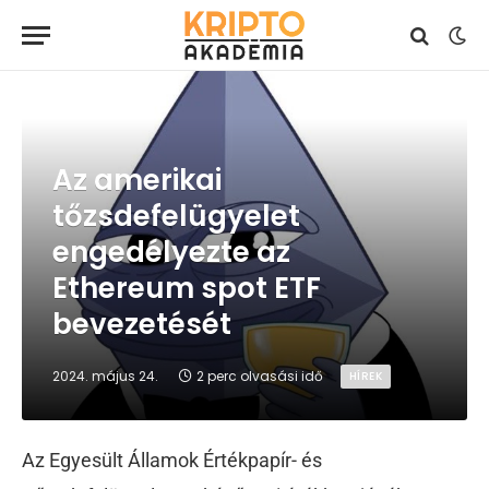
Az amerikai
tőzsdefelügyelet
engedélyezte az
Ethereum spot ETF
bevezetését
2024. május 24.
2 perc olvasási idő
HÍREK
Az Egyesült Államok Értékpapír- és