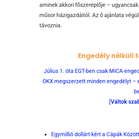
aminek akkori főszereplője – ugyancsak k
műsor házigazdáitól. Az ő ajánlata végül 
távoznia.
Engedély nélküli 
Július 1. óta EGT-ben csak MiCA-engedé
OKX megszerzett minden engedélyt – és
b
[
Váltok sza
Egymillió dollárt kért a Cápák Közöt