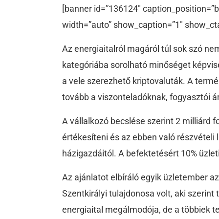
[banner id=”136124″ caption_position=”b
width=”auto” show_caption=”1″ show_ct
Az energiaitalról magáról túl sok szó ne
kategóriába sorolható minőséget képvisel
a vele szerezhető kriptovaluták. A termék
tovább a viszonteladóknak, fogyasztói ár
A vállalkozó becslése szerint 2 milliárd f
értékesíteni és az ebben való részvételi 
házigazdáitól. A befektetésért 10% üzlet
Az ajánlatot elbíráló egyik üzletember a
Szentkirályi tulajdonosa volt, aki szerint t
energiaital megálmodója, de a többiek te