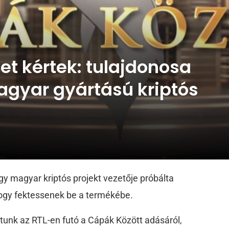
et kértek: tulajdonosa
agyar gyártású kriptós
gy magyar kriptós projekt vezetője próbálta
hogy fektessenek be a termékébe.
unk az RTL-en futó a Cápák Között adásáról,