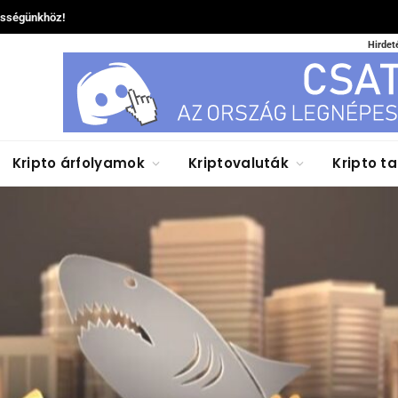
össégünkhöz!
Hirdet
Kripto árfolyamok
Kriptovaluták
Kripto t