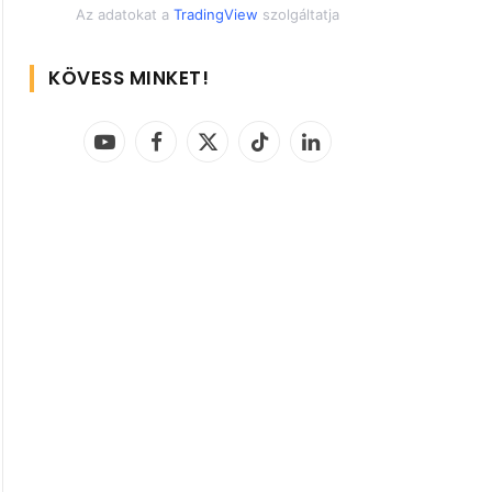
Az adatokat a
TradingView
szolgáltatja
KÖVESS MINKET!
YouTube
Facebook
X
TikTok
LinkedIn
(Twitter)