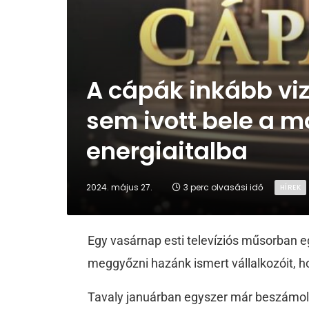
A cápák inkább viz
sem ivott bele a m
energiaitalba
2024. május 27.
3 perc olvasási idő
HÍREK
Egy vasárnap esti televíziós műsorban e
meggyőzni hazánk ismert vállalkozóit, 
Tavaly januárban egyszer már beszámolt