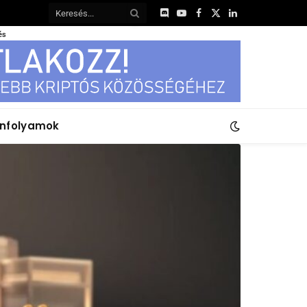
Discord
YouTube
Facebook
X
LinkedIn
(Twitter)
és
anfolyamok