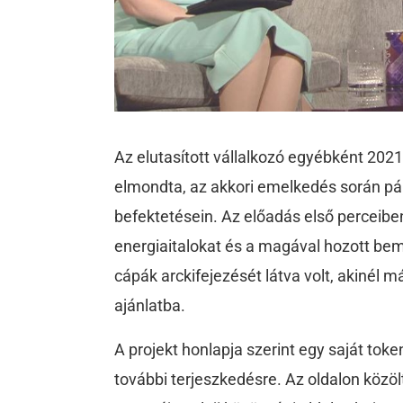
Az elutasított vállalkozó egyébként 202
elmondta, az akkori emelkedés során pár 
befektetésein. Az előadás első perceiben
energiaitalokat és a magával hozott bem
cápák arckifejezését látva volt, akinél m
ajánlatba.
A projekt honlapja szerint egy saját toke
további terjeszkedésre. Az oldalon közöl