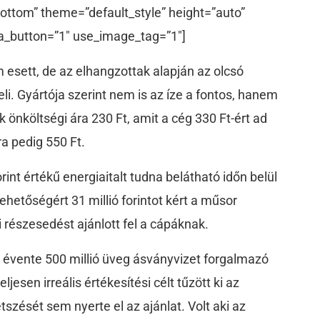
ottom” theme=”default_style” height=”auto”
a_button=”1″ use_image_tag=”1″]
m esett, de az elhangzottak alapján az olcsó
i. Gyártója szerint nem is az íze a fontos, hanem
 önköltségi ára 230 Ft, amit a cég 330 Ft-ért ad
a pedig 550 Ft.
orint értékű energiaitalt tudna belátható időn belül
lehetőségért 31 millió forintot kért a műsor
i részesedést ajánlott fel a cápáknak.
z évente 500 millió üveg ásványvizet forgalmazó
eljesen irreális értékesítési célt tűzött ki az
tszését sem nyerte el az ajánlat. Volt aki az