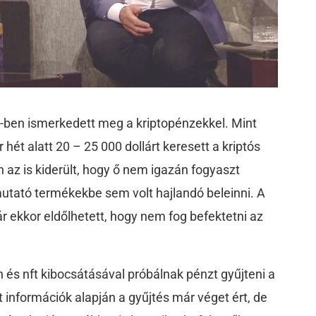
1-ben ismerkedett meg a kriptopénzekkel. Mint
hét alatt 20 – 25 000 dollárt keresett a kriptós
 az is kiderült, hogy ő nem igazán fogyaszt
utató termékekbe sem volt hajlandó beleinni. A
ár ekkor eldőlhetett, hogy nem fog befektetni az
n és nft kibocsátásával próbálnak pénzt gyűjteni a
t információk alapján a gyűjtés már véget ért, de