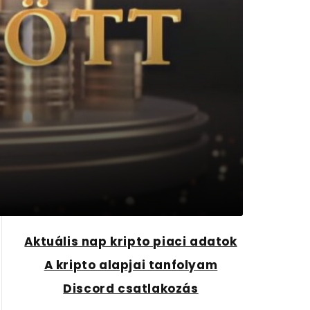
Aktuális nap kripto piaci adatok
A kripto alapjai tanfolyam
Discord csatlakozás