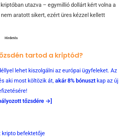
riptóban utazva – egymillió dollárt kért volna a
nem aratott sikert, ezért üres kézzel kellett
Hirdetés
tőzsdén tartod a kriptód?
llyel lehet kiszolgálni az európai ügyfeleket. Az
 aki most költözik át,
akár 8% bónuszt
kap az új
efizetésére!
bályozott tőzsdére →]
t kripto befektetője