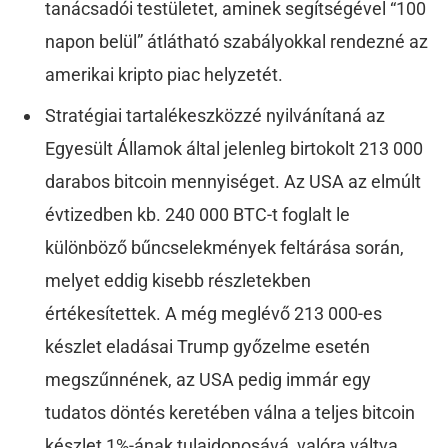
tanácsadói testületet, aminek segítségével “100
napon belül” átlátható szabályokkal rendezné az
amerikai kripto piac helyzetét.
Stratégiai tartalékeszközzé nyilvánítaná az
Egyesült Államok által jelenleg birtokolt 213 000
darabos bitcoin mennyiséget. Az USA az elmúlt
évtizedben kb. 240 000 BTC-t foglalt le
különböző bűncselekmények feltárása során,
melyet eddig kisebb részletekben
értékesítettek. A még meglévő 213 000-es
készlet eladásai Trump győzelme esetén
megszűnnének, az USA pedig immár egy
tudatos döntés keretében válna a teljes bitcoin
készlet 1%-ának tulajdonosává, valóra váltva