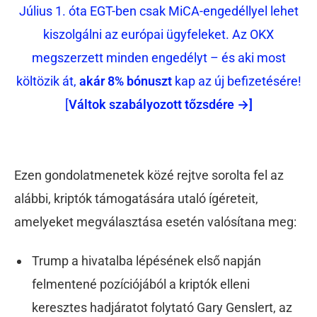
Július 1. óta EGT-ben csak MiCA-engedéllyel lehet
kiszolgálni az európai ügyfeleket. Az OKX
megszerzett minden engedélyt – és aki most
költözik át,
akár 8% bónuszt
kap az új befizetésére!
[
Váltok szabályozott tőzsdére →]
Ezen gondolatmenetek közé rejtve sorolta fel az
alábbi, kriptók támogatására utaló ígéreteit,
amelyeket megválasztása esetén valósítana meg:
Trump a hivatalba lépésének első napján
felmentené pozíciójából a kriptók elleni
keresztes hadjáratot folytató Gary Genslert, az