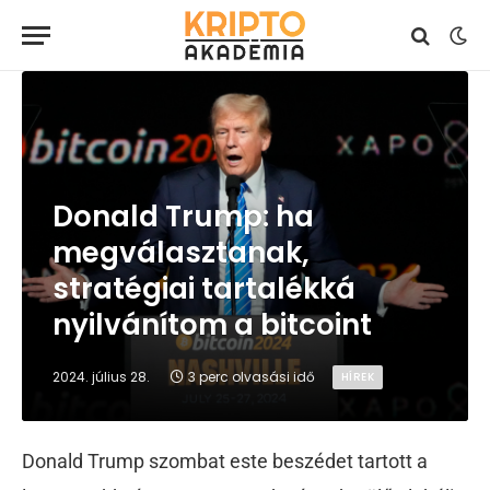
Donald Trump: ha
megválasztanak,
stratégiai tartalékká
nyilvánítom a bitcoint
2024. július 28.
3 perc olvasási idő
HÍREK
Donald Trump szombat este beszédet tartott a