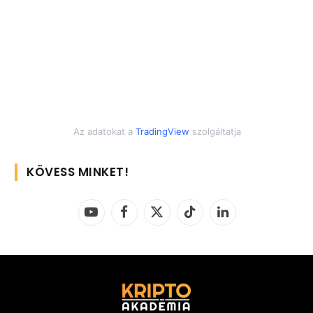
Az adatokat a
TradingView
szolgáltatja
KÖVESS MINKET!
YouTube
Facebook
X
TikTok
LinkedIn
(Twitter)