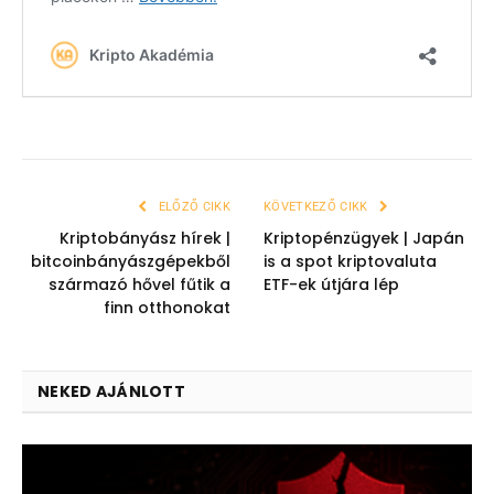
ELŐZŐ CIKK
KÖVETKEZŐ CIKK
Kriptobányász hírek |
Kriptopénzügyek | Japán
bitcoinbányászgépekből
is a spot kriptovaluta
származó hővel fűtik a
ETF-ek útjára lép
finn otthonokat
NEKED AJÁNLOTT