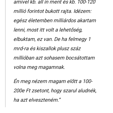
amivel kb. all in ment és kb. 100-120
millió forintot bukott rajta. Idézem:
egész életemben milliárdos akartam
lenni, most itt volt a lehetőség,
elbuktam, ez van. De ha felmegy 1
mrd-ra és kiszallok plusz száz
millióban azt sohasem bocsátottam
volna meg magamnak.
Én meg nézem magam előtt a 100-
200e Ft zsetont, hogy szarul aludnék,
ha azt elveszteném.”