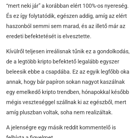
“mert neki jár” a korábban elért 100%-os nyereség.
És ez így folytatódik, egészen addig, amíg az elért
haszonból semmi sem marad, és az illető már az
eredeti befektetését is elvesztette.
Kívülről teljesen irreálisnak tűnik ez a gondolkodás,
de a legtöbb kripto befektető legalább egyszer
beleesik ebbe a csapdába. Ez az egyik legfőbb oka
annak, hogy bár papíron sokan nagyot kaszálnak
egy emelkedő kripto trendben, hónapokkal később
mégis veszteséggel szállnak ki az egészből, mert
amíg pluszban voltak, soha nem realizáltak.
A jelenségre egy másik reddit kommentelő is
felhívta a figyelmet.