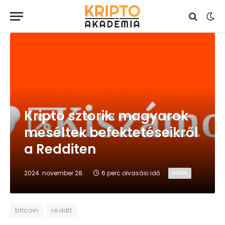
Kripto sztorik: magyarok
meséltek befektetéseikről
a Redditen
2024. november 28.
6 perc olvasási idő
HÍREK
bitcoin
reddit