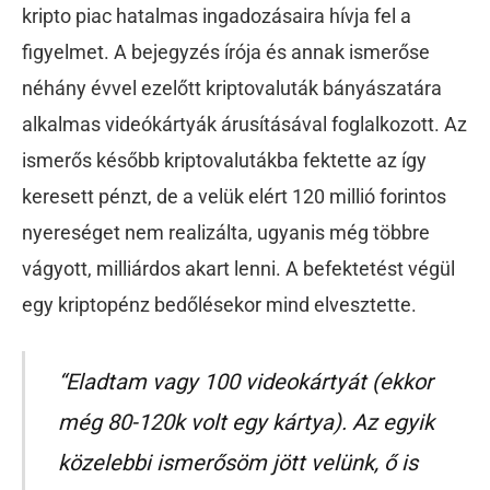
kripto piac hatalmas ingadozásaira hívja fel a
figyelmet. A bejegyzés írója és annak ismerőse
néhány évvel ezelőtt kriptovaluták bányászatára
alkalmas videókártyák árusításával foglalkozott. Az
ismerős később kriptovalutákba fektette az így
keresett pénzt, de a velük elért 120 millió forintos
nyereséget nem realizálta, ugyanis még többre
vágyott, milliárdos akart lenni. A befektetést végül
egy kriptopénz bedőlésekor mind elvesztette.
“Eladtam vagy 100 videokártyát (ekkor
még 80-120k volt egy kártya). Az egyik
közelebbi ismerősöm jött velünk, ő is