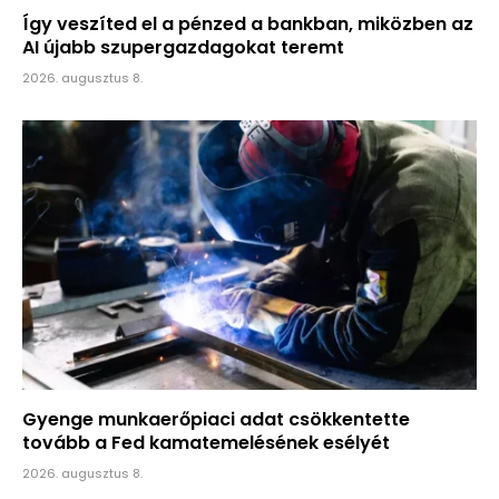
Így veszíted el a pénzed a bankban, miközben az
AI újabb szupergazdagokat teremt
2026. augusztus 8.
Gyenge munkaerőpiaci adat csökkentette
tovább a Fed kamatemelésének esélyét
2026. augusztus 8.