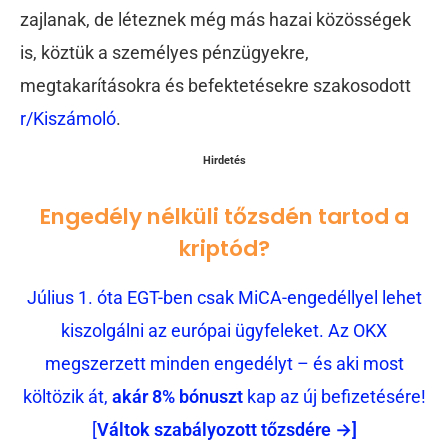
zajlanak, de léteznek még más hazai közösségek
is, köztük a személyes pénzügyekre,
megtakarításokra és befektetésekre szakosodott
r/Kiszámoló
.
Hirdetés
Engedély nélküli tőzsdén tartod a
kriptód?
Július 1. óta EGT-ben csak MiCA-engedéllyel lehet
kiszolgálni az európai ügyfeleket. Az OKX
megszerzett minden engedélyt – és aki most
költözik át,
akár 8% bónuszt
kap az új befizetésére!
[
Váltok szabályozott tőzsdére →]