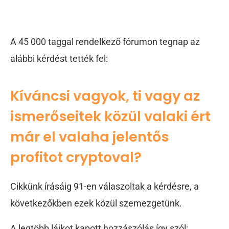
A 45 000 taggal rendelkező fórumon tegnap az
alábbi kérdést tették fel:
Kíváncsi vagyok, ti vagy az
ismerőseitek közül valaki ért
már el valaha jelentős
profitot cryptoval?
Cikkünk írásáig 91-en válaszoltak a kérdésre, a
következőkben ezek közül szemezgetünk.
A legtöbb lájkot kapott hozzászólás így szól: