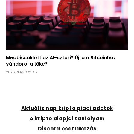
Megbicsaklott az AI-sztori? Újra a Bitcoinhoz
vándorol a tőke?
2026. augusztus 7.
Aktuális nap kripto piaci adatok
A kripto alapjai tanfolyam
Discord csatlakozás