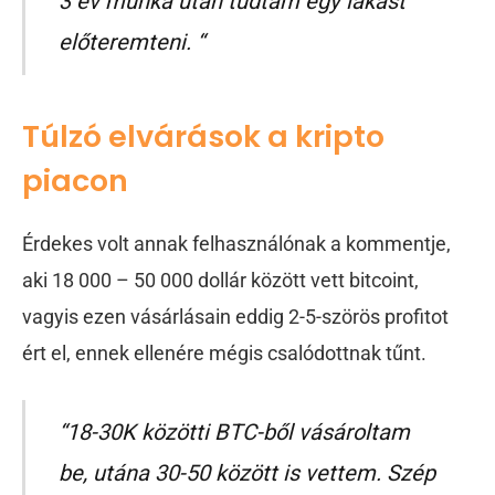
3 év munka után tudtam egy lakást
előteremteni. “
Túlzó elvárások a kripto
piacon
Érdekes volt annak felhasználónak a kommentje,
aki 18 000 – 50 000 dollár között vett bitcoint,
vagyis ezen vásárlásain eddig 2-5-szörös profitot
ért el, ennek ellenére mégis csalódottnak tűnt.
“18-30K közötti BTC-ből vásároltam
be, utána 30-50 között is vettem. Szép