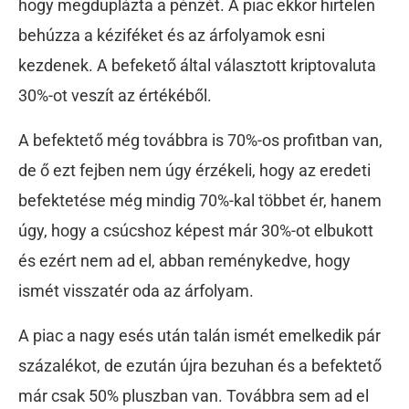
hogy megduplázta a pénzét. A piac ekkor hirtelen
behúzza a kéziféket és az árfolyamok esni
kezdenek. A befekető által választott kriptovaluta
30%-ot veszít az értékéből.
A befektető még továbbra is 70%-os profitban van,
de ő ezt fejben nem úgy érzékeli, hogy az eredeti
befektetése még mindig 70%-kal többet ér, hanem
úgy, hogy a csúcshoz képest már 30%-ot elbukott
és ezért nem ad el, abban reménykedve, hogy
ismét visszatér oda az árfolyam.
A piac a nagy esés után talán ismét emelkedik pár
százalékot, de ezután újra bezuhan és a befektető
már csak 50% pluszban van. Továbbra sem ad el