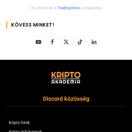
Az adatokat a
TradingView
szolgáltatja
KÖVESS MINKET!
YouTube
Facebook
X
TikTok
LinkedIn
(Twitter)
Discord közösség
Kripto hírek
Kripto árfolyamok