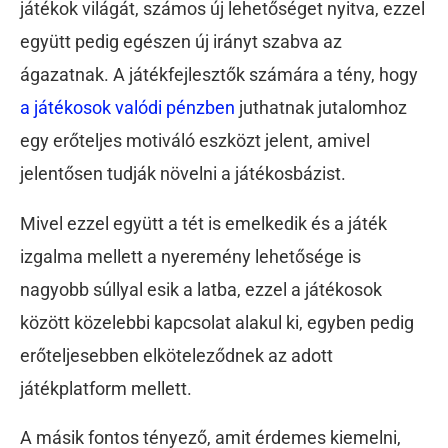
játékok világát, számos új lehetőséget nyitva, ezzel
együtt pedig egészen új irányt szabva az
ágazatnak. A játékfejlesztők számára a tény, hogy
a játékosok valódi pénzben
juthatnak jutalomhoz
egy erőteljes motiváló eszközt jelent, amivel
jelentősen tudják növelni a játékosbázist.
Mivel ezzel együtt a tét is emelkedik és a játék
izgalma mellett a nyeremény lehetősége is
nagyobb súllyal esik a latba, ezzel a játékosok
között közelebbi kapcsolat alakul ki, egyben pedig
erőteljesebben elköteleződnek az adott
játékplatform mellett.
A másik fontos tényező, amit érdemes kiemelni,