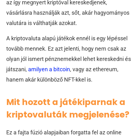
az így megnyert kriptóval kereskedjenek,
vásárlásra használják azt, sőt, akár hagyományos
valutára is válthatják azokat.
A kriptovaluta alapú játékok ennél is egy lépéssel
tovább mennek. Ez azt jelenti, hogy nem csak az
olyan jól ismert pénznemekkel lehet kereskedni és
játszani,
amilyen a bitcoin
, vagy az ethereum,
hanem akár különböző NFT-kkel is.
Mit hozott a játékiparnak a
kriptovaluták megjelenése?
Ez a fajta fúzió alapjaiban forgatta fel az online