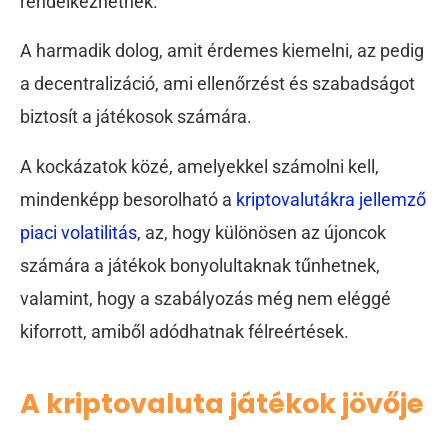
rendelkezhetnek.
A harmadik dolog, amit érdemes kiemelni, az pedig
a decentralizáció, ami ellenőrzést és szabadságot
biztosít a játékosok számára.
A kockázatok közé, amelyekkel számolni kell,
mindenképp besorolható a
kriptovalutákra jellemző
piaci volatilitás
, az, hogy különösen az újoncok
számára a játékok bonyolultaknak tűnhetnek,
valamint, hogy a szabályozás még nem eléggé
kiforrott, amiből adódhatnak félreértések.
A kriptovaluta játékok jövője