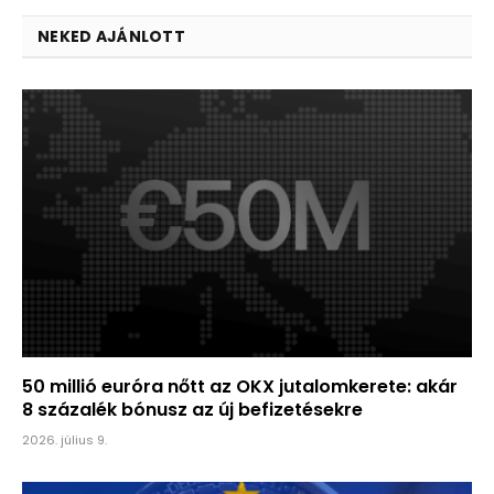
NEKED AJÁNLOTT
50 millió euróra nőtt az OKX jutalomkerete: akár
8 százalék bónusz az új befizetésekre
2026. július 9.