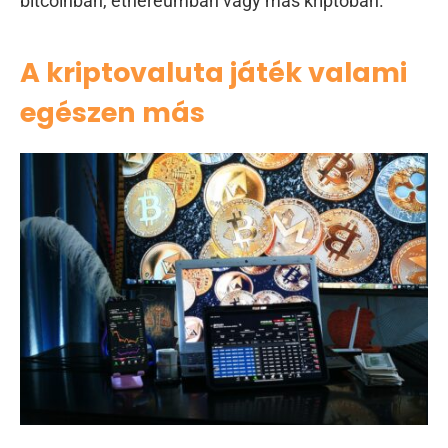
bitcoinban, ethereumban vagy más kriptóban.
A kriptovaluta játék valami
egészen más