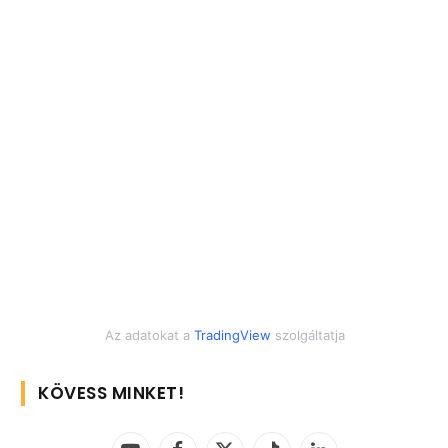
Az adatokat a
TradingView
szolgáltatja
KÖVESS MINKET!