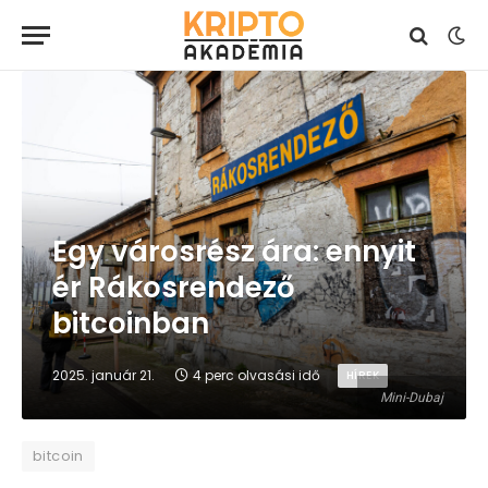
Egy városrész ára: ennyit
ér Rákosrendező
bitcoinban
2025. január 21.
4 perc olvasási idő
HÍREK
Mini-Dubaj
bitcoin