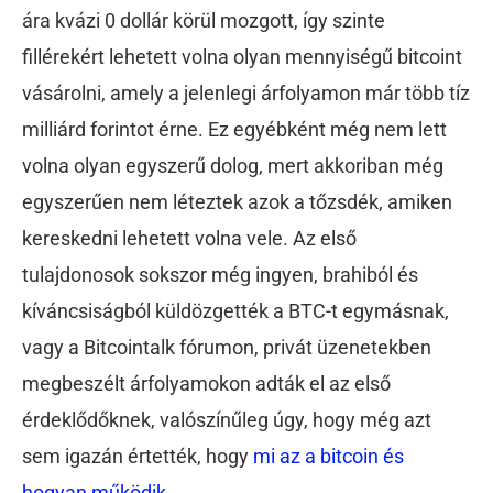
ára kvázi 0 dollár körül mozgott, így szinte
fillérekért lehetett volna olyan mennyiségű bitcoint
vásárolni, amely a jelenlegi árfolyamon már több tíz
milliárd forintot érne. Ez egyébként még nem lett
volna olyan egyszerű dolog, mert akkoriban még
egyszerűen nem léteztek azok a tőzsdék, amiken
kereskedni lehetett volna vele. Az első
tulajdonosok sokszor még ingyen, brahiból és
kíváncsiságból küldözgették a BTC-t egymásnak,
vagy a Bitcointalk fórumon, privát üzenetekben
megbeszélt árfolyamokon adták el az első
érdeklődőknek, valószínűleg úgy, hogy még azt
sem igazán értették, hogy
mi az a bitcoin és
hogyan működik.