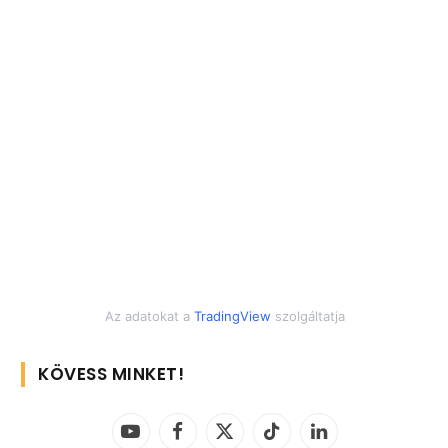
Az adatokat a
TradingView
szolgáltatja
KÖVESS MINKET!
YouTube
Facebook
X
TikTok
LinkedIn