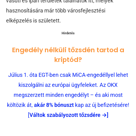
vasúti és ipari területek találhatók itt, melyek
hasznosítására már több városfejlesztési
elképzelés is született.
Hirdetés
Engedély nélküli tőzsdén tartod a
kriptód?
Július 1. óta EGT-ben csak MiCA-engedéllyel lehet
kiszolgálni az európai ügyfeleket. Az OKX
megszerzett minden engedélyt – és aki most
költözik át,
akár 8% bónuszt
kap az új befizetésére!
[
Váltok szabályozott tőzsdére →]