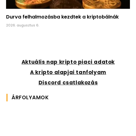
Durva felhalmozásba kezdtek a kriptobálnák
2026. augusztus 6.
Aktuális nap kripto piaci adatok
A kripto alapjai tanfolyam
Discord csatlakozás
ÁRFOLYAMOK