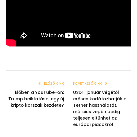
ELŐZŐ CIKK
KÖVETKEZŐ CIKK
Élőben a YouTube-on:
USDT: január végétől
Trump beiktatása, egy új
erősen korlátozhatják a
kripto korszak kezdete?
Tether használatát,
március végén pedig
teljesen eltűnhet az
európai piacokról