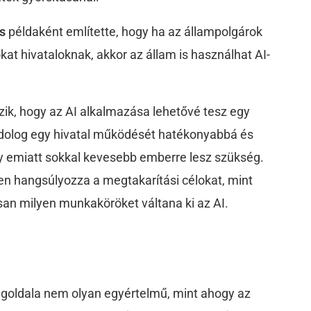
s
példaként említette, hogy ha az állampolgárok
t hivataloknak, akkor az állam is használhat AI-
ik, hogy az AI alkalmazása lehetővé tesz egy
 dolog egy hivatal működését hatékonyabbá és
ogy emiatt sokkal kevesebb emberre lesz szükség.
en hangsúlyozza a megtakarítási célokat, mint
san milyen munkaköröket váltana ki az AI.
ségoldala nem olyan egyértelmű, mint ahogy az