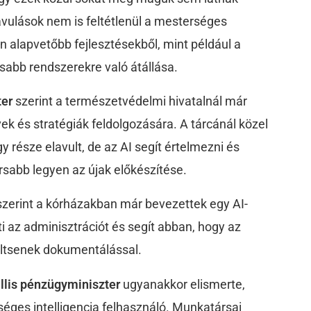
vulások nem is feltétlenül a mesterséges
n alapvetőbb fejlesztésekből, mint például a
isabb rendszerekre való átállása.
ter
szerint a természetvédelmi hivatalnál már
vek és stratégiák feldolgozására. A tárcánál közel
 része elavult, de az AI segít értelmezni és
rsabb legyen az újak előkészítése.
zerint a kórházakban már bevezettek egy AI-
i az adminisztrációt és segít abban, hogy az
öltsenek dokumentálással.
llis pénzügyminiszter
ugyanakkor elismerte,
éges intelligencia felhasználó. Munkatársai