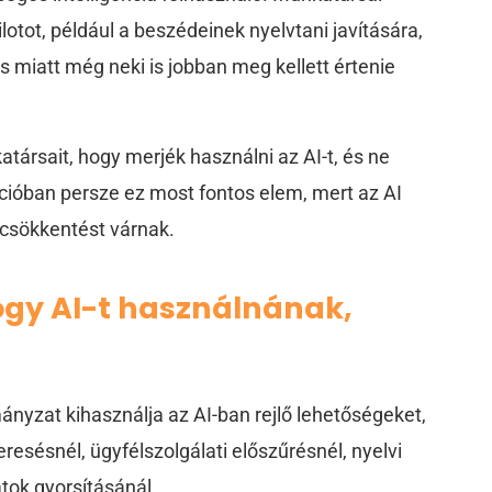
otot, például a beszédeinek nyelvtani javítására,
s miatt még neki is jobban meg kellett értenie
atársait, hogy merjék használni az AI-t, és ne
cióban persze ez most fontos elem, mert az AI
gcsökkentést várnak.
ogy AI-t használnának,
ányzat kihasználja az AI-ban rejlő lehetőségeket,
resésnél, ügyfélszolgálati előszűrésnél, nyelvi
tok gyorsításánál.