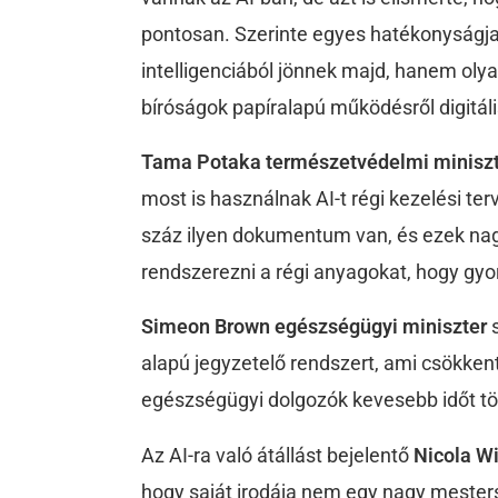
pontosan. Szerinte egyes hatékonyságja
intelligenciából jönnek majd, hanem olya
bíróságok papíralapú működésről digitál
Tama Potaka természetvédelmi minisz
most is használnak AI-t régi kezelési ter
száz ilyen dokumentum van, és ezek nagy
rendszerezni a régi anyagokat, hogy gyo
Simeon Brown egészségügyi miniszter
s
alapú jegyzetelő rendszert, ami csökkent
egészségügyi dolgozók kevesebb időt t
Az AI-ra való átállást bejelentő
Nicola Wi
hogy saját irodája nem egy nagy mesters