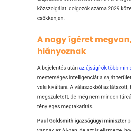
közszolgálati dolgozók száma 2029 köze
csökkenjen.
A nagy ígéret megvan,
hiányoznak
A bejelentés után
az újságírók több mini
mesterséges intelligenciát a saját terül
vele kiváltani. A válaszokból az látszot
megszületett, de még nem minden tárcáná
tényleges megtakarítás.
Paul Goldsmith igazságügyi miniszter
pé
vannak az AI-ban, de azt is elismerte, 