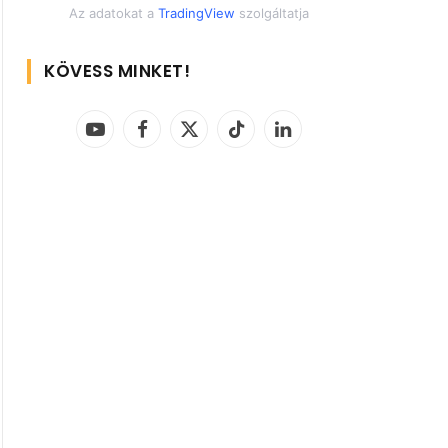
Az adatokat a
TradingView
szolgáltatja
KÖVESS MINKET!
YouTube
Facebook
X
TikTok
LinkedIn
(Twitter)