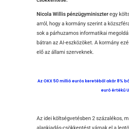
Nicola Willis pénzügyminiszter
egy költ
arról, hogy a kormány szerint a közszféra 
sok a párhuzamos informatikai megoldás
bátran az AI-eszközöket. A kormány ezér
elő az állami szerveknek.
Az OKX 50 millió eurós keretéből akár 8% b
euró értékű U
Az idei költségvetésben 2 százalékos, m
alapkiadás-csökkentést várnak el a legt