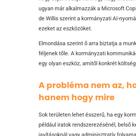
ugyan már alkalmazzák a Microsoft Copil
de Willis szerint a kormányzati AI-nyomá
ezeket az eszközöket.
Elmondása szerint ő arra biztatja a munk
féljenek tőle. A kormányzati kommuniká
egy olyan eszköz, amitől konkrét költsé
A probléma nem az, h
hanem hogy mire
Sok területen lehet ésszerű, ha egy korm
például iratok rendszerezésénél, belső ke
javításoknál vagy adminisztratív folyama