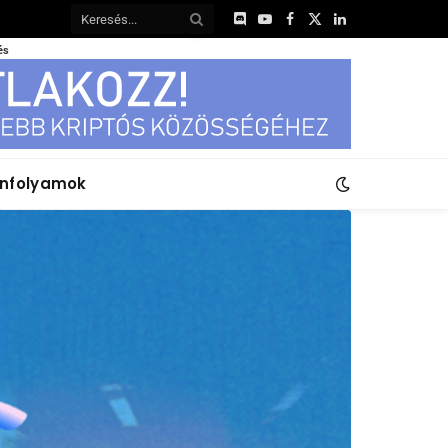
Discord
YouTube
Facebook
X
LinkedIn
(Twitter)
és
anfolyamok