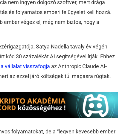
ncia nem ingyen dolgozó szoftver, mert drága
citás és folyamatos emberi felügyelet kell hozzá.
bb ember végez el, még nem biztos, hogy a
ezérigazgatója, Satya Nadella tavaly év végén
 írt kód 30 százalékát AI segítségével írják. Ehhez
y
a vállalat visszafogja
az Anthropic Claude AI-
rt az ezzel járó költségek túl magasra rúgtak.
onyos folyamatokat, de a “legyen kevesebb ember