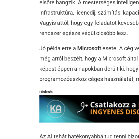
elsőre hangzik. A mesterséges intellige
infrastruktúra, licencdíj, számítási kapa
Vagyis attól, hogy egy feladatot kevese
rendszer egésze végül olcsóbb lesz.
Jó példa erre a
Microsoft
esete. A cég v
még arról beszélt, hogy a Microsoft által
képest éppen a napokban derült ki, hog
programozóeszköz céges használatát, me
Hirdetés
Az AI tehát hatékonyabbá tud tenni biz