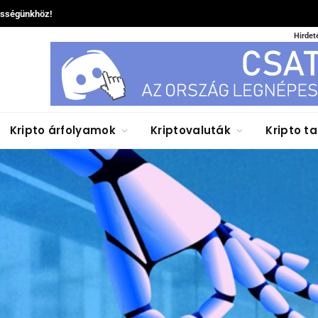
össégünkhöz!
Hirdet
Kripto árfolyamok
Kriptovaluták
Kripto t