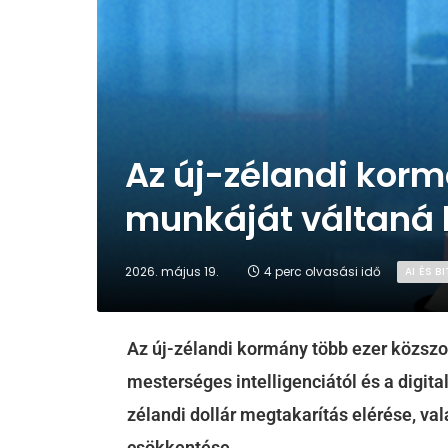
Az új-zélandi kor
munkáját váltaná k
2026. május 19.
4 perc olvasási idő
AI ÉS 
Az új-zélandi kormány több ezer közszol
mesterséges intelligenciától és a digitali
zélandi dollár megtakarítás elérése, va
csökkentése.