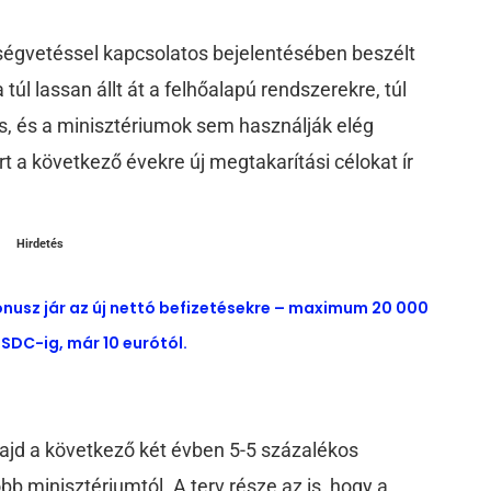
ségvetéssel kapcsolatos bejelentésében beszélt
túl lassan állt át a felhőalapú rendszerekre, túl
, és a minisztériumok sem használják elég
t a következő évekre új megtakarítási célokat ír
Hirdetés
ónusz jár az új nettó befizetésekre – maximum 20 000
SDC-ig, már 10 eurótól.
ajd a következő két évben 5-5 százalékos
öbb minisztériumtól.
A terv része az is, hogy a