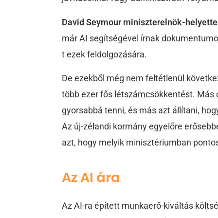
David Seymour miniszterelnök-helyette
már AI segítségével írnak dokumentumoka
t ezek feldolgozására.
De ezekből még nem feltétlenül következ
több ezer fős létszámcsökkentést. Más
gyorsabbá tenni, és más azt állítani, h
Az új-zélandi kormány egyelőre erősebb
azt, hogy melyik minisztériumban ponto
Az AI ára
Az AI-ra épített munkaerő-kiváltás költ