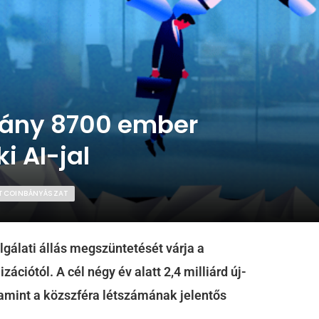
mány 8700 ember
i AI-jal
BITCOINBÁNYÁSZAT
gálati állás megszüntetését várja a
zációtól. A cél négy év alatt 2,4 milliárd új-
lamint a közszféra létszámának jelentős