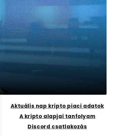
Aktuális nap kripto piaci adatok
A kripto alapjai tanfolyam
Discord csatlakozás