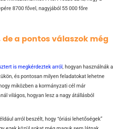
pére 8700 fővel, nagyjából 55 000 főre
 de a pontos válaszok még
sztert is megkérdeztek arról
, hogyan használnák a
etükön, és pontosan milyen feladatokat lehetne
t, hogy miközben a kormányzati cél már
l világos, hogyan lesz a nagy átállásból
ldául arról beszélt, hogy “óriási lehetőségek”
hogy ezek közül sokat még maguk sem látnak